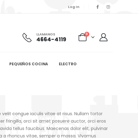
Log In
LLAMANOS
0
4664-4119
PEQUEÑOS COCINA
ELECTRO
velit congue iaculis vitae at risus. Nullam tortor
fringilla, orci sit amet posuere auctor, orci eros
ida tellus faucibus. Maecenas dolor elit, pulvinar
illa a rhoncus vitae, semper a massa. Vivamus