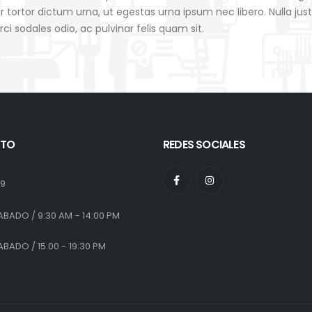
 tortor dictum urna, ut egestas urna ipsum nec libero. Nulla jus
orci sodales odio, ac pulvinar felis quam sit.
TO
REDES SOCIALES
:
19
ABADO / 9:30 AM - 14:00 PM
ABADO / 15:00 - 19:30 PM