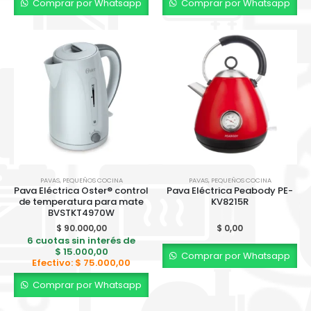
Comprar por Whatsapp
Comprar por Whatsapp
PAVAS
,
PEQUEÑOS COCINA
PAVAS
,
PEQUEÑOS COCINA
Pava Eléctrica Oster® control
Pava Eléctrica Peabody PE-
de temperatura para mate
KV8215R
BVSTKT4970W
$
90.000,00
$
0,00
6 cuotas sin interés de
$
15.000,00
Comprar por Whatsapp
Efectivo:
$
75.000,00
Comprar por Whatsapp