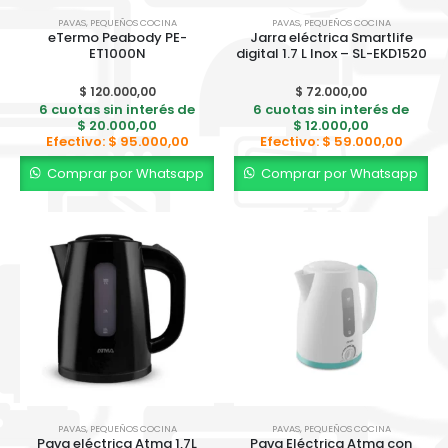
PAVAS
,
PEQUEÑOS COCINA
PAVAS
,
PEQUEÑOS COCINA
eTermo Peabody PE-
Jarra eléctrica Smartlife
ET1000N
digital 1.7 L Inox – SL-EKD1520
$
120.000,00
$
72.000,00
6 cuotas sin interés de
6 cuotas sin interés de
$
20.000,00
$
12.000,00
Efectivo:
$
95.000,00
Efectivo:
$
59.000,00
Comprar por Whatsapp
Comprar por Whatsapp
PAVAS
,
PEQUEÑOS COCINA
PAVAS
,
PEQUEÑOS COCINA
Pava eléctrica Atma 1,7L
Pava Eléctrica Atma con