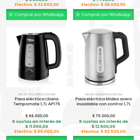
6 cuotas sin interés
Efectivo:
$
32.500,00
Efectivo:
$
38.000,00
$
70.000,00
de
Efectivo:
Comprar por Whatsapp
Comprar por Whatsapp
$
350.000,00
BICI KEIRIN V24 T/ TERRENO S/ CAMBIOS BM024
0
out of 5
$
330.000,00
6 cuotas sin interés
$
55.000,00
de
Efectivo:
$
280.000,00
BICI KEIRIN D24 PY FULL BP24F
0
out of 5
$
399.000,00
PAVAS
,
PEQUEÑOS COCINA
PAVAS
,
PEQUEÑOS COCINA
6 cuotas sin interés
Pava eléctrica Liliana
Pava eléctrica Midea acero
$
66.500,00
de
Tempomate 1,7L AP175
inoxidable con control 1,7L
Efectivo:
$
329.000,00
$
66.000,00
$
75.000,00
6 cuotas sin interés de
6 cuotas sin interés de
$
11.000,00
$
12.500,00
Efectivo:
$
55.000,00
Efectivo:
$
62.500,00