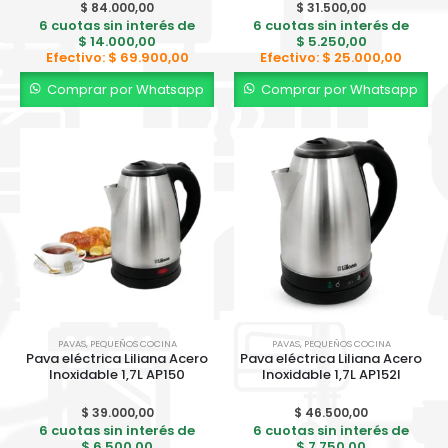
$
84.000,00
$
31.500,00
6 cuotas sin interés de
6 cuotas sin interés de
$
14.000,00
$
5.250,00
Efectivo:
$
69.900,00
Efectivo:
$
25.000,00
Comprar por Whatsapp
Comprar por Whatsapp
PAVAS
,
PEQUEÑOS COCINA
PAVAS
,
PEQUEÑOS COCINA
Pava eléctrica Liliana Acero
Pava eléctrica Liliana Acero
Inoxidable 1,7L AP150
Inoxidable 1,7L AP152I
BICI KEIRIN D26 PY FULL BP10F
$
39.000,00
$
46.500,00
0
out of 5
$
420.000,00
6 cuotas sin interés de
6 cuotas sin interés de
$
6.500,00
$
7.750,00