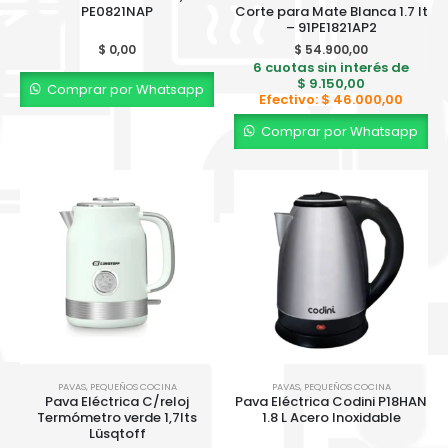
PE0821NAP
Corte para Mate Blanca 1.7 lt
– 91PE1821AP2
$
0,00
$
54.900,00
6 cuotas sin interés de
$
9.150,00
Comprar por Whatsapp
Efectivo:
$
46.000,00
Comprar por Whatsapp
PAVAS
,
PEQUEÑOS COCINA
PAVAS
,
PEQUEÑOS COCINA
Pava Eléctrica C/reloj
Pava Eléctrica Codini P18HAN
Termómetro verde 1,7lts
1.8 L Acero Inoxidable
Lüsqtoff