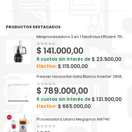
PRODUCTOS DESTACADOS
Miniprocesadora 3 en 1 Electrolux Efficient 710ml EFP500
$
141.000,00
0
out of 5
$
23.500,00
6 cuotas sin interés de
$
115.000,00
Efectivo:
Freezer Horizontal Gafa Blanco Inverter 280lts FGHI300B-L
$
789.000,00
0
out of 5
$
131.500,00
6 cuotas sin interés de
$
665.000,00
Efectivo:
Procesadora Liliana Megapros AM740
0
out of 5