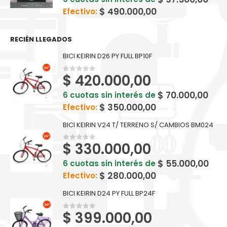
$
490.000,00
Efectivo:
RECIÉN LLEGADOS
BICI KEIRIN D26 PY FULL BP10F
$
420.000,00
0
out of 5
$
70.000,00
6 cuotas sin interés de
$
350.000,00
Efectivo:
BICI KEIRIN V24 T/ TERRENO S/ CAMBIOS BM024
$
330.000,00
0
out of 5
$
55.000,00
6 cuotas sin interés de
$
280.000,00
Efectivo:
BICI KEIRIN D24 PY FULL BP24F
$
399.000,00
0
out of 5