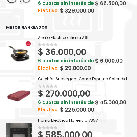
$
66.500,00
6 cuotas sin interés de
$
329.000,00
Efectivo:
MEJOR RANKEADOS
Anafe Eléctrico Liliana A911
$
36.000,00
0
out of 5
$
6.000,00
6 cuotas sin interés de
$
29.000,00
Efectivo:
Colchón Suavegom Goma Espuma Splendid - 190 cm x 80 cm Bordó
$
270.000,00
0
out of 5
$
45.000,00
6 cuotas sin interés de
$
225.000,00
Efectivo:
Horno Eléctrico Florencia 7857F
$
585.000,00
0
out of 5