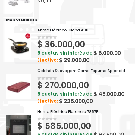
$
0,00
MÁS VENDIDOS
Anafe Eléctrico Liliana A911
$
36.000,00
0
out of 5
$
6.000,00
6 cuotas sin interés de
$
29.000,00
Efectivo:
Colchón Suavegom Goma Espuma Splendid - 190 cm x 80 cm Bordó
$
270.000,00
0
out of 5
$
45.000,00
6 cuotas sin interés de
$
225.000,00
Efectivo:
Horno Eléctrico Florencia 7857F
$
585.000,00
0
out of 5
$
97.500,00
6 cuotas sin interés de