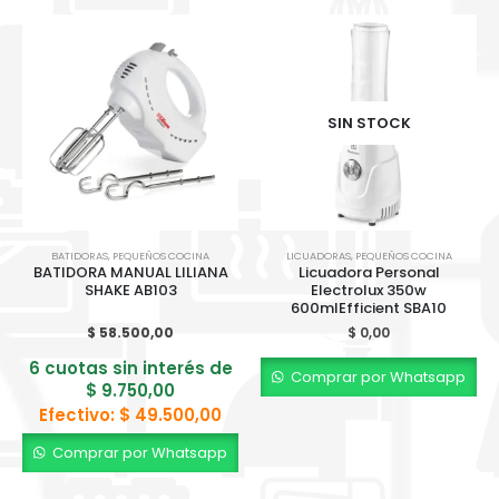
SIN STOCK
BATIDORAS
,
PEQUEÑOS COCINA
LICUADORAS
,
PEQUEÑOS COCINA
BATIDORA MANUAL LILIANA
Licuadora Personal
SHAKE AB103
Electrolux 350w
600mlEfficient SBA10
$
58.500,00
$
0,00
6 cuotas sin interés de
Comprar por Whatsapp
$
9.750,00
Efectivo:
$
49.500,00
Comprar por Whatsapp