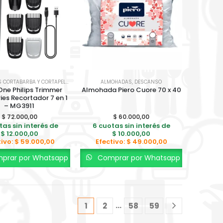
AFEITADORAS CORTABARBA Y CORTAPELO
,
SALUD Y BIENESTAR
ALMOHADAS
,
DESCANSO
One Philips Trimmer
Almohada Piero Cuore 70 x 40
ies Recortador 7 en 1
– MG3911
$
72.000,00
$
60.000,00
tas sin interés de
6 cuotas sin interés de
$
12.000,00
$
10.000,00
tivo:
$
59.000,00
Efectivo:
$
49.000,00
prar por Whatsapp
Comprar por Whatsapp
…
1
2
58
59