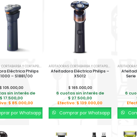
AFEITADORAS CORTABARBA Y CORTAPELO
,
SALUD Y BIENESTAR
AFEITADORAS CORTABARBA Y CORTAPELO
,
SALUD Y BIENES
ra Eléctrica Philips
Afeitadora Eléctrica Philips –
Afeitad
 1000 – S1881/00
X5012
Serie
$
105.000,00
$
165.000,00
as sin interés de
6 cuotas sin interés de
6 cuo
$
17.500,00
$
27.500,00
ivo:
$
85.000,00
Efectivo:
$
139.000,00
Efec
rar por Whatsapp
Comprar por Whatsapp
Com