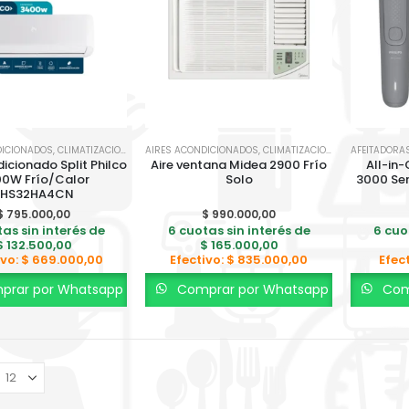
DICIONADOS
,
CLIMATIZACION
AIRES ACONDICIONADOS
,
CLIMATIZACION
dicionado Split Philco
Aire ventana Midea 2900 Frío
All-in-
0W Frío/Calor
Solo
3000 Ser
PHS32HA4CN
$
795.000,00
$
990.000,00
as sin interés de
6 cuotas sin interés de
6 cuo
$
132.500,00
$
165.000,00
ivo:
$
669.000,00
Efectivo:
$
835.000,00
Efec
rar por Whatsapp
Comprar por Whatsapp
Com
BICI KEIRIN D26 PY FULL BP10F
0
out of 5
$
420.000,00
6 cuotas sin interés de
$
70.000,00
$
350.000,00
Efectivo: