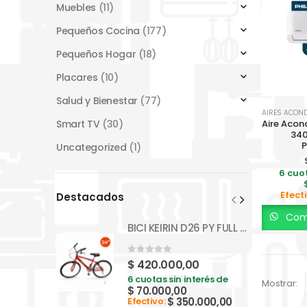
Muebles
(11)
Pequeños Cocina
(177)
Pequeños Hogar
(18)
Placares
(10)
Salud y Bienestar
(77)
AIRES ACON
Smart TV
(30)
Aire Acon
340
Uncategorized
(1)
6 cuot
Efect
Destacados
Comp
BICI KEIRIN D26 PY FULL BP10F
0
out of 5
$
420.000,00
6 cuotas sin interés de
Mostrar:
$
70.000,00
$
350.000,00
Efectivo: