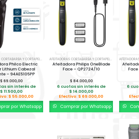
AFEITADORAS CORTABARBA Y CORTAPELO
,
SALUD Y BIENESTAR
AFEITADORAS CORTABARBA Y CORTAPELO
,
SALUD Y BIENES
ora Philco Electric
Afeitadora Philips OneBlade
Afeitad
r Lithium Cabezal
Face – QP2724/10
Face
nte – 94AE5105PP
$
69.000,00
$
84.000,00
as sin interés de
6 cuotas sin interés de
6 cuo
$
11.500,00
$
14.000,00
ivo:
$
55.000,00
Efectivo:
$
69.000,00
Efec
rar por Whatsapp
Comprar por Whatsapp
Com