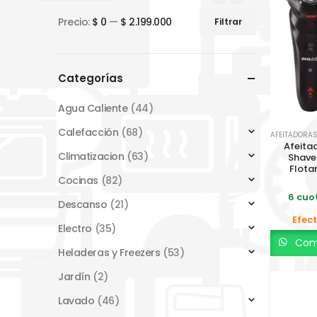
Precio:
$ 0
—
$ 2.199.000
Filtrar
Precio
Precio
mínimo
máximo
Categorías
Agua Caliente
(44)
Calefacción
(68)
Afeitad
Climatizacion
(63)
Shave
Flota
Cocinas
(82)
6 cuot
Descanso
(21)
Efect
Electro
(35)
Comp
Heladeras y Freezers
(53)
Jardín
(2)
Lavado
(46)