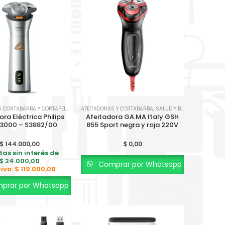
TAR
AFEITADORAS CORTABARBA Y CORTAPELO
,
SALUD Y BIENESTAR
AFEITADORAS Y CORTABARBA
,
SALUD Y BIENESTAR
ora Eléctrica Philips
Afeitadora GA.MA Italy GSH
 3000 – S3882/00
855 Sport negra y roja 220V
$
144.000,00
$
0,00
tas sin interés de
$
24.000,00
Comprar por Whatsapp
tivo:
$
119.000,00
prar por Whatsapp