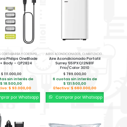
TAR
AFEITADORAS CORTABARBA Y CORTAPELO
,
SALUD Y BIENESTAR
AIRES ACONDICIONADOS
,
CLIMATIZACION
,
PORTÁTILES
ora Philips OneBlade
Aire Acondicionado Portatil
 + Body – QP2824
Surrey 551PXQ12N81F
Frio/Calor 3010
$
111.000,00
$
789.000,00
tas sin interés de
6 cuotas sin interés de
$
18.500,00
$
131.500,00
tivo:
$
93.000,00
Efectivo:
$
660.000,00
prar por Whatsapp
Comprar por Whatsapp