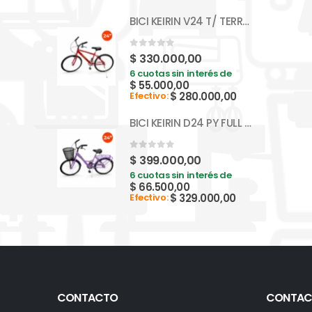
BICI KEIRIN V24 T/ TERRENO S/ CAMBIOS BM024
0
out of 5
$
330.000,00
6 cuotas sin interés de
$
55.000,00
$
280.000,00
Efectivo:
BICI KEIRIN D24 PY FULL BP24F
0
out of 5
$
399.000,00
6 cuotas sin interés de
$
66.500,00
$
329.000,00
Efectivo:
CONTACTO
CONTAC