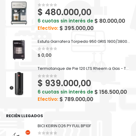
$
480.000,00
0
out of 5
$
80.000,00
6 cuotas sin interés de
$
395.000,00
Efectivo:
Estufa Garrafera Torpedo 950 GRIS 1900/3800 KCAL/H
0
out of 5
$
0,00
Termotanque de Pie 120 LTS Rheem a Gas - TGNP120RH
$
939.000,00
0
out of 5
$
156.500,00
6 cuotas sin interés de
$
789.000,00
Efectivo:
RECIÉN LLEGADOS
BICI KEIRIN D26 PY FULL BP10F