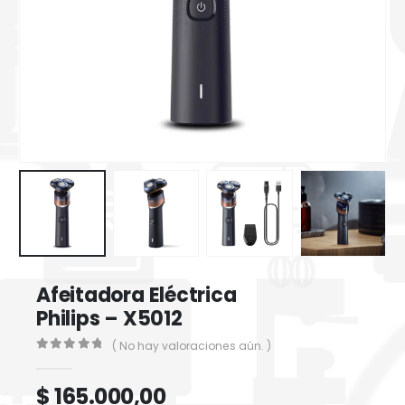
Afeitadora Eléctrica
Philips – X5012
( No hay valoraciones aún. )
0
out of 5
$
165.000,00