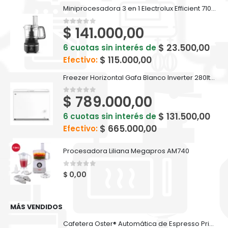
Miniprocesadora 3 en 1 Electrolux Efficient 710ml EFP500
$
141.000,00
0
out of 5
$
23.500,00
6 cuotas sin interés de
$
115.000,00
Efectivo:
Freezer Horizontal Gafa Blanco Inverter 280lts FGHI300B-L
$
789.000,00
0
out of 5
$
131.500,00
6 cuotas sin interés de
$
665.000,00
Efectivo:
Procesadora Liliana Megapros AM740
0
out of 5
$
0,00
MÁS VENDIDOS
Cafetera Oster® Automática de Espresso PrimaLatte Acero Inox BVSTEM6604SS