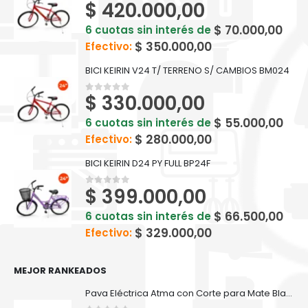
$
420.000,00
0
out of 5
$
70.000,00
6 cuotas sin interés de
$
350.000,00
Efectivo:
BICI KEIRIN V24 T/ TERRENO S/ CAMBIOS BM024
$
330.000,00
0
out of 5
$
55.000,00
6 cuotas sin interés de
$
280.000,00
Efectivo:
BICI KEIRIN D24 PY FULL BP24F
$
399.000,00
0
out of 5
$
66.500,00
6 cuotas sin interés de
$
329.000,00
Efectivo:
MEJOR RANKEADOS
Pava Eléctrica Atma con Corte para Mate Blanca 1.7 lt - 91PE1821AP2