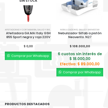
SIN STOCK
AFEITADORAS Y CORTABARBA
,
SALUD Y BIENESTAR
NEBULIZADORES
,
SALUD Y BIENESTAR
Afeitadora GA.MA Italy GSH
Nebulizador Silfab a pistón
855 Sport negra y roja 220V
Neovento. N27
$
0,00
$
108.000,00
6 cuotas sin interés de
Comprar por Whatsapp
$
18.000,00
Efectivo:
$
89.000,00
Comprar por Whatsapp
PRODUCTOS DESTACADOS