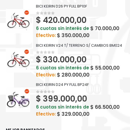
BICI KEIRIN D26 PY FULL BP10F
$
420.000,00
0
out of 5
$
70.000,00
6 cuotas sin interés de
$
350.000,00
Efectivo:
BICI KEIRIN V24 T/ TERRENO S/ CAMBIOS BM024
$
330.000,00
0
out of 5
$
55.000,00
6 cuotas sin interés de
$
280.000,00
Efectivo:
BICI KEIRIN D24 PY FULL BP24F
$
399.000,00
0
out of 5
$
66.500,00
6 cuotas sin interés de
$
329.000,00
Efectivo:
MEJOR RANKEADOS