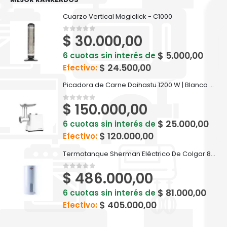
Cuarzo Vertical Magiclick - C1000
$
30.000,00
0
out of 5
$
5.000,00
6 cuotas sin interés de
$
24.500,00
Efectivo:
Picadora de Carne Daihastu 1200 W | Blanco - D-PI1200
$
150.000,00
0
out of 5
$
25.000,00
6 cuotas sin interés de
$
120.000,00
Efectivo:
Termotanque Sherman Eléctrico De Colgar 85 Litros - TECC085ESHK2
$
486.000,00
0
out of 5
$
81.000,00
6 cuotas sin interés de
$
405.000,00
Efectivo: