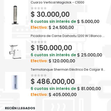
Cuarzo Vertical Magiclick - C1000
$
30.000,00
0
out of 5
$
5.000,00
6 cuotas sin interés de
$
24.500,00
Efectivo:
Picadora de Carne Daihastu 1200 W | Blanco - D-PI1200
$
150.000,00
0
out of 5
$
25.000,00
6 cuotas sin interés de
$
120.000,00
Efectivo:
Termotanque Sherman Eléctrico De Colgar 85 Litros - TECC085ESHK2
$
486.000,00
0
out of 5
$
81.000,00
6 cuotas sin interés de
$
405.000,00
Efectivo:
RECIÉN LLEGADOS