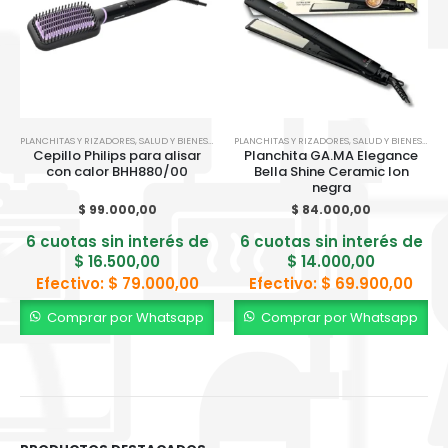
PLANCHITAS Y RIZADORES
,
SALUD Y BIENESTAR
PLANCHITAS Y RIZADORES
,
SALUD Y BIENESTAR
Cepillo Philips para alisar
Planchita GA.MA Elegance
con calor BHH880/00
Bella Shine Ceramic Ion
negra
$
99.000,00
$
84.000,00
6 cuotas sin interés de
6 cuotas sin interés de
$
16.500,00
$
14.000,00
Efectivo:
$
79.000,00
Efectivo:
$
69.900,00
Comprar por Whatsapp
Comprar por Whatsapp