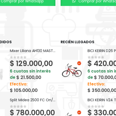
Comprar por Whatsapp
Comprar por Whats
DIDOS
RECIÉN LLEGADOS
Mixer Liliana AH130 MASTERPIC
$
129.000,00
$
420.0
0
out of 5
0
out of 5
6 cuotas sin interés
6 cuotas sin 
$
21.500,00
$
70.000,
de
de
Efectivo:
Efectivo:
$
105.000,00
$
350.000,0
Split Midea 2500 FC On/Off
$
780.000,00
$
330.0
0
out of 5
0
out of 5