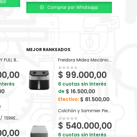
app
Comprar por Whatsapp
MEJOR RANKEADOS
BICI KEIRIN D26 PY FULL BP10F
Freidora Midea Mecánica Sin Aceite 4,5L - AF-MW45BAR1
00,00
$
99.000,00
0
out of 5
interés
6 cuotas sin interés
00
$
16.500,00
de
$
81.500,00
Efectivo:
0
Colchón y Sommier Piero Foam Goma Espuma 190 x 80 cm
BICI KEIRIN V24 T/ TERRENO S/ CAMBIOS BM024
$
540.000,00
0
out of 5
00,00
6 cuotas sin interés