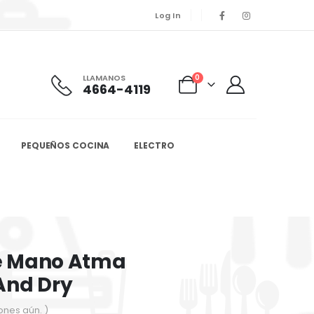
Log In
LLAMANOS
0
4664-4119
PEQUEÑOS COCINA
ELECTRO
e Mano Atma
And Dry
ones aún. )