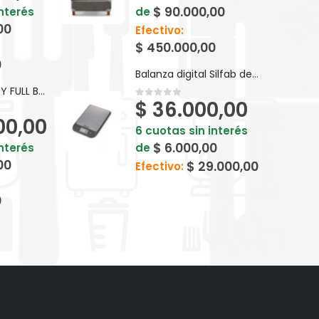
$
90.000,00
interés
de
00
Efectivo:
$
450.000,00
0
Balanza digital Silfab de cocina Steel Slim. BC305
BICI KEIRIN D24 PY FULL BP24F
$
36.000,00
0
out of 5
00,00
6 cuotas sin interés
$
6.000,00
interés
de
00
$
29.000,00
Efectivo:
0