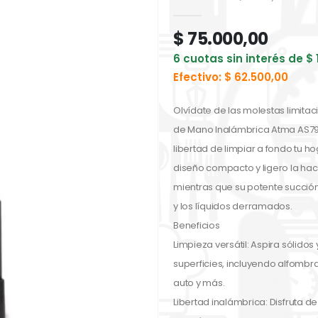
0
out of 5
$
75.000,00
6 cuotas sin interés de
$
Efectivo:
$
62.500,00
Olvídate de las molestas limita
de Mano Inalámbrica Atma AS7912
libertad de limpiar a fondo tu ho
diseño compacto y ligero la ha
mientras que su potente succión
y los líquidos derramados.
Beneficios
Limpieza versátil: Aspira sólidos
superficies, incluyendo alfombras
auto y más.
Libertad inalámbrica: Disfruta de