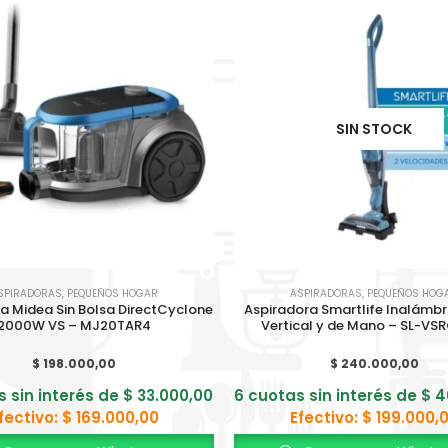
SIN STOCK
SPIRADORAS
,
PEQUEÑOS HOGAR
ASPIRADORAS
,
PEQUEÑOS HOG
a Midea Sin Bolsa DirectCyclone
Aspiradora Smartlife Inalámbri
2000W VS – MJ20TAR4
Vertical y de Mano – SL-VS
$
198.000,00
$
240.000,00
s sin interés de
$
33.000,00
6 cuotas sin interés de
$
4
fectivo:
$
169.000,00
Efectivo:
$
199.000,