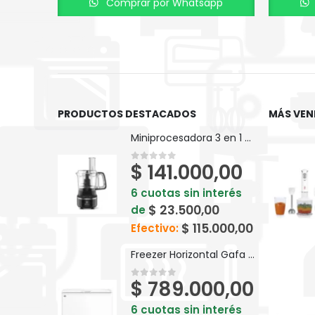
Comprar por Whatsapp
PRODUCTOS DESTACADOS
MÁS VEN
Miniprocesadora 3 en 1 Electrolux Efficient 710ml EFP500
$
141.000,00
0
out of 5
6 cuotas sin interés
$
23.500,00
de
$
115.000,00
Efectivo:
Freezer Horizontal Gafa Blanco Inverter 280lts FGHI300B-L
$
789.000,00
0
out of 5
6 cuotas sin interés