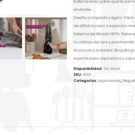
batería recargable que te permi
enchufes.
Diseño compacto y ligero: Fácil 
de difícil acceso o espacios red
Sistema de filtrado HEPA: Retien
la calidad del aire y previniendo
Accesorios incluidos: Boquilla p
soporte para aspiradora y sopo
Disponibilidad:
Sin stock
SKU:
91101
Categorías:
Aspiradoras
,
Peque