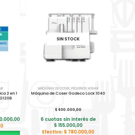
SIN STOCK
AR
MÁQUINAS DE COSER
,
PEQUEÑOS HOGAR
ca 2 en 1
Máquina de Coser Godeco Lock 1040
Quitape
RG120B
$
930.000,00
0.000,00
6 cuotas sin interés de
6 cuot
$
155.000,00
00
Efectivo:
$
780.000,00