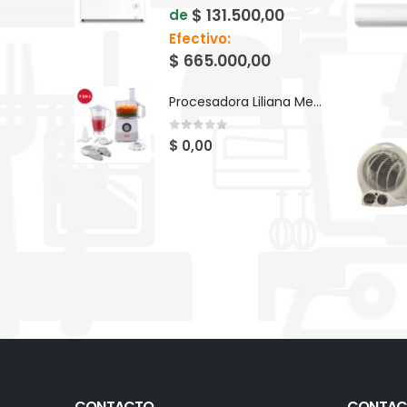
$
131.500,00
de
Efectivo:
$
665.000,00
Procesadora Liliana Megapros AM740
0
out of 5
$
0,00
CONTACTO
CONTAC