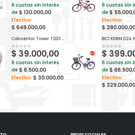
6 cuotas sin interés
6 cuotas sin 
$
130.000,00
$
55.000,
de
de
Efectivo:
Efectivo:
$
649.000,00
$
280.000,0
Caloventor Tower T203 2000 watts
$
39.000,00
$
399.0
0
out of 5
0
out of 5
6 cuotas sin interés
6 cuotas sin 
$
6.500,00
$
66.500,
de
de
$
30.000,00
Efectivo:
Efectivo:
$
329.000,0
TO
REDES SOCIALES