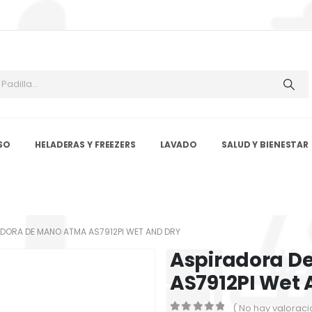
SO
HELADERAS Y FREEZERS
LAVADO
SALUD Y BIENESTAR
DORA DE MANO ATMA AS7912PI WET AND DRY
Aspiradora D
AS7912PI Wet 
( No hay valoraci