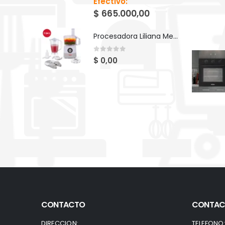
Efectivo:
$
665.000,00
Procesadora Liliana Megapros AM740
0
out of 5
$
0,00
CONTACTO
CONTAC
DIRECCION:
TELEFONO