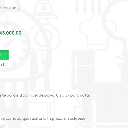
ones aún. )
45.000,00
p
n 1
te para indicar nivel de polvo. Un click para soltar
re cómodo que facilita la limpieza, sin esfuerzo.
80°.