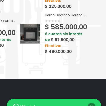
00
Efectivo:
$
225.000,00
0
Horno Eléctrico Florencia 7857F
BICI KEIRIN D24 PY FULL BP24F
$
585.000,00
0
out of 5
00,00
6 cuotas sin interés
$
97.500,00
interés
de
00
Efectivo:
$
490.000,00
0