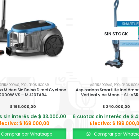
SIN STOCK
SPIRADORAS
,
PEQUEÑOS HOGAR
ASPIRADORAS
,
PEQUEÑOS HOG
a Midea Sin Bolsa DirectCyclone
Aspiradora Smartlife Inalámbri
2000W VS – MJ20TAR4
Vertical y de Mano – SL-VS
$
198.000,00
$
240.000,00
s sin interés de
$
33.000,00
6 cuotas sin interés de
$
4
fectivo:
$
169.000,00
Efectivo:
$
199.000,
Comprar por Whatsapp
Comprar por Whats