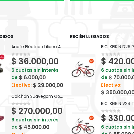
DIDOS
RECIÉN LLEGADOS
Anafe Eléctrico Liliana A911
$
36.000,00
$
420.0
0
out of 5
0
out of 5
6 cuotas sin interés
6 cuotas sin 
$
6.000,00
$
70.000,
de
de
$
29.000,00
Efectivo:
Efectivo:
$
350.000,0
Colchón Suavegom Goma Espuma Splendid - 190 cm x 80 cm Bordó
$
270.000,00
0
out of 5
$
330.0
0
out of 5
6 cuotas sin interés
$
45.000,00
de
6 cuotas sin 