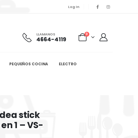
Log In
LLAMANOS
0
4664-4119
PEQUEÑOS COCINA
ELECTRO
dea stick
en 1 – VS-