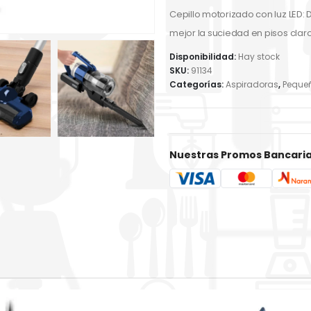
Cepillo motorizado con luz LED: De
mejor la suciedad en pisos claro
Disponibilidad:
Hay stock
SKU:
91134
Categorías:
Aspiradoras
,
Peque
Nuestras Promos Bancari