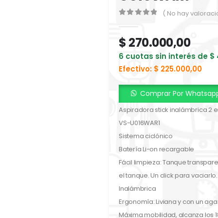
( No hay valoraci
0
out of 5
$
270.000,00
6 cuotas sin interés de
$
Efectivo:
$
225.000,00
Comprar Por Whatsap
Aspiradora stick inalámbrica 2 e
VS-U016WAR1
Sistema ciclónico
Batería Li-on recargable
Fácil limpieza: Tanque transparen
el tanque. Un click para vaciarlo.
Inalámbrica
Ergonomía: Liviana y con un agar
Máxima mobilidad, alcanza los 1