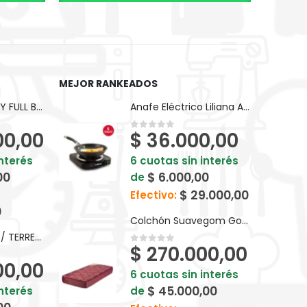
MEJOR RANKEADOS
BICI KEIRIN D26 PY FULL BP10F
Anafe Eléctrico Liliana A911
00,00
$
36.000,00
0
out of 5
interés
6 cuotas sin interés
00
$
6.000,00
de
$
29.000,00
Efectivo:
0
Colchón Suavegom Goma Espuma Splendid - 190 cm x 80 cm Bordó
BICI KEIRIN V24 T/ TERRENO S/ CAMBIOS BM024
$
270.000,00
0
out of 5
00,00
6 cuotas sin interés
$
45.000,00
interés
de