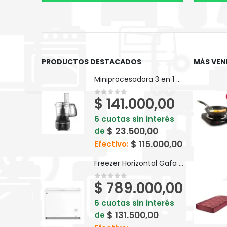
PRODUCTOS DESTACADOS
MÁS VEN
Miniprocesadora 3 en 1 Electrolux Efficient 710ml EFP500
$
141.000,00
0
out of 5
6 cuotas sin interés
$
23.500,00
de
$
115.000,00
Efectivo:
Freezer Horizontal Gafa Blanco Inverter 280lts FGHI300B-L
$
789.000,00
0
out of 5
6 cuotas sin interés
$
131.500,00
de