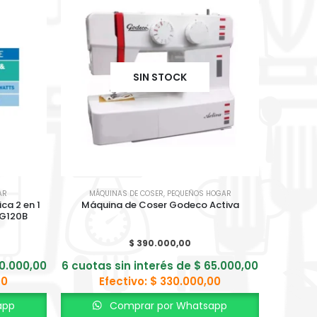
SIN STOCK
AR
MÁQUINAS DE COSER
,
PEQUEÑOS HOGAR
MÁQ
ca 2 en 1
Máquina de Coser Godeco Activa
Máqu
RG120B
$
390.000,00
0.000,00
6 cuotas sin interés de
$
65.000,00
6 cuota
00
Efectivo:
$
330.000,00
app
Comprar por Whatsapp