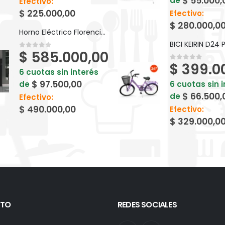
$
55.000,
de
Efectivo:
$
225.000,00
Efectivo:
$
280.000,0
Horno Eléctrico Florencia 7857F
$
585.000,00
0
out of 5
$
399.0
0
out of 5
6 cuotas sin interés
$
97.500,00
de
6 cuotas sin 
$
66.500,
de
Efectivo:
$
490.000,00
Efectivo:
$
329.000,0
TO
REDES SOCIALES
: