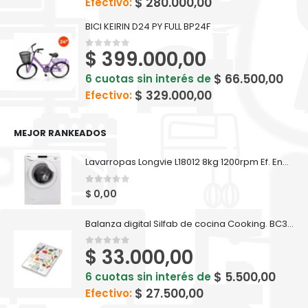
$
280.000,00
Efectivo:
BICI KEIRIN D24 PY FULL BP24F
$
399.000,00
0
out of 5
$
66.500,00
6 cuotas sin interés de
$
329.000,00
Efectivo:
MEJOR RANKEADOS
Lavarropas Longvie L18012 8kg 1200rpm Ef. Energética A++
0
out of 5
$
0,00
Balanza digital Silfab de cocina Cooking. BC300
$
33.000,00
0
out of 5
$
5.500,00
6 cuotas sin interés de
$
27.500,00
Efectivo: