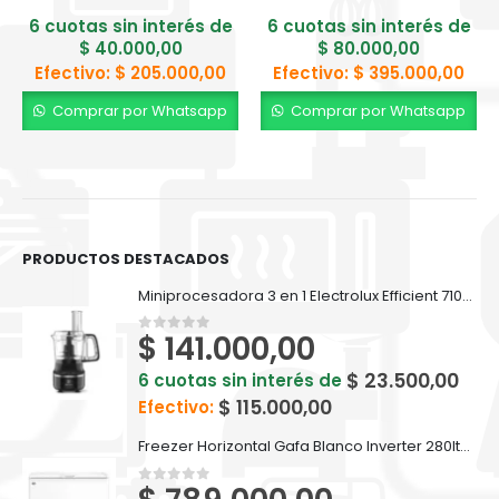
6 cuotas sin interés de
6 cuotas sin interés de
$
40.000,00
$
80.000,00
Efectivo:
$
205.000,00
Efectivo:
$
395.000,00
Comprar por Whatsapp
Comprar por Whatsapp
PRODUCTOS DESTACADOS
Miniprocesadora 3 en 1 Electrolux Efficient 710ml EFP500
$
141.000,00
0
out of 5
$
23.500,00
6 cuotas sin interés de
$
115.000,00
Efectivo:
Freezer Horizontal Gafa Blanco Inverter 280lts FGHI300B-L
0
out of 5