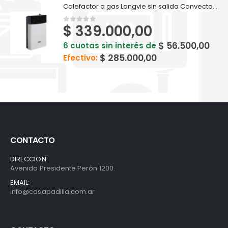
Calefactor a gas Longvie sin salida Convector Eca3s 3200 Kcal Recta
$
339.000,00
0
out of 5
$
56.500,00
6 cuotas sin interés de
$
285.000,00
Efectivo:
CONTACTO
DIRECCION:
Avenida Presidente Perón 1200.
EMAIL:
info@casapadilla.com.ar