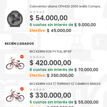
Caloventor Liliana CFH420 2000 watts Compactsun
$
54.000,00
0
out of 5
$
9.000,00
6 cuotas sin interés de
$
45.000,00
Efectivo:
RECIÉN LLEGADOS
BICI KEIRIN D26 PY FULL BP10F
$
420.000,00
0
out of 5
$
70.000,00
6 cuotas sin interés de
$
350.000,00
Efectivo:
BICI KEIRIN V24 T/ TERRENO S/ CAMBIOS BM024
$
330.000,00
0
out of 5
$
55.000,00
6 cuotas sin interés de