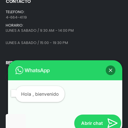
CONTACTO
TELEFONO:
4-664-4119
HORARIO:
LUNES A SABADO / 9:30 AM - 14:00 PM
LUNES A SABADO / 15:00 - 19:30 PM
REDES SOCIALES
Hola
, bienvenido
Abrir chat
© Análogo Argentina. 2025. Todos los derechos reservados