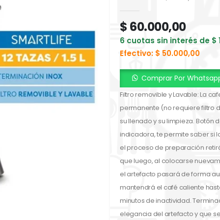
0
out of 5
$
60.000,00
6 cuotas sin interés de
$
Efectivo:
$
50.000,00
Comprar Por Whatsap
Filtro removible y Lavable: La ca
permanente (no requiere filtro 
su llenado y su limpieza. Botón
indicadora, te permite saber si
el proceso de preparación retir
que luego, al colocarse nuevame
el artefacto pasará de forma a
mantendrá el café caliente hast
minutos de inactividad. Terminac
elegancia del artefacto y que s