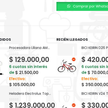
Comprar por Whats
DIDOS
RECIÉN LLEGADOS
Procesadora Liliana AM700 Simplix
$
129.000,00
$
420.0
0
out of 5
0
out of 5
6 cuotas sin interés
6 cuotas sin 
$
21.500,00
$
70.000,
de
de
Efectivo:
Efectivo:
$
105.000,00
$
350.000,0
Heladera Electrolux Top Freezer No Frost Inverter Plata 408L IF43S
$
1.239.000,00
$
330.0
0
out of 5
0
out of 5