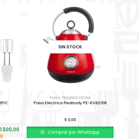
SIN STOCK
PAVAS
,
PEQUEÑOS COCINA
P
RPIC
Pava Eléctrica Peabody PE-KV8215R
Sand
El
$
0,00
1.500,00
6 cuota
Comprar por Whatsapp
00