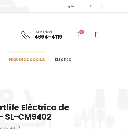
Log In
LLAMANOS
0
4664-4119
PEQUEÑOS COCINA
ELECTRO
life Eléctrica de
s – SL-CM9402
ones aún. )