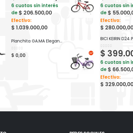
6 cuotas sin interés
6 cuotas sin 
$
206.500,00
$
55.000,
de
de
Efectivo:
Efectivo:
$
1.039.000,00
$
280.000,0
Planchita GA.MA Elegance LED Bella Shine - Ceramica
$
399.0
0
out of 5
0
out of 5
$
0,00
6 cuotas sin 
$
66.500,
de
Efectivo:
$
329.000,0