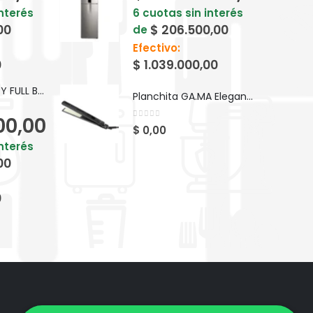
interés
6 cuotas sin interés
00
$
206.500,00
de
Efectivo:
0
$
1.039.000,00
BICI KEIRIN D24 PY FULL BP24F
Planchita GA.MA Elegance LED Bella Shine - Ceramica
00,00
0
out of 5
$
0,00
interés
00
0