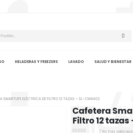
SO
HELADERAS Y FREEZERS
LAVADO
SALUD Y BIENESTAR
A SMARTLIFE ELÉCTRICA DE FILTRO 12 TAZAS – SL-CM9402
Cafetera Smart
Filtro 12 taza
( No hay valoraci