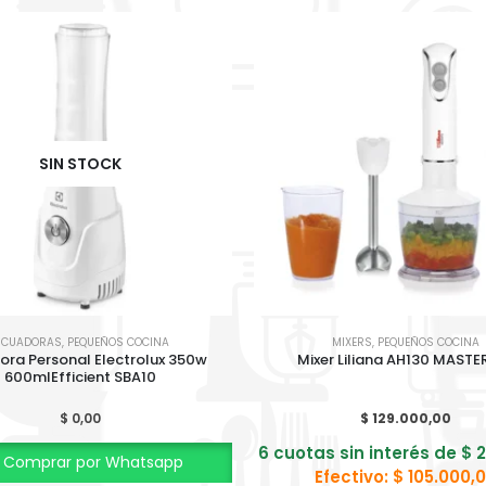
SIN STOCK
ICUADORAS
,
PEQUEÑOS COCINA
MIXERS
,
PEQUEÑOS COCINA
ora Personal Electrolux 350w
Mixer Liliana AH130 MASTE
600mlEfficient SBA10
$
0,00
$
129.000,00
6 cuotas sin interés de
$
2
Comprar por Whatsapp
Efectivo:
$
105.000,