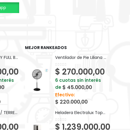
app
MEJOR RANKEADOS
BICI KEIRIN D26 PY FULL BP10F
Ventilador de Pie Liliana Power 2 en 1 VP27POW
00,00
$
270.000,00
0
out of 5
interés
6 cuotas sin interés
00
$
45.000,00
de
Efectivo:
0
$
220.000,00
BICI KEIRIN V24 T/ TERRENO S/ CAMBIOS BM024
Heladera Electrolux Top Freezer No Frost Inverter Plata 408L IF43S
00,00
$
1.239.000,00
0
out of 5