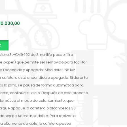
10.000,00
p
fetera SL-CM9402 de Smartlife posee filtro
de papel) que permite ser removido para facilitar
 de Encendido y Apagado: Mediante una luz
 la cafetera está encendida o apagada. Si durante
ás la jarra, se pausa de forma automática para
nte, continúe su ciclo. Después de este proceso,
utomática al modo de calentamiento, que
a que apague la cafetera o alcance los 30
iones de Acero Inoxidable: Para realzar la
ea altamente durable, la cafetera posee