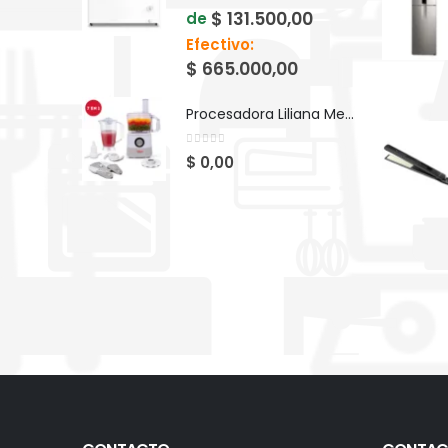
$
131.500,00
de
Efectivo:
$
665.000,00
Procesadora Liliana Megapros AM740
0
out of 5
$
0,00