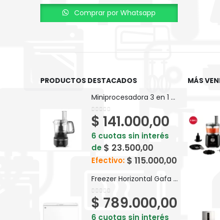
Comprar por Whatsapp
PRODUCTOS DESTACADOS
MÁS VEN
Miniprocesadora 3 en 1 Electrolux Efficient 710ml EFP500
$
141.000,00
0
out of 5
6 cuotas sin interés
$
23.500,00
de
$
115.000,00
Efectivo:
Freezer Horizontal Gafa Blanco Inverter 280lts FGHI300B-L
$
789.000,00
0
out of 5
6 cuotas sin interés