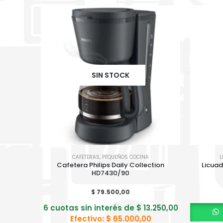
SIN STOCK
CAFETERAS
,
PEQUEÑOS COCINA
L
Cafetera Philips Daily Collection
Licuad
HD7430/90
$
79.500,00
6 cuotas sin interés de
$
13.250,00
Efectivo:
$
65.000,00