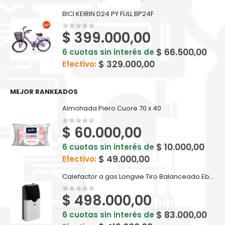
BICI KEIRIN D24 PY FULL BP24F
$
399.000,00
0
out of 5
$
66.500,00
6 cuotas sin interés de
$
329.000,00
Efectivo:
MEJOR RANKEADOS
Almohada Piero Cuore 70 x 40
$
60.000,00
0
out of 5
$
10.000,00
6 cuotas sin interés de
$
49.000,00
Efectivo:
Calefactor a gas Longvie Tiro Balanceado Eba2u 2000kcal Premium
$
498.000,00
0
out of 5
$
83.000,00
6 cuotas sin interés de