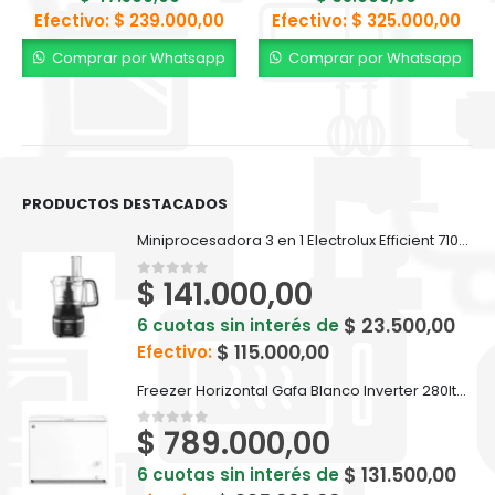
Efectivo:
$
239.000,00
Efectivo:
$
325.000,00
Comprar por Whatsapp
Comprar por Whatsapp
PRODUCTOS DESTACADOS
Miniprocesadora 3 en 1 Electrolux Efficient 710ml EFP500
$
141.000,00
0
out of 5
$
23.500,00
6 cuotas sin interés de
$
115.000,00
Efectivo:
Freezer Horizontal Gafa Blanco Inverter 280lts FGHI300B-L
$
789.000,00
0
out of 5
$
131.500,00
6 cuotas sin interés de