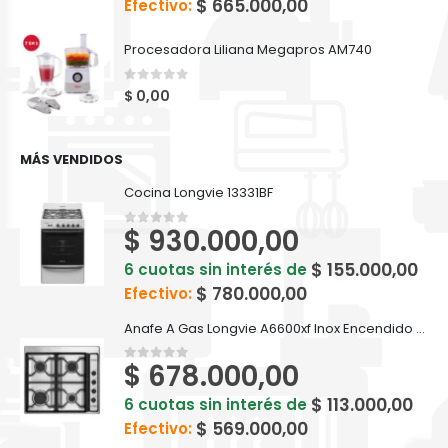
$
665.000,00
Efectivo:
Procesadora Liliana Megapros AM740
0
out of 5
$
0,00
MÁS VENDIDOS
Cocina Longvie 13331BF
$
930.000,00
0
out of 5
$
155.000,00
6 cuotas sin interés de
$
780.000,00
Efectivo:
Anafe A Gas Longvie A6600xf Inox Encendido Una Mano
$
678.000,00
0
out of 5
$
113.000,00
6 cuotas sin interés de
$
569.000,00
Efectivo: