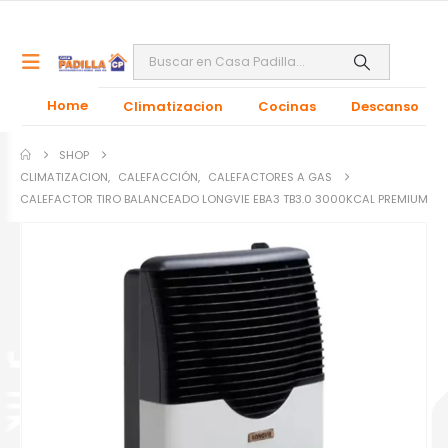
Home
Climatizacion
Cocinas
Descanso
SHOP
CLIMATIZACION
,
CALEFACCIÓN
,
CALEFACTORES A GAS
CALEFACTOR TIRO BALANCEADO LONGVIE EBA3 TB3.0 3000KCAL PREMIUM