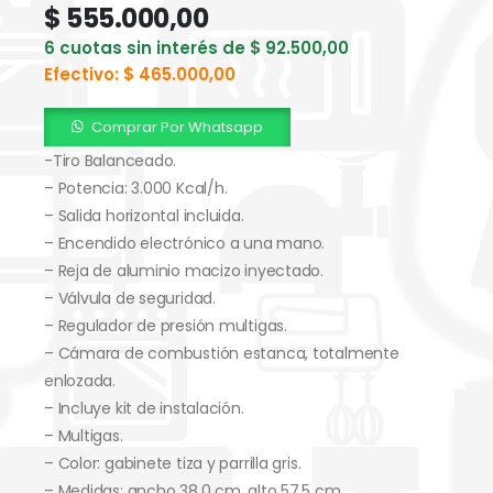
$
555.000,00
6 cuotas sin interés de
$
92.500,00
Efectivo:
$
465.000,00
Comprar Por Whatsapp
-Tiro Balanceado.
– Potencia: 3.000 Kcal/h.
– Salida horizontal incluida.
– Encendido electrónico a una mano.
– Reja de aluminio macizo inyectado.
– Válvula de seguridad.
– Regulador de presión multigas.
– Cámara de combustión estanca, totalmente
enlozada.
– Incluye kit de instalación.
– Multigas.
– Color: gabinete tiza y parrilla gris.
– Medidas: ancho 38,0 cm, alto 57,5 cm,