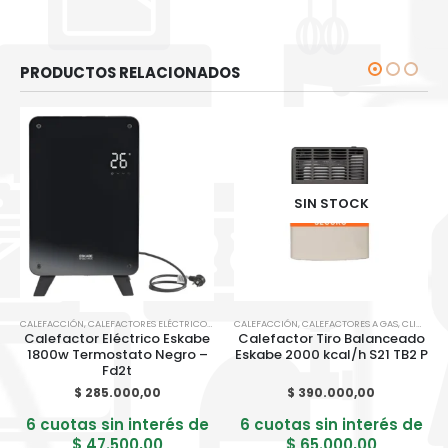
PRODUCTOS RELACIONADOS
SIN STOCK
CALEFACCIÓN
,
CALEFACTORES ELÉCTRICOS
,
CLIMATIZACION
CALEFACCIÓN
,
CALEFACTORES A GAS
,
CLIMATIZACION
Calefactor Eléctrico Eskabe
Calefactor Tiro Balanceado
1800w Termostato Negro –
Eskabe 2000 kcal/h S21 TB2 P
Fd2t
$
285.000,00
$
390.000,00
6 cuotas sin interés de
6 cuotas sin interés de
$
47.500,00
$
65.000,00