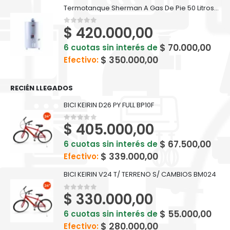
Termotanque Sherman A Gas De Pie 50 Litros - TPGP050MSH13
$
420.000,00
0
out of 5
$
70.000,00
6 cuotas sin interés de
$
350.000,00
Efectivo:
RECIÉN LLEGADOS
BICI KEIRIN D26 PY FULL BP10F
$
405.000,00
0
out of 5
$
67.500,00
6 cuotas sin interés de
$
339.000,00
Efectivo:
BICI KEIRIN V24 T/ TERRENO S/ CAMBIOS BM024
$
330.000,00
0
out of 5
$
55.000,00
6 cuotas sin interés de
$
280.000,00
Efectivo: