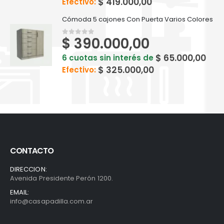
$
419.000,00
Efectivo:
Cómoda 5 cajones Con Puerta Varios Colores
$
390.000,00
0
out of 5
$
65.000,00
6 cuotas sin interés de
$
325.000,00
Efectivo:
CONTACTO
DIRECCION:
Avenida Presidente Perón 1200.
EMAIL:
info@casapadilla.com.ar