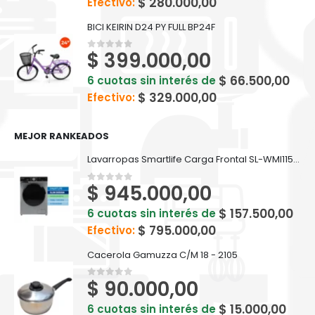
$
280.000,00
Efectivo:
BICI KEIRIN D24 PY FULL BP24F
$
399.000,00
0
out of 5
$
66.500,00
6 cuotas sin interés de
$
329.000,00
Efectivo:
MEJOR RANKEADOS
Lavarropas Smartlife Carga Frontal SL-WMI1151400W Inverter 11.5KG Gris
$
945.000,00
0
out of 5
$
157.500,00
6 cuotas sin interés de
$
795.000,00
Efectivo:
Cacerola Gamuzza C/M 18 - 2105
$
90.000,00
0
out of 5
$
15.000,00
6 cuotas sin interés de