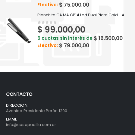
$
75.000,00
Efectivo:
Planchita GA.MA CP14 Led Dual Plate Gold - Aceite de Argan
$
99.000,00
0
out of 5
$
16.500,00
6 cuotas sin interés de
$
79.000,00
Efectivo:
CONTACTO
DIRECCION:
Avenida Presidente Perón 1200.
EMAIL:
info@casapadilla.com.ar