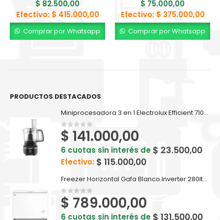
$
82.500,00
$
75.000,00
Efectivo:
$
415.000,00
Efectivo:
$
375.000,00
Comprar por Whatsapp
Comprar por Whatsapp
PRODUCTOS DESTACADOS
Miniprocesadora 3 en 1 Electrolux Efficient 710ml EFP500
$
141.000,00
0
out of 5
$
23.500,00
6 cuotas sin interés de
$
115.000,00
Efectivo:
Freezer Horizontal Gafa Blanco Inverter 280lts FGHI300B-L
$
789.000,00
0
out of 5
$
131.500,00
6 cuotas sin interés de