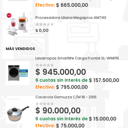
$
665.000,00
Efectivo:
Procesadora Liliana Megapros AM740
0
out of 5
$
0,00
MÁS VENDIDOS
Lavarropas Smartlife Carga Frontal SL-WMI1151400W Inverter 11.5KG Gris
$
945.000,00
0
out of 5
$
157.500,00
6 cuotas sin interés de
$
795.000,00
Efectivo:
Cacerola Gamuzza C/M 18 - 2105
$
90.000,00
0
out of 5
$
15.000,00
6 cuotas sin interés de
$
75.000,00
Efectivo: