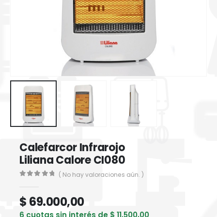
Calefarcor Infrarojo
Liliana Calore CI080
( No hay valoraciones aún. )
0
out of 5
$
69.000,00
6 cuotas sin interés de
$
11.500,00