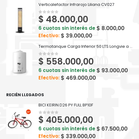
Verticalefactor Infrarojo Liliana CV027
$
48.000,00
0
out of 5
$
8.000,00
6 cuotas sin interés de
$
39.000,00
Efectivo:
Termotanque Carga Inferior 50 LTS Longvie a gas - T3050CF
$
558.000,00
0
out of 5
$
93.000,00
6 cuotas sin interés de
$
469.000,00
Efectivo:
RECIÉN LLEGADOS
BICI KEIRIN D26 PY FULL BP10F
$
405.000,00
0
out of 5
$
67.500,00
6 cuotas sin interés de
$
339.000,00
Efectivo: