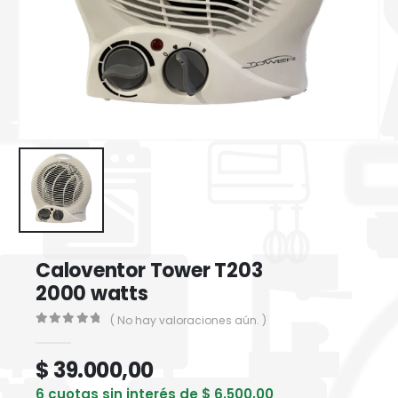
Caloventor Tower T203
2000 watts
( No hay valoraciones aún. )
0
out of 5
$
39.000,00
6 cuotas sin interés de
$
6.500,00