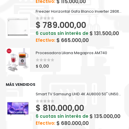
$
115.000,00
Efectivo:
Freezer Horizontal Gafa Blanco Inverter 280lts FGHI300B-L
$
789.000,00
0
out of 5
$
131.500,00
6 cuotas sin interés de
$
665.000,00
Efectivo:
Procesadora Liliana Megapros AM740
0
out of 5
$
0,00
MÁS VENDIDOS
Smart TV Samsung UHD 4K AU8000 50" UN50U8000FFXZX
$
810.000,00
0
out of 5
$
135.000,00
6 cuotas sin interés de
$
680.000,00
Efectivo: