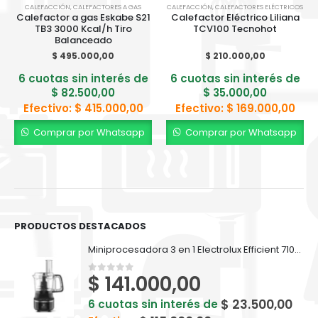
CALEFACCIÓN
,
CALEFACTORES A GAS
CALEFACCIÓN
,
CALEFACTORES ELÉCTRICOS
Calefactor a gas Eskabe S21
Calefactor Eléctrico Liliana
TB3 3000 Kcal/h Tiro
TCV100 Tecnohot
Balanceado
$
495.000,00
$
210.000,00
6 cuotas sin interés de
6 cuotas sin interés de
$
82.500,00
$
35.000,00
Efectivo:
$
415.000,00
Efectivo:
$
169.000,00
Comprar por Whatsapp
Comprar por Whatsapp
PRODUCTOS DESTACADOS
Miniprocesadora 3 en 1 Electrolux Efficient 710ml EFP500
$
141.000,00
0
out of 5
$
23.500,00
6 cuotas sin interés de