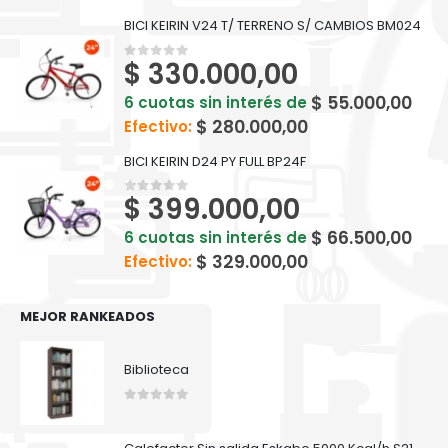
BICI KEIRIN V24 T/ TERRENO S/ CAMBIOS BM024
$
330.000,00
0
out of 5
$
55.000,00
6 cuotas sin interés de
$
280.000,00
Efectivo:
BICI KEIRIN D24 PY FULL BP24F
$
399.000,00
0
out of 5
$
66.500,00
6 cuotas sin interés de
$
329.000,00
Efectivo:
MEJOR RANKEADOS
Biblioteca
0
out of 5