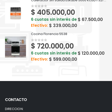
Calefactor Sin salida Eskabe 5000 Kcal/h S21 S/S5.0 - MX5 P
$
405.000,00
0
out of 5
$
67.500,00
6 cuotas sin interés de
$
339.000,00
Efectivo:
Cocina Florencia 5538
$
720.000,00
0
out of 5
$
120.000,00
6 cuotas sin interés de
$
599.000,00
Efectivo:
CONTACTO
DIRECCION: