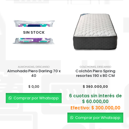
SIN STOCK
ALMOHADAS
,
DESCANSO
COLCHONES
,
DESCANSO
Almohada Piero Darling 70 x
Colchón Piero Spring
40
resortes 190 x 80 CM
$
0,00
$
360.000,00
6 cuotas sin interés de
Comprar por Whatsapp
$
60.000,00
Efectivo:
$
300.000,00
Comprar por Whatsapp