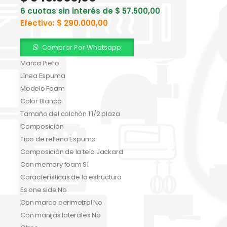
6 cuotas sin interés de
$
57.500,00
Efectivo:
$
290.000,00
Comprar Por Whatsapp
Marca Piero
Línea Espuma
Modelo Foam
Color Blanco
Tamaño del colchón 1 1/2 plaza
Composición
Tipo de relleno Espuma
Composición de la tela Jackard
Con memory foam Sí
Características de la estructura
Es one side No
Con marco perimetral No
Con manijas laterales No