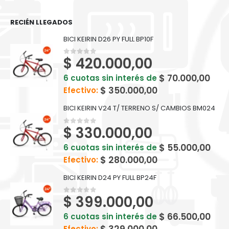
RECIÉN LLEGADOS
BICI KEIRIN D26 PY FULL BP10F
$
420.000,00
0
out of 5
$
70.000,00
6 cuotas sin interés de
$
350.000,00
Efectivo:
BICI KEIRIN V24 T/ TERRENO S/ CAMBIOS BM024
$
330.000,00
0
out of 5
$
55.000,00
6 cuotas sin interés de
$
280.000,00
Efectivo:
BICI KEIRIN D24 PY FULL BP24F
$
399.000,00
0
out of 5
$
66.500,00
6 cuotas sin interés de
Efectivo: