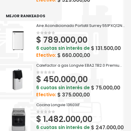
$
329.000,00
MEJOR RANKEADOS
Aire Acondicionado Portatil Surrey 551PXQ12N81F Frio/Calor 3010
$
789.000,00
0
out of 5
$
131.500,00
6 cuotas sin interés de
$
660.000,00
Efectivo:
Calefactor a gas Longvie EBA2 TB2.0 Premium 2000 Kcal/h Tiro Balanceado
$
450.000,00
0
out of 5
$
75.000,00
6 cuotas sin interés de
$
375.000,00
Efectivo:
Cocina Longvie 13601XF
$
1.482.000,00
0
out of 5
$
247.000,00
6 cuotas sin interés de