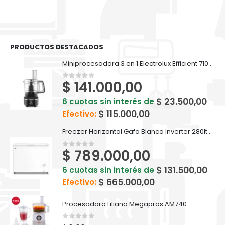
PRODUCTOS DESTACADOS
Miniprocesadora 3 en 1 Electrolux Efficient 710ml EFP500
$
141.000,00
0
out of 5
$
23.500,00
6 cuotas sin interés de
$
115.000,00
Efectivo:
Freezer Horizontal Gafa Blanco Inverter 280lts FGHI300B-L
$
789.000,00
0
out of 5
$
131.500,00
6 cuotas sin interés de
$
665.000,00
Efectivo:
Procesadora Liliana Megapros AM740
0
out of 5