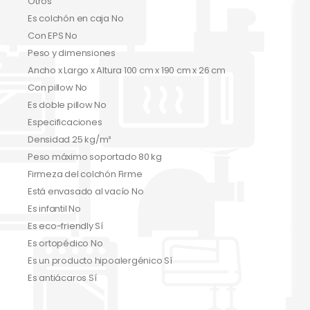
Otros
Es colchón en caja No
Con EPS No
Peso y dimensiones
Ancho x Largo x Altura 100 cm x 190 cm x 26 cm
Con pillow No
Es doble pillow No
Especificaciones
Densidad 25 kg/m³
Peso máximo soportado 80 kg
Firmeza del colchón Firme
Está envasado al vacío No
Es infantil No
Es eco-friendly Sí
Es ortopédico No
Es un producto hipoalergénico Sí
Es antiácaros Sí