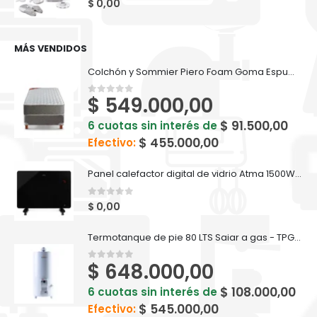
$
0,00
MÁS VENDIDOS
Colchón y Sommier Piero Foam Goma Espuma 190 x 80 cm
$
549.000,00
0
out of 5
$
91.500,00
6 cuotas sin interés de
$
455.000,00
Efectivo:
Panel calefactor digital de vidrio Atma 1500W 91ATVC1521P
0
out of 5
$
0,00
Termotanque de pie 80 LTS Saiar a gas - TPG080MSA
$
648.000,00
0
out of 5
$
108.000,00
6 cuotas sin interés de
$
545.000,00
Efectivo: