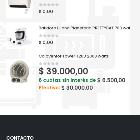
0
out of 5
$
0,00
Batidora Liliana Planetaria PRETTYBAT 700 watts - AB909
0
out of 5
$
0,00
Caloventor Tower T203 2000 watts
$
39.000,00
0
out of 5
$
6.500,00
6 cuotas sin interés de
$
30.000,00
Efectivo:
CONTACTO