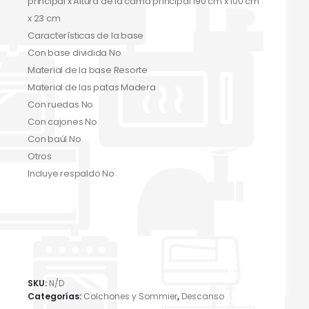
principal x Altura de la cama principal 190 cm x 100 cm
x 23 cm
Características de la base
Con base dividida No
Material de la base Resorte
Material de las patas Madera
Con ruedas No
Con cajones No
Con baúl No
Otros
Incluye respaldo No
SKU:
N/D
Categorías:
Colchones y Sommier
,
Descanso