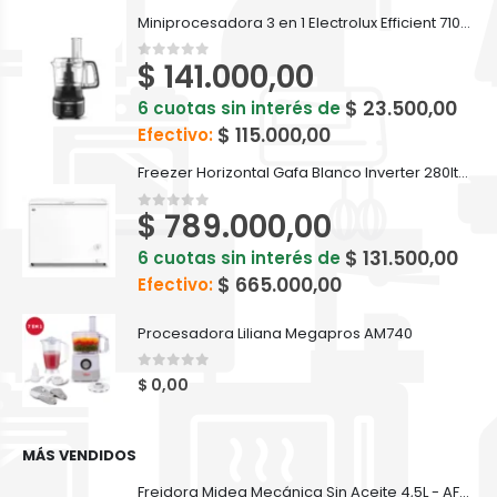
Miniprocesadora 3 en 1 Electrolux Efficient 710ml EFP500
$
141.000,00
0
out of 5
$
23.500,00
6 cuotas sin interés de
$
115.000,00
Efectivo:
Freezer Horizontal Gafa Blanco Inverter 280lts FGHI300B-L
$
789.000,00
0
out of 5
$
131.500,00
6 cuotas sin interés de
$
665.000,00
Efectivo:
Procesadora Liliana Megapros AM740
0
out of 5
$
0,00
MÁS VENDIDOS
Freidora Midea Mecánica Sin Aceite 4,5L - AF-MW45BAR1