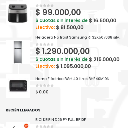
$
99.000,00
0
out of 5
$
16.500,00
6 cuotas sin interés de
$
81.500,00
Efectivo:
Heladera No frost Samsung RT32K5070S8 silver inox 321 L
$
1.290.000,00
0
out of 5
$
215.000,00
6 cuotas sin interés de
$
1.095.000,00
Efectivo:
Horno Eléctrico BGH 40 litros BHE40M19N
0
out of 5
$
0,00
RECIÉN LLEGADOS
BICI KEIRIN D26 PY FULL BP10F