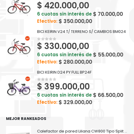
$
420.000,00
0
out of 5
$
70.000,00
6 cuotas sin interés de
$
350.000,00
Efectivo:
BICI KEIRIN V24 T/ TERRENO S/ CAMBIOS BM024
$
330.000,00
0
out of 5
$
55.000,00
6 cuotas sin interés de
$
280.000,00
Efectivo:
BICI KEIRIN D24 PY FULL BP24F
$
399.000,00
0
out of 5
$
66.500,00
6 cuotas sin interés de
$
329.000,00
Efectivo:
MEJOR RANKEADOS
Calefactor de pared Liliana CW800 Tipo Split Con Turbina Confortroom