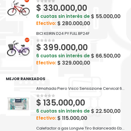
$
330.000,00
0
out of 5
$
55.000,00
6 cuotas sin interés de
$
280.000,00
Efectivo:
BICI KEIRIN D24 PY FULL BP24F
$
399.000,00
0
out of 5
$
66.500,00
6 cuotas sin interés de
$
329.000,00
Efectivo:
MEJOR RANKEADOS
Almohada Piero Visco Sensazione Cervical 60 X 35
$
135.000,00
0
out of 5
$
22.500,00
6 cuotas sin interés de
$
115.000,00
Efectivo:
Calefactor a gas Longvie Tiro Balanceado Eba3s 3000kcal Recta