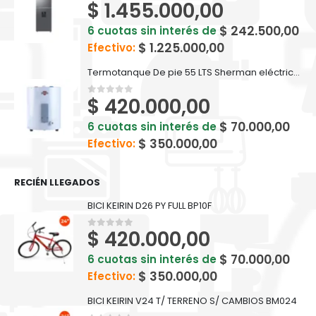
$
1.455.000,00
0
out of 5
$
242.500,00
6 cuotas sin interés de
$
1.225.000,00
Efectivo:
Termotanque De pie 55 LTS Sherman eléctrico - TEPC055ESHK2
$
420.000,00
0
out of 5
$
70.000,00
6 cuotas sin interés de
$
350.000,00
Efectivo:
RECIÉN LLEGADOS
BICI KEIRIN D26 PY FULL BP10F
$
420.000,00
0
out of 5
$
70.000,00
6 cuotas sin interés de
$
350.000,00
Efectivo:
BICI KEIRIN V24 T/ TERRENO S/ CAMBIOS BM024