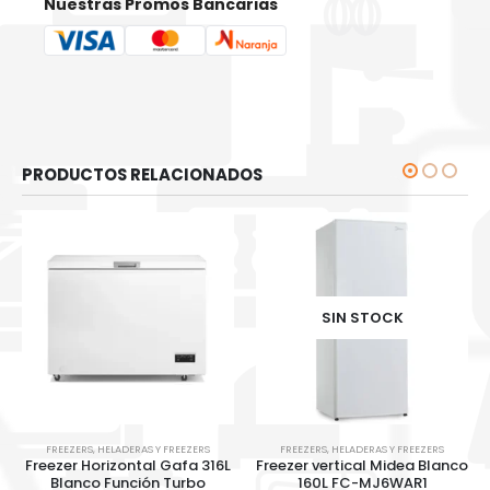
Nuestras Promos Bancarias
PRODUCTOS RELACIONADOS
SIN STOCK
FREEZERS
,
HELADERAS Y FREEZERS
FREEZERS
,
HELADERAS Y FREEZERS
Freezer Horizontal Gafa 316L
Freezer vertical Midea Blanco
Blanco Función Turbo
160L FC-MJ6WAR1