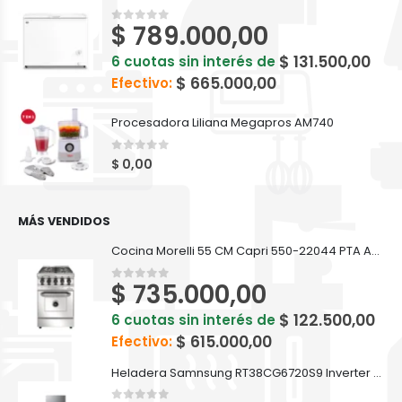
$
789.000,00
0
out of 5
$
131.500,00
6 cuotas sin interés de
$
665.000,00
Efectivo:
Procesadora Liliana Megapros AM740
0
out of 5
$
0,00
MÁS VENDIDOS
Cocina Morelli 55 CM Capri 550-22044 PTA ACERO
$
735.000,00
0
out of 5
$
122.500,00
6 cuotas sin interés de
$
615.000,00
Efectivo:
Heladera Samnsung RT38CG6720S9 Inverter 384 L Inox Dispenser