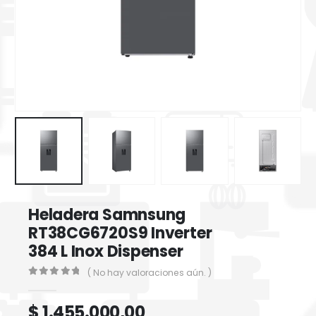
Heladera Samnsung
RT38CG6720S9 Inverter
384 L Inox Dispenser
( No hay valoraciones aún. )
0
out of 5
$
1.455.000,00