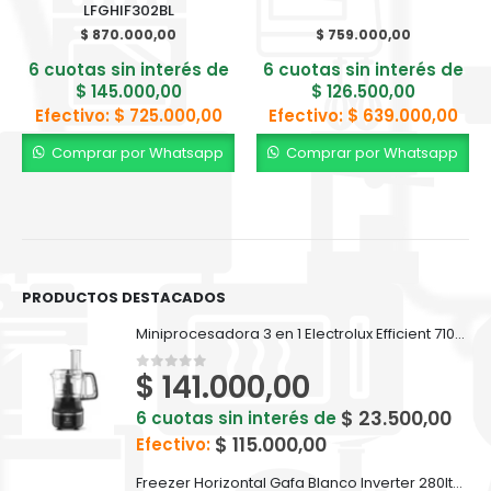
LFGHIF302BL
$
870.000,00
$
759.000,00
6 cuotas sin interés de
6 cuotas sin interés de
$
145.000,00
$
126.500,00
Efectivo:
$
725.000,00
Efectivo:
$
639.000,00
Comprar por Whatsapp
Comprar por Whatsapp
PRODUCTOS DESTACADOS
Miniprocesadora 3 en 1 Electrolux Efficient 710ml EFP500
$
141.000,00
0
out of 5
$
23.500,00
6 cuotas sin interés de
$
115.000,00
Efectivo:
Freezer Horizontal Gafa Blanco Inverter 280lts FGHI300B-L