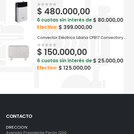
$
480.000,00
0
out of 5
$
80.000,00
6 cuotas sin interés de
$
399.000,00
Efectivo:
Convector Eléctrico Liliana CFB17 Convectory Plus
$
150.000,00
0
out of 5
$
25.000,00
6 cuotas sin interés de
$
125.000,00
Efectivo:
CONTACTO
DIRECCION:
Avenida Presidente Perón 1200.