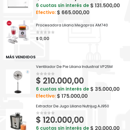
$
131.500,00
6 cuotas sin interés de
$
665.000,00
Efectivo:
Procesadora Liliana Megapros AM740
0
out of 5
$
0,00
MÁS VENDIDOS
Ventilador De Pie Liliana Industrial VP25M
$
210.000,00
0
out of 5
$
35.000,00
6 cuotas sin interés de
$
175.000,00
Efectivo:
Extractor De Jugo Liliana Nutrijug AJ950
$
120.000,00
0
out of 5
$
20.000,00
6 cuotas sin interés de