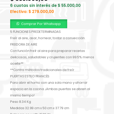
6 cuotas sin interés de
$
55.000,00
Efectivo:
$
279.000,00
Comprar Por Whatsapp
5 FUNCIONES PREDETERMINADAS
Freír al aire, asar, hornear, tostar o convección.
FREIDORA DE AIRE
Con función freír al aire para preparar recetas
deliciosas, saludables y crujientes con 99.5% menos
aceite**
**Contra métodos tradicionales de freír
PUERTAS ESTILO FRANCÉS
Para abrir el horno con una sola mano y ahorrar
espacio en la cocina. ¡Ambas puertas se abren al
mismo tiempo!
Peso 8.34 Kg
Medidas 32.99 cm x 50 cm x 37.79 cm