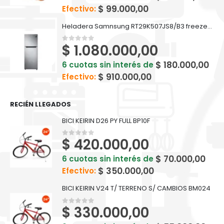
$
99.000,00
Efectivo:
Heladera Samnsung RT29K507JS8/B3 freezer superior Twin Cooling Plus 299 L
$
1.080.000,00
0
out of 5
$
180.000,00
6 cuotas sin interés de
$
910.000,00
Efectivo:
RECIÉN LLEGADOS
BICI KEIRIN D26 PY FULL BP10F
$
420.000,00
0
out of 5
$
70.000,00
6 cuotas sin interés de
$
350.000,00
Efectivo:
BICI KEIRIN V24 T/ TERRENO S/ CAMBIOS BM024
$
330.000,00
0
out of 5