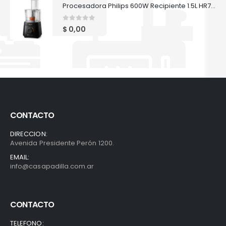
Procesadora Philips 600W Recipiente 1.5L HR7300/90
0
out of 5
$
0,00
CONTACTO
DIRECCION:
Avenida Presidente Perón 1200.
EMAIL:
info@casapadilla.com.ar
CONTACTO
TELEFONO: