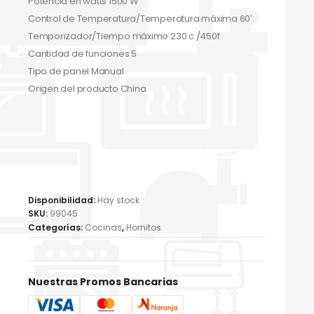
Potencia en watts 1500 W
Control de Temperatura/Temperatura máxima 60′
Temporizador/Tiempo máximo 230 c /450f
Cantidad de funciones 5
Tipo de panel Manual
Origen del producto China
Disponibilidad:
Hay stock
SKU:
99045
Categorías:
Cocinas
,
Hornitos
Nuestras Promos Bancarias