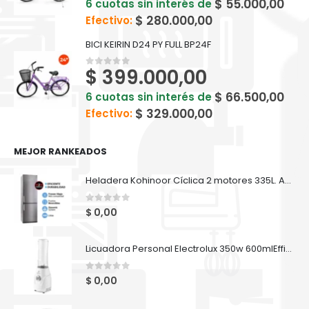
$
55.000,00
6 cuotas sin interés de
$
280.000,00
Efectivo:
BICI KEIRIN D24 PY FULL BP24F
$
399.000,00
0
out of 5
$
66.500,00
6 cuotas sin interés de
$
329.000,00
Efectivo:
MEJOR RANKEADOS
Heladera Kohinoor Cíclica 2 motores 335L. Acero KGA-4094-7
0
out of 5
$
0,00
Licuadora Personal Electrolux 350w 600mlEfficient SBA10
0
out of 5
$
0,00