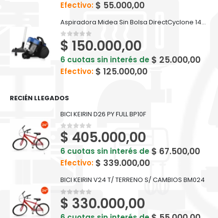
$
55.000,00
Efectivo:
Aspiradora Midea Sin Bolsa DirectCyclone 1400W VS-S214TAR4
$
150.000,00
0
out of 5
$
25.000,00
6 cuotas sin interés de
$
125.000,00
Efectivo:
RECIÉN LLEGADOS
BICI KEIRIN D26 PY FULL BP10F
$
405.000,00
0
out of 5
$
67.500,00
6 cuotas sin interés de
$
339.000,00
Efectivo:
BICI KEIRIN V24 T/ TERRENO S/ CAMBIOS BM024
$
330.000,00
0
out of 5
$
55.000,00
6 cuotas sin interés de