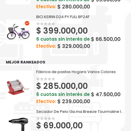
$
280.000,00
Efectivo:
BICI KEIRIN D24 PY FULL BP24F
$
399.000,00
0
out of 5
$
66.500,00
6 cuotas sin interés de
$
329.000,00
Efectivo:
MEJOR RANKEADOS
Fábrica de pastas Hogaris Varios Colores
$
285.000,00
0
out of 5
$
47.500,00
6 cuotas sin interés de
$
239.000,00
Efectivo:
Secador De Pelo Ga.ma Breeze Tourmaline Ion Negro - 2100 Watts
$
69.000,00
0
out of 5