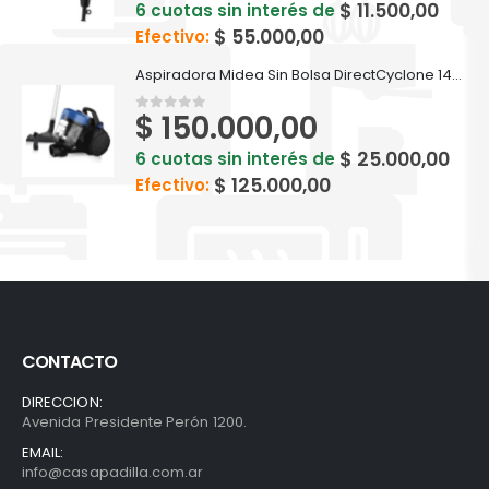
$
11.500,00
6 cuotas sin interés de
$
55.000,00
Efectivo:
Aspiradora Midea Sin Bolsa DirectCyclone 1400W VS-S214TAR4
$
150.000,00
0
out of 5
$
25.000,00
6 cuotas sin interés de
$
125.000,00
Efectivo:
CONTACTO
DIRECCION:
Avenida Presidente Perón 1200.
EMAIL:
info@casapadilla.com.ar