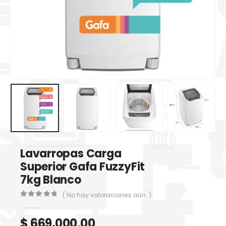
Lavarropas Carga
Superior Gafa FuzzyFit
7kg Blanco
( No hay valoraciones aún. )
0
out of 5
$
669.000,00