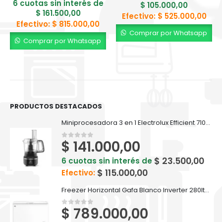
6 cuotas sin interés de
$
105.000,00
$
161.500,00
Efectivo:
$
525.000,00
Efectivo:
$
815.000,00
Comprar por Whatsapp
Comprar por Whatsapp
PRODUCTOS DESTACADOS
Miniprocesadora 3 en 1 Electrolux Efficient 710ml EFP500
$
141.000,00
0
out of 5
$
23.500,00
6 cuotas sin interés de
$
115.000,00
Efectivo:
Freezer Horizontal Gafa Blanco Inverter 280lts FGHI300B-L
$
789.000,00
0
out of 5