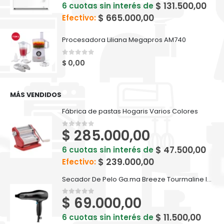
$
131.500,00
6 cuotas sin interés de
$
665.000,00
Efectivo:
Procesadora Liliana Megapros AM740
0
out of 5
$
0,00
MÁS VENDIDOS
Fábrica de pastas Hogaris Varios Colores
$
285.000,00
0
out of 5
$
47.500,00
6 cuotas sin interés de
$
239.000,00
Efectivo:
Secador De Pelo Ga.ma Breeze Tourmaline Ion Negro - 2100 Watts
$
69.000,00
0
out of 5
$
11.500,00
6 cuotas sin interés de