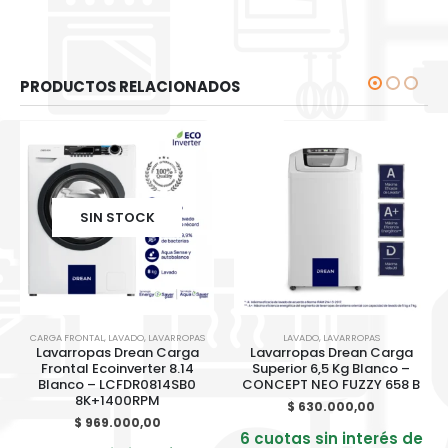
PRODUCTOS RELACIONADOS
SIN STOCK
CARGA FRONTAL
,
LAVADO
,
LAVARROPAS
LAVADO
,
LAVARROPAS
Lavarropas Drean Carga
Lavarropas Drean Carga
Frontal Ecoinverter 8.14
Superior 6,5 Kg Blanco –
Blanco – LCFDR0814SB0
CONCEPT NEO FUZZY 658 B
8K+1400RPM
$
630.000,00
$
969.000,00
6 cuotas sin interés de