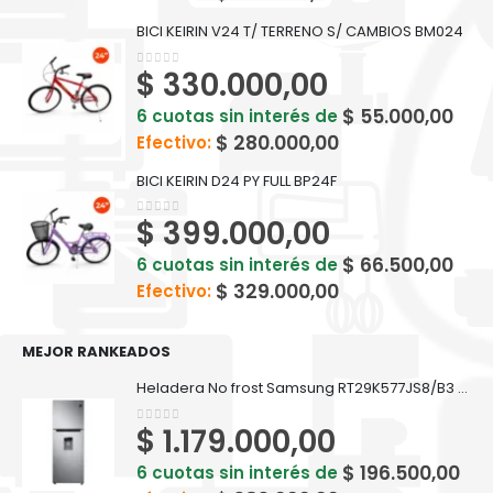
BICI KEIRIN V24 T/ TERRENO S/ CAMBIOS BM024
$
330.000,00
0
out of 5
$
55.000,00
6 cuotas sin interés de
$
280.000,00
Efectivo:
BICI KEIRIN D24 PY FULL BP24F
$
399.000,00
0
out of 5
$
66.500,00
6 cuotas sin interés de
$
329.000,00
Efectivo:
MEJOR RANKEADOS
Heladera No frost Samsung RT29K577JS8/B3 silver inox 299 L
$
1.179.000,00
0
out of 5
$
196.500,00
6 cuotas sin interés de