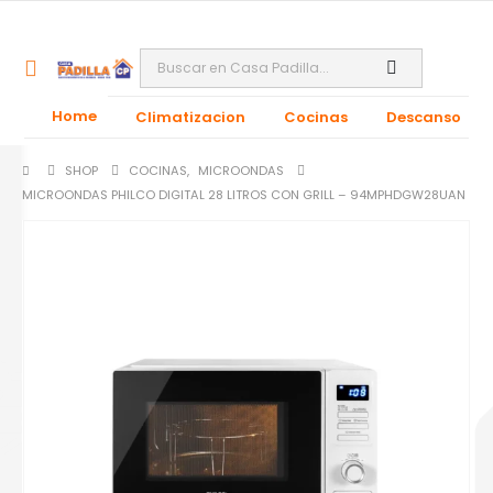
Home
Climatizacion
Cocinas
Descanso
SHOP
COCINAS
,
MICROONDAS
MICROONDAS PHILCO DIGITAL 28 LITROS CON GRILL – 94MPHDGW28UAN