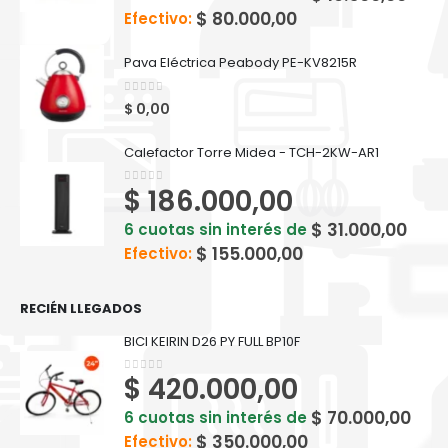
$
80.000,00
Efectivo:
Pava Eléctrica Peabody PE-KV8215R
0
out of 5
$
0,00
Calefactor Torre Midea - TCH-2KW-AR1
$
186.000,00
0
out of 5
$
31.000,00
6 cuotas sin interés de
$
155.000,00
Efectivo:
RECIÉN LLEGADOS
BICI KEIRIN D26 PY FULL BP10F
$
420.000,00
0
out of 5
$
70.000,00
6 cuotas sin interés de
$
350.000,00
Efectivo: