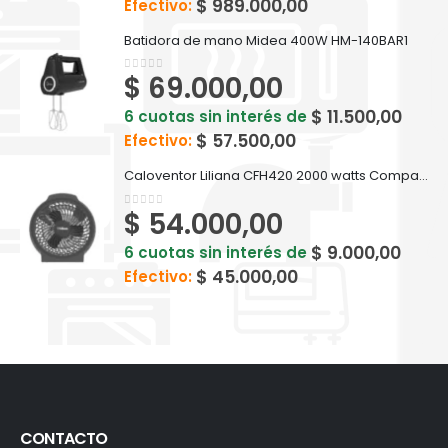
$
989.000,00
Efectivo:
Batidora de mano Midea 400W HM-140BAR1
$
69.000,00
0
out of 5
$
11.500,00
6 cuotas sin interés de
$
57.500,00
Efectivo:
Caloventor Liliana CFH420 2000 watts Compactsun
$
54.000,00
0
out of 5
$
9.000,00
6 cuotas sin interés de
$
45.000,00
Efectivo:
CONTACTO