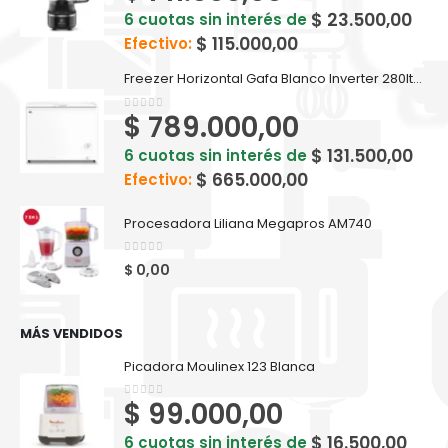
$
23.500,00
6 cuotas sin interés de
$
115.000,00
Efectivo:
Freezer Horizontal Gafa Blanco Inverter 280lts FGHI300B-L
$
789.000,00
0
out of 5
$
131.500,00
6 cuotas sin interés de
$
665.000,00
Efectivo:
Procesadora Liliana Megapros AM740
0
out of 5
$
0,00
MÁS VENDIDOS
Picadora Moulinex 123 Blanca
$
99.000,00
0
out of 5
$
16.500,00
6 cuotas sin interés de