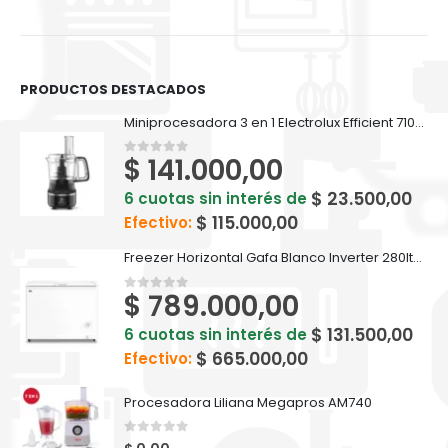
PRODUCTOS DESTACADOS
Miniprocesadora 3 en 1 Electrolux Efficient 710ml EFP500
$
141.000,00
0
out of 5
$
23.500,00
6 cuotas sin interés de
$
115.000,00
Efectivo:
Freezer Horizontal Gafa Blanco Inverter 280lts FGHI300B-L
$
789.000,00
0
out of 5
$
131.500,00
6 cuotas sin interés de
$
665.000,00
Efectivo:
Procesadora Liliana Megapros AM740
0
out of 5