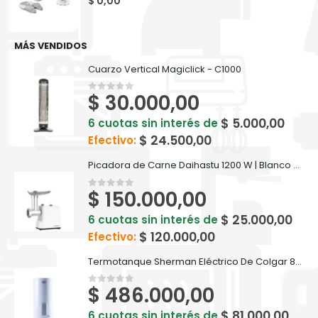
$
0,00
MÁS VENDIDOS
Cuarzo Vertical Magiclick - C1000
$
30.000,00
0
out of 5
$
5.000,00
6 cuotas sin interés de
$
24.500,00
Efectivo:
Picadora de Carne Daihastu 1200 W | Blanco - D-PI1200
$
150.000,00
0
out of 5
$
25.000,00
6 cuotas sin interés de
$
120.000,00
Efectivo:
Termotanque Sherman Eléctrico De Colgar 85 Litros - TECC085ESHK2
$
486.000,00
0
out of 5
$
81.000,00
6 cuotas sin interés de