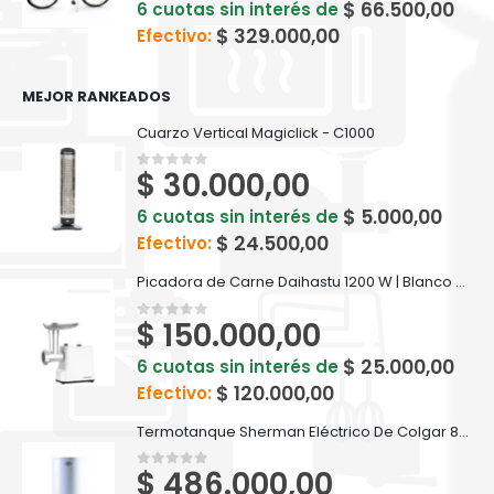
$
66.500,00
6 cuotas sin interés de
$
329.000,00
Efectivo:
MEJOR RANKEADOS
Cuarzo Vertical Magiclick - C1000
$
30.000,00
0
out of 5
$
5.000,00
6 cuotas sin interés de
$
24.500,00
Efectivo:
Picadora de Carne Daihastu 1200 W | Blanco - D-PI1200
$
150.000,00
0
out of 5
$
25.000,00
6 cuotas sin interés de
$
120.000,00
Efectivo:
Termotanque Sherman Eléctrico De Colgar 85 Litros - TECC085ESHK2
$
486.000,00
0
out of 5