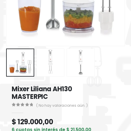
Mixer Liliana AH130
MASTERPIC
( No hay valoraciones aún. )
0
out of 5
$
129.000,00
6 cuotas sin interés de
$
21.500,00