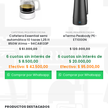
CAFETERAS
,
PEQUEÑOS COCINA
PAVAS
,
PEQUEÑOS COCINA
Cafetera Essential semi
eTermo Peabody PE-
automática 10 tazas 1,25 lt
ET1000N
850W Atma – 94CA8133P
$
51.000,00
$
120.000,00
6 cuotas sin interés de
6 cuotas sin interés de
$
8.500,00
$
20.000,00
Efectivo:
$
42.500,00
Efectivo:
$
95.000,00
Comprar por Whatsapp
Comprar por Whatsapp
PRODUCTOS DESTACADOS