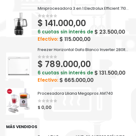
Miniprocesadora 3 en 1 Electrolux Efficient 710ml EFP500
$
141.000,00
0
out of 5
$
23.500,00
6 cuotas sin interés de
$
115.000,00
Efectivo:
Freezer Horizontal Gafa Blanco Inverter 280lts FGHI300B-L
$
789.000,00
0
out of 5
$
131.500,00
6 cuotas sin interés de
$
665.000,00
Efectivo:
Procesadora Liliana Megapros AM740
0
out of 5
$
0,00
MÁS VENDIDOS