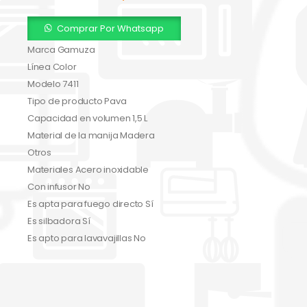
Comprar Por Whatsapp
Marca Gamuza
Línea Color
Modelo 7411
Tipo de producto Pava
Capacidad en volumen 1,5 L
Material de la manija Madera
Otros
Materiales Acero inoxidable
Con infusor No
Es apta para fuego directo Sí
Es silbadora Sí
Es apto para lavavajillas No