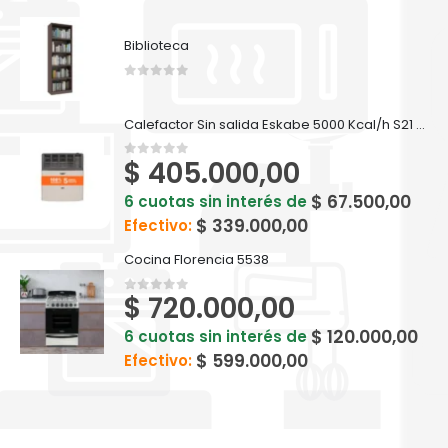
Biblioteca
0
out of 5
Calefactor Sin salida Eskabe 5000 Kcal/h S21 S/S5.0 - MX5 P
$
405.000,00
0
out of 5
$
67.500,00
6 cuotas sin interés de
$
339.000,00
Efectivo:
Cocina Florencia 5538
$
720.000,00
0
out of 5
$
120.000,00
6 cuotas sin interés de
$
599.000,00
Efectivo: