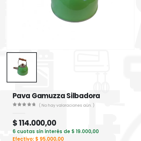
Pava Gamuzza Silbadora
( No hay valoraciones aún. )
0
out of 5
$
114.000,00
6 cuotas sin interés de
$
19.000,00
Efectivo:
$
95.000,00