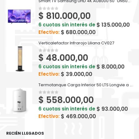
Smart TV Samsung UHD 4K AU8000 50" UN50U8000FFXZX
$
810.000,00
0
out of 5
$
135.000,00
6 cuotas sin interés de
$
680.000,00
Efectivo:
Verticalefactor Infrarojo Liliana CV027
$
48.000,00
0
out of 5
$
8.000,00
6 cuotas sin interés de
$
39.000,00
Efectivo:
Termotanque Carga Inferior 50 LTS Longvie a gas - T3050CF
$
558.000,00
0
out of 5
$
93.000,00
6 cuotas sin interés de
$
469.000,00
Efectivo:
RECIÉN LLEGADOS