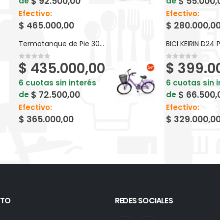
$
92.500,00
$
55.000,
de
de
Efectivo:
Efectivo:
$
465.000,00
$
280.000,0
Termotanque de Pie 30 LTS Señorial Zafiro Multigas - Alta Recuperación
$
435.000,00
$
399.0
0
out of 5
0
out of 5
6 cuotas sin interés
6 cuotas sin 
$
72.500,00
$
66.500,
de
de
Efectivo:
Efectivo:
$
365.000,00
$
329.000,0
TO
REDES SOCIALES
: