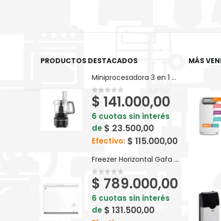
PRODUCTOS DESTACADOS
MÁS VEN
Miniprocesadora 3 en 1 Electrolux Efficient 710ml EFP500
$
141.000,00
0
out of 5
6 cuotas sin interés
$
23.500,00
de
$
115.000,00
Efectivo:
Freezer Horizontal Gafa Blanco Inverter 280lts FGHI300B-L
$
789.000,00
0
out of 5
6 cuotas sin interés
$
131.500,00
de