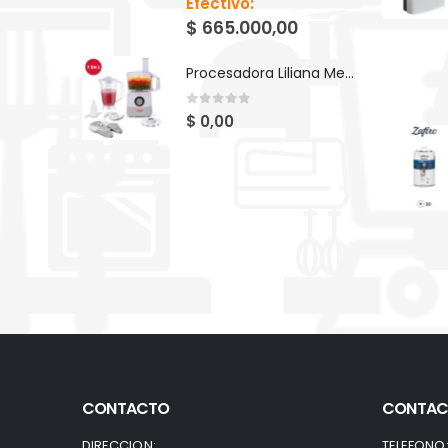
Efectivo:
$
665.000,00
Procesadora Liliana Megapros AM740
0
out of 5
$
0,00
CONTACTO
CONTAC
DIRECCION:
TELEFONO