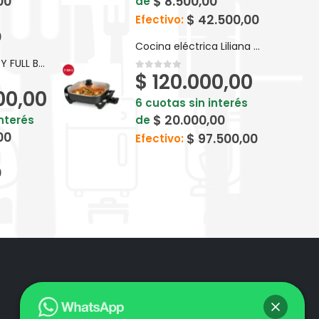
00
$
8.500,00
de
$
42.500,00
Efectivo:
0
Cocina eléctrica Liliana FullCook 7 en 1 - AAK910
BICI KEIRIN D24 PY FULL BP24F
$
120.000,00
0
out of 5
00,00
6 cuotas sin interés
$
20.000,00
interés
de
00
$
97.500,00
Efectivo:
0