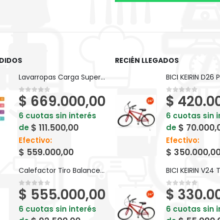
DIDOS
RECIÉN LLEGADOS
Lavarropas Carga Superior Gafa FuzzyFit 7kg Blanco
$
669.000,00
$
420.0
0
out of 5
0
out of 5
6 cuotas sin interés
6 cuotas sin 
$
111.500,00
$
70.000,
de
de
Efectivo:
Efectivo:
$
559.000,00
$
350.000,0
Calefactor Tiro Balanceado Longvie EBA3 TB3.0 3000kcal Premium
$
555.000,00
$
330.0
0
out of 5
0
out of 5
6 cuotas sin interés
6 cuotas sin 