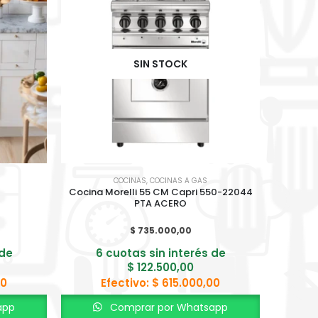
SIN STOCK
COCINAS
,
COCINAS A GAS
Cocina Morelli 55 CM Capri 550-22044
Horno El
PTA ACERO
$
735.000,00
 de
6 cuotas sin interés de
6 cuota
$
122.500,00
00
Efectivo:
$
615.000,00
app
Comprar por Whatsapp