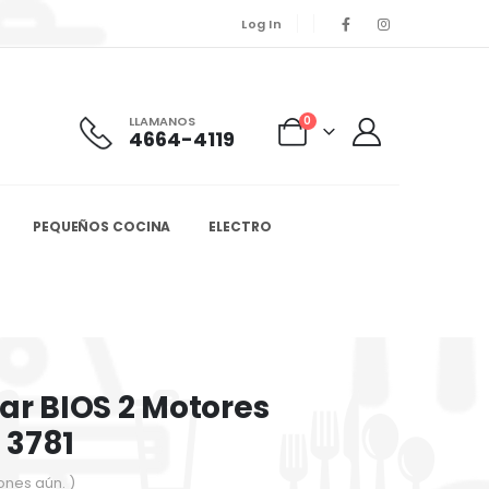
Log In
LLAMANOS
0
4664-4119
PEQUEÑOS COCINA
ELECTRO
ar BIOS 2 Motores
 3781
ones aún. )