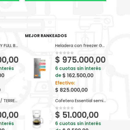
MEJOR RANKEADOS
BICI KEIRIN D26 PY FULL BP10F
Heladera con freezer Gafa HGF388AFP Plata 374lts
00,00
$
975.000,00
0
out of 5
interés
6 cuotas sin interés
00
$
162.500,00
de
Efectivo:
0
$
825.000,00
BICI KEIRIN V24 T/ TERRENO S/ CAMBIOS BM024
Cafetera Essential semi automática 10 tazas 1,25 lt 850W Atma - 94CA8133P
00,00
$
51.000,00
0
out of 5
interés
6 cuotas sin interés