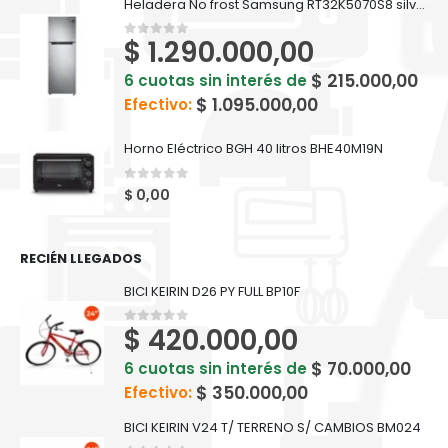
Heladera No frost Samsung RT32K5070S8 silver inox 321 L
$
1.290.000,00
0
out of 5
$
215.000,00
6 cuotas sin interés de
$
1.095.000,00
Efectivo:
Horno Eléctrico BGH 40 litros BHE40M19N
0
out of 5
$
0,00
RECIÉN LLEGADOS
BICI KEIRIN D26 PY FULL BP10F
$
420.000,00
0
out of 5
$
70.000,00
6 cuotas sin interés de
$
350.000,00
Efectivo:
BICI KEIRIN V24 T/ TERRENO S/ CAMBIOS BM024