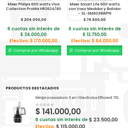
Mixer Philips 600 watts Viva
Mixer Smart Life 600 watts
Collection ProMix HR2624/80
con Vaso Medidor y Batidor
– SL-SM6038WPN
$
204.000,00
$
76.500,00
6 cuotas sin interés de
6 cuotas sin interés de
$
34.000,00
$
12.750,00
Efectivo:
$
170.000,00
Efectivo:
$
64.000,00
Comprar por Whatsapp
Comprar por Whatsapp
PRODUCTOS DESTACADOS
Miniprocesadora 3 en 1 Electrolux Efficient 710ml EFP500
$
141.000,00
0
out of 5
$
23.500,00
6 cuotas sin interés de
$
115.000,00
Efectivo: