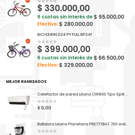
$
330.000,00
0
out of 5
$
55.000,00
6 cuotas sin interés de
$
280.000,00
Efectivo:
BICI KEIRIN D24 PY FULL BP24F
$
399.000,00
0
out of 5
$
66.500,00
6 cuotas sin interés de
$
329.000,00
Efectivo:
MEJOR RANKEADOS
Calefactor de pared Liliana CW800 Tipo Split Con Turbina Confortroom
0
out of 5
$
0,00
Batidora Liliana Planetaria PRETTYBAT 700 watts - AB909