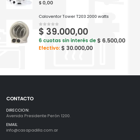
0
out of 5
$
0,00
Caloventor Tower T203 2000 watts
$
39.000,00
0
out of 5
$
6.500,00
6 cuotas sin interés de
$
30.000,00
Efectivo:
CONTACTO
DIRECCION:
Avenida Presidente Perón 1200.
EMAIL:
info@casapadilla.com.ar