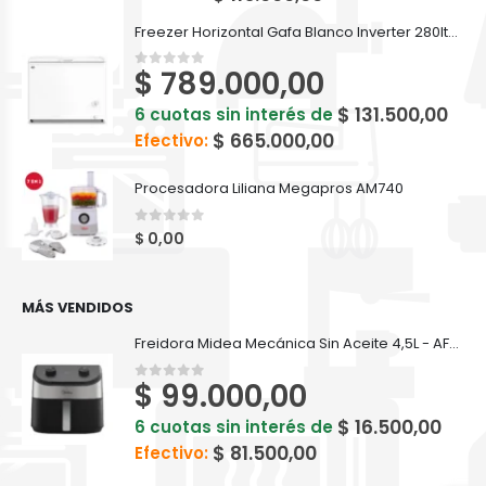
Freezer Horizontal Gafa Blanco Inverter 280lts FGHI300B-L
$
789.000,00
0
out of 5
$
131.500,00
6 cuotas sin interés de
$
665.000,00
Efectivo:
Procesadora Liliana Megapros AM740
0
out of 5
$
0,00
MÁS VENDIDOS
Freidora Midea Mecánica Sin Aceite 4,5L - AF-MW45BAR1
$
99.000,00
0
out of 5
$
16.500,00
6 cuotas sin interés de
$
81.500,00
Efectivo: