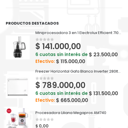
PRODUCTOS DESTACADOS
Miniprocesadora 3 en 1 Electrolux Efficient 710ml EFP500
$
141.000,00
0
out of 5
$
23.500,00
6 cuotas sin interés de
$
115.000,00
Efectivo:
Freezer Horizontal Gafa Blanco Inverter 280lts FGHI300B-L
$
789.000,00
0
out of 5
$
131.500,00
6 cuotas sin interés de
$
665.000,00
Efectivo:
Procesadora Liliana Megapros AM740
0
out of 5
$
0,00