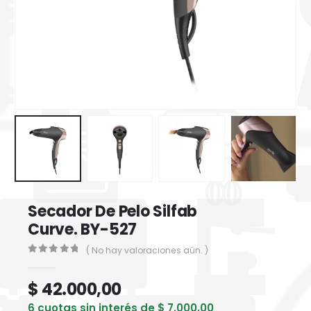
Secador De Pelo Silfab
Curve. BY-527
( No hay valoraciones aún. )
0
out of 5
$
42.000,00
6 cuotas sin interés de
$
7.000,00