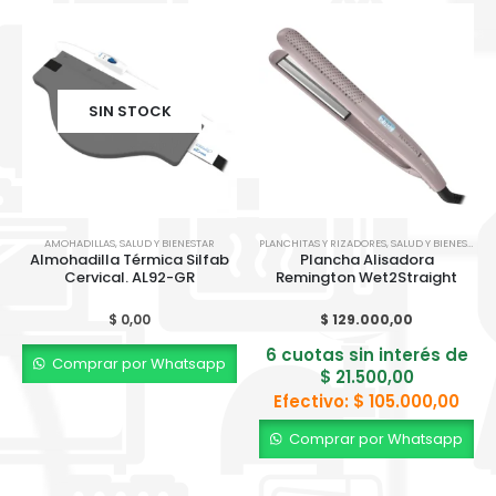
SIN STOCK
AMOHADILLAS
,
SALUD Y BIENESTAR
PLANCHITAS Y RIZADORES
,
SALUD Y BIENESTAR
Almohadilla Térmica Silfab
Plancha Alisadora
Cervical. AL92-GR
Remington Wet2Straight
$
0,00
$
129.000,00
6 cuotas sin interés de
Comprar por Whatsapp
$
21.500,00
Efectivo:
$
105.000,00
Comprar por Whatsapp