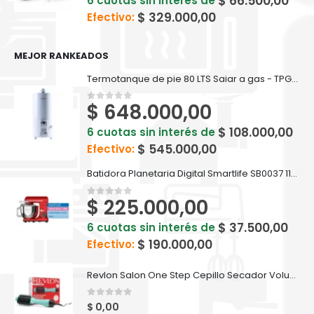
$
66.500,00
6 cuotas sin interés de
$
329.000,00
Efectivo:
MEJOR RANKEADOS
Termotanque de pie 80 LTS Saiar a gas - TPG080MSA
$
648.000,00
0
out of 5
$
108.000,00
6 cuotas sin interés de
$
545.000,00
Efectivo:
Batidora Planetaria Digital Smartlife SB0037 1100W Roja
$
225.000,00
0
out of 5
$
37.500,00
6 cuotas sin interés de
$
190.000,00
Efectivo:
Revlon Salon One Step Cepillo Secador Voluminizador Pelo Color Verde Azulado
0
out of 5
$
0,00