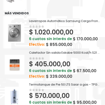
MÁS VENDIDOS
Lavarropas Automático Samsung Carga Frontal 7 Kg Inverter Silver WW70A7
$
1.020.000,00
0
out of 5
$
170.000,00
6 cuotas sin interés de
$
855.000,00
Efectivo:
Calefactor Sin salida Eskabe 5000 Kcal/h S21 S/S5.0 - MX5 P
$
405.000,00
0
out of 5
$
67.500,00
6 cuotas sin interés de
$
339.000,00
Efectivo:
Termotanque de Pie 50 LTS Saiar a gas - TPG050MSA
$
570.000,00
0
out of 5
$
95.000,00
6 cuotas sin interés de