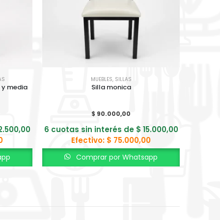
AS
MUEBLES
,
SILLAS
a y media
Silla monica
$
90.000,00
2.500,00
6 cuotas sin interés de
$
15.000,00
0
Efectivo:
$
75.000,00
app
Comprar por Whatsapp