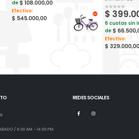
$
108.000,00
de
Efectivo:
$
399.0
0
out of 5
$
545.000,00
6 cuotas sin 
$
66.500,
de
Efectivo:
$
329.000,0
TO
REDES SOCIALES
:
19
ABADO / 9:30 AM - 14:00 PM