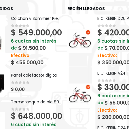
DIDOS
RECIÉN LLEGADOS
Colchón y Sommier Piero Foam Goma Espuma 190 x 80 cm
$
549.000,00
$
420.0
0
out of 5
0
out of 5
6 cuotas sin interés
6 cuotas sin 
$
91.500,00
$
70.000,
de
de
Efectivo:
Efectivo:
$
455.000,00
$
350.000,0
Panel calefactor digital de vidrio Atma 1500W 91ATVC1521P
$
330.0
0
out of 5
0
out of 5
$
0,00
6 cuotas sin 
Termotanque de pie 80 LTS Saiar a gas - TPG080MSA
$
55.000,
de
Efectivo:
$
648.000,00
0
out of 5
$
280.000,0
6 cuotas sin interés