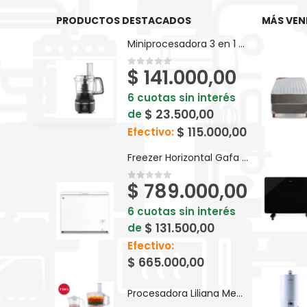
PRODUCTOS DESTACADOS
MÁS VEN
Miniprocesadora 3 en 1 Electrolux Efficient 710ml EFP500
$
141.000,00
0
out of 5
6 cuotas sin interés
$
23.500,00
de
$
115.000,00
Efectivo:
Freezer Horizontal Gafa Blanco Inverter 280lts FGHI300B-L
$
789.000,00
0
out of 5
6 cuotas sin interés
$
131.500,00
de
Efectivo:
$
665.000,00
Procesadora Liliana Megapros AM740