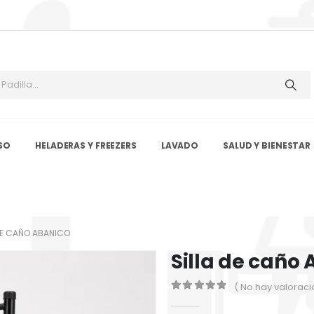
SO
HELADERAS Y FREEZERS
LAVADO
SALUD Y BIENESTAR
DE CAÑO ABANICO
Silla de caño
( No hay valoraci
0
out of 5