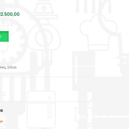
12.500,00
p
les
,
Sillas
as