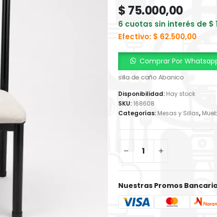
$
75.000,00
6 cuotas sin interés de
$
Efectivo:
$
62.500,00
Comprar Por Whatsap
silla de caño Abanico
Disponibilidad:
Hay stock
SKU:
168608
Categorías:
Mesas y Sillas
,
Mueb
Nuestras Promos Bancari