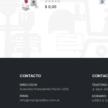
0
out of 5
$
0,00
CONTACTO
CONTAC
DIRECCION:
TELEFONO
Avenida Presidente Perón 1200.
4-664-41
EMAIL:
HORARIO:
info@casapadilla.com.ar
LUNES A S