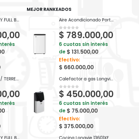
MEJOR RANKEADOS
BICI KEIRIN D26 PY FULL BP10F
Aire Acondicionado Portatil Surrey 551PXQ12N81F Frio/Calor 3010
00,00
$
789.000,00
0
out of 5
interés
6 cuotas sin interés
00
$
131.500,00
de
Efectivo:
0
$
660.000,00
BICI KEIRIN V24 T/ TERRENO S/ CAMBIOS BM024
Calefactor a gas Longvie EBA2 TB2.0 Premium 2000 Kcal/h Tiro Balanceado
00,00
$
450.000,00
0
out of 5
interés
6 cuotas sin interés
00
$
75.000,00
de
Efectivo:
0
$
375.000,00
BICI KEIRIN D24 PY FULL BP24F
Cocina Longvie 13601XF