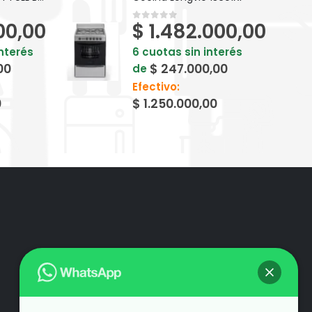
00,00
$
1.482.000,00
0
out of 5
interés
6 cuotas sin interés
00
$
247.000,00
de
Efectivo:
0
$
1.250.000,00