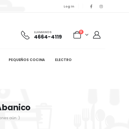
Log In
LLAMANOS
0
4664-4119
PEQUEÑOS COCINA
ELECTRO
 Abanico
ones aún. )