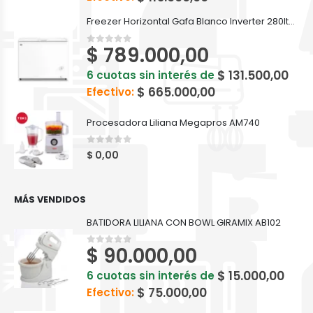
Freezer Horizontal Gafa Blanco Inverter 280lts FGHI300B-L
$
789.000,00
0
out of 5
$
131.500,00
6 cuotas sin interés de
$
665.000,00
Efectivo:
Procesadora Liliana Megapros AM740
0
out of 5
$
0,00
MÁS VENDIDOS
BATIDORA LILIANA CON BOWL GIRAMIX AB102
$
90.000,00
0
out of 5
$
15.000,00
6 cuotas sin interés de
$
75.000,00
Efectivo: