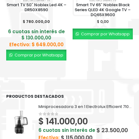
ELECTRO
,
SMART TV
ELECTRO
,
SMART TV
Smart TV 50″ Noblex Led 4K –
Smart TV 65″ Noblex Black
DR50X8590
Series QLED 4K Google TV –
DQ65X9600
$
780.000,00
$
0,00
6 cuotas sin interés de
Comprar por Whatsapp
$
130.000,00
Efectivo:
$
649.000,00
Comprar por Whatsapp
PRODUCTOS DESTACADOS
Miniprocesadora 3 en 1 Electrolux Efficient 710ml EFP500
$
141.000,00
0
out of 5
$
23.500,00
6 cuotas sin interés de
$
115.000,00
Efectivo: