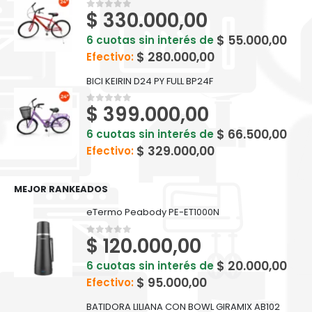
$
330.000,00
0
out of 5
$
55.000,00
6 cuotas sin interés de
$
280.000,00
Efectivo:
BICI KEIRIN D24 PY FULL BP24F
$
399.000,00
0
out of 5
$
66.500,00
6 cuotas sin interés de
$
329.000,00
Efectivo:
MEJOR RANKEADOS
eTermo Peabody PE-ET1000N
$
120.000,00
0
out of 5
$
20.000,00
6 cuotas sin interés de
$
95.000,00
Efectivo:
BATIDORA LILIANA CON BOWL GIRAMIX AB102