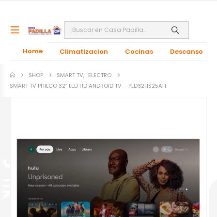
Home
Climatizacion
Cocinas
Descanso
SHOP
SMART TV
,
ELECTRO
SMART TV PHILCO 32″ LED HD ANDROID TV – PLD32HS25AH