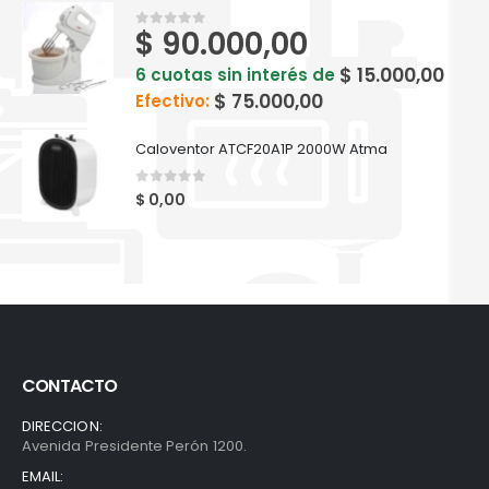
$
90.000,00
0
out of 5
$
15.000,00
6 cuotas sin interés de
$
75.000,00
Efectivo:
Caloventor ATCF20A1P 2000W Atma
0
out of 5
$
0,00
CONTACTO
DIRECCION:
Avenida Presidente Perón 1200.
EMAIL: