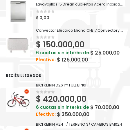
Lavavajillas 15 Drean cubiertos Acero Inoxidable - DISH 15.2 DTX
0
out of 5
$
0,00
Convector Eléctrico Liliana CFB17 Convectory Plus
$
150.000,00
0
out of 5
$
25.000,00
6 cuotas sin interés de
$
125.000,00
Efectivo:
RECIÉN LLEGADOS
BICI KEIRIN D26 PY FULL BP10F
$
420.000,00
0
out of 5
$
70.000,00
6 cuotas sin interés de
$
350.000,00
Efectivo:
BICI KEIRIN V24 T/ TERRENO S/ CAMBIOS BM024