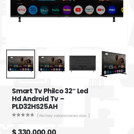
Smart Tv Philco 32″ Led
Hd Android Tv –
PLD32HS25AH
( No hay valoraciones aún. )
0
out of 5
$
330.000,00