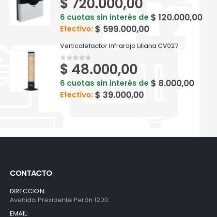
$
720.000,00
$
120.000,00
6 cuotas sin interés de
$
599.000,00
Efectivo:
Verticalefactor Infrarojo Liliana CV027
$
48.000,00
0
out of 5
$
8.000,00
6 cuotas sin interés de
$
39.000,00
Efectivo:
CONTACTO
DIRECCION:
Avenida Presidente Perón 1200.
EMAIL: