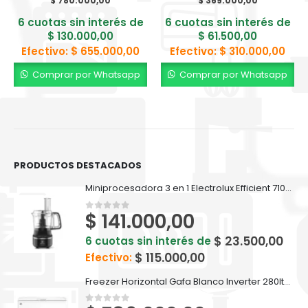
$
780.000,00
$
369.000,00
6 cuotas sin interés de
6 cuotas sin interés de
$
130.000,00
$
61.500,00
Efectivo:
$
655.000,00
Efectivo:
$
310.000,00
Comprar por Whatsapp
Comprar por Whatsapp
PRODUCTOS DESTACADOS
Miniprocesadora 3 en 1 Electrolux Efficient 710ml EFP500
$
141.000,00
0
out of 5
$
23.500,00
6 cuotas sin interés de
$
115.000,00
Efectivo:
Freezer Horizontal Gafa Blanco Inverter 280lts FGHI300B-L