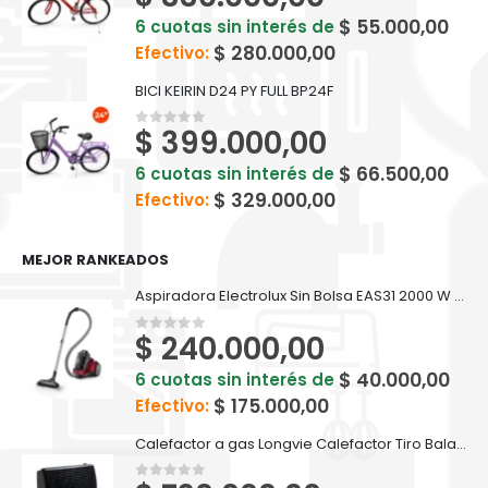
$
55.000,00
6 cuotas sin interés de
$
280.000,00
Efectivo:
BICI KEIRIN D24 PY FULL BP24F
$
399.000,00
0
out of 5
$
66.500,00
6 cuotas sin interés de
$
329.000,00
Efectivo:
MEJOR RANKEADOS
Aspiradora Electrolux Sin Bolsa EAS31 2000 W Filtro HEPA
$
240.000,00
0
out of 5
$
40.000,00
6 cuotas sin interés de
$
175.000,00
Efectivo:
Calefactor a gas Longvie Calefactor Tiro Balanceado Eba5u 5000kcal Premium
0
out of 5