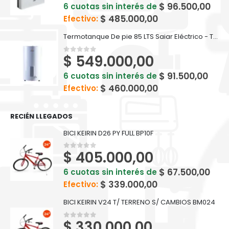
$
96.500,00
6 cuotas sin interés de
$
485.000,00
Efectivo:
Termotanque De pie 85 LTS Saiar Eléctrico - TEPC085ESARIK2
$
549.000,00
0
out of 5
$
91.500,00
6 cuotas sin interés de
$
460.000,00
Efectivo:
RECIÉN LLEGADOS
BICI KEIRIN D26 PY FULL BP10F
$
405.000,00
0
out of 5
$
67.500,00
6 cuotas sin interés de
$
339.000,00
Efectivo:
BICI KEIRIN V24 T/ TERRENO S/ CAMBIOS BM024
$
330.000,00
0
out of 5