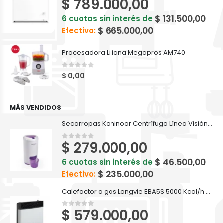
$
789.000,00
0
out of 5
$
131.500,00
6 cuotas sin interés de
$
665.000,00
Efectivo:
Procesadora Liliana Megapros AM740
0
out of 5
$
0,00
MÁS VENDIDOS
Secarropas Kohinoor Centrífugo Línea Visión 5,5Kg. C-755/2
$
279.000,00
0
out of 5
$
46.500,00
6 cuotas sin interés de
$
235.000,00
Efectivo:
Calefactor a gas Longvie EBA5S 5000 Kcal/h Tiro Balanceado
$
579.000,00
0
out of 5