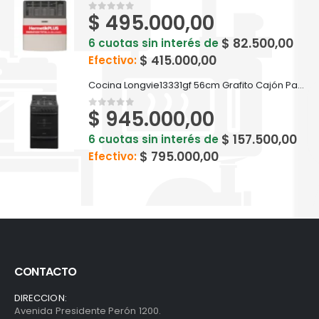
$
495.000,00
0
out of 5
$
82.500,00
6 cuotas sin interés de
$
415.000,00
Efectivo:
Cocina Longvie13331gf 56cm Grafito Cajón Parrilla
$
945.000,00
0
out of 5
$
157.500,00
6 cuotas sin interés de
$
795.000,00
Efectivo:
CONTACTO
DIRECCION:
Avenida Presidente Perón 1200.