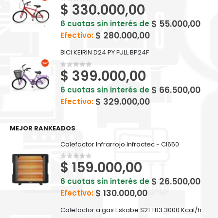
$
330.000,00
0
out of 5
$
55.000,00
6 cuotas sin interés de
$
280.000,00
Efectivo:
BICI KEIRIN D24 PY FULL BP24F
$
399.000,00
0
out of 5
$
66.500,00
6 cuotas sin interés de
$
329.000,00
Efectivo:
MEJOR RANKEADOS
Calefactor Infrarrojo Infractec - CI650
$
159.000,00
0
out of 5
$
26.500,00
6 cuotas sin interés de
$
130.000,00
Efectivo:
Calefactor a gas Eskabe S21 TB3 3000 Kcal/h Tiro Balanceado