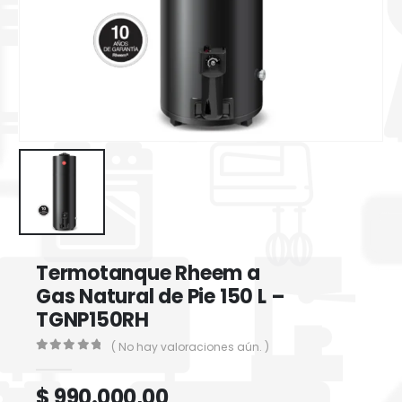
Termotanque Rheem a
Gas Natural de Pie 150 L –
TGNP150RH
( No hay valoraciones aún. )
0
out of 5
$
990.000,00