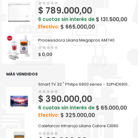
$
789.000,00
0
out of 5
$
131.500,00
6 cuotas sin interés de
$
665.000,00
Efectivo:
Procesadora Liliana Megapros AM740
0
out of 5
$
0,00
MÁS VENDIDOS
Smart TV 32 " Philips 6900 series - 32PHD6910/77
$
390.000,00
0
out of 5
$
65.000,00
6 cuotas sin interés de
$
325.000,00
Efectivo:
Calefarcor Infrarojo Liliana Calore CI080