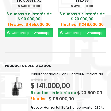
TECC055ESAK2
TESZ-65
$
540.000,00
$
420.000,00
6 cuotas sin interés de
6 cuotas sin interés de
$
90.000,00
$
70.000,00
Efectivo:
$
455.000,00
Efectivo:
$
349.000,00
Comprar por Whatsapp
Comprar por Whatsapp
PRODUCTOS DESTACADOS
Miniprocesadora 3 en 1 Electrolux Efficient 710ml EFP500
$
141.000,00
0
out of 5
$
23.500,00
6 cuotas sin interés de
$
115.000,00
Efectivo:
Freezer Horizontal Gafa Blanco Inverter 280lts FGHI300B-L