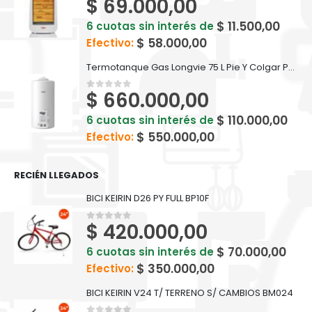
$
69.000,00
0
out of 5
$
11.500,00
6 cuotas sin interés de
$
58.000,00
Efectivo:
Termotanque Gas Longvie 75 L Pie Y Colgar Poliuretano T5075d Color Blanco
$
660.000,00
0
out of 5
$
110.000,00
6 cuotas sin interés de
$
550.000,00
Efectivo:
RECIÉN LLEGADOS
BICI KEIRIN D26 PY FULL BP10F
$
420.000,00
0
out of 5
$
70.000,00
6 cuotas sin interés de
$
350.000,00
Efectivo:
BICI KEIRIN V24 T/ TERRENO S/ CAMBIOS BM024