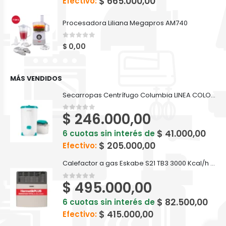
$
665.000,00
Efectivo:
Procesadora Liliana Megapros AM740
0
out of 5
$
0,00
MÁS VENDIDOS
Secarropas Centrífugo Columbia LINEA COLORS 5,5 kg de capacidad
$
246.000,00
0
out of 5
$
41.000,00
6 cuotas sin interés de
$
205.000,00
Efectivo:
Calefactor a gas Eskabe S21 TB3 3000 Kcal/h Tiro Balanceado
$
495.000,00
0
out of 5
$
82.500,00
6 cuotas sin interés de
$
415.000,00
Efectivo: