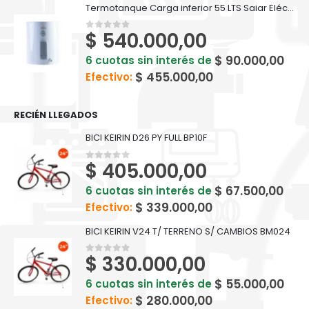
Termotanque Carga inferior 55 LTS Saiar Eléctrico - TECC055ESAK2
$
540.000,00
0
out of 5
$
90.000,00
6 cuotas sin interés de
$
455.000,00
Efectivo:
RECIÉN LLEGADOS
BICI KEIRIN D26 PY FULL BP10F
$
405.000,00
0
out of 5
$
67.500,00
6 cuotas sin interés de
$
339.000,00
Efectivo:
BICI KEIRIN V24 T/ TERRENO S/ CAMBIOS BM024
$
330.000,00
0
out of 5
$
55.000,00
6 cuotas sin interés de
$
280.000,00
Efectivo: