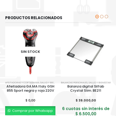
PRODUCTOS RELACIONADOS
SIN STOCK
AFEITADORAS Y CORTABARBA
,
SALUD Y BIENESTAR
BALANZAS PERSONALES
,
SALUD Y BIENESTAR
Afeitadora GA.MA Italy GSH
Balanza digital Silfab
855 Sport negra y roja 220V
Crystal Slim. BE211
$
0,00
$
39.000,00
6 cuotas sin interés de
Comprar por Whatsapp
$
6.500,00