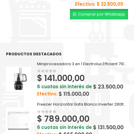
Efectivo:
$
32.500,00
Comprar por Whatsapp
PRODUCTOS DESTACADOS
Miniprocesadora 3 en 1 Electrolux Efficient 710ml EFP500
$
141.000,00
0
out of 5
$
23.500,00
6 cuotas sin interés de
$
115.000,00
Efectivo:
Freezer Horizontal Gafa Blanco Inverter 280lts FGHI300B-L
$
789.000,00
0
out of 5
$
131.500,00
6 cuotas sin interés de