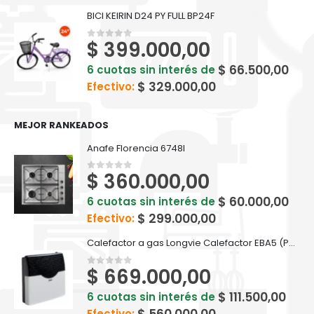
BICI KEIRIN D24 PY FULL BP24F
$
399.000,00
0
out of 5
$
66.500,00
6 cuotas sin interés de
$
329.000,00
Efectivo:
MEJOR RANKEADOS
Anafe Florencia 6748I
$
360.000,00
0
out of 5
$
60.000,00
6 cuotas sin interés de
$
299.000,00
Efectivo:
Calefactor a gas Longvie Calefactor EBA5 (PRM) TB5.0 5000kcal
$
669.000,00
0
out of 5
$
111.500,00
6 cuotas sin interés de
Efectivo: