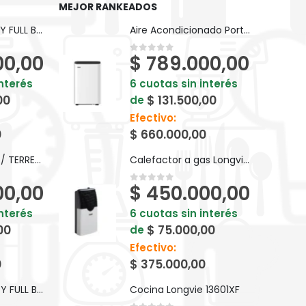
MEJOR RANKEADOS
BICI KEIRIN D26 PY FULL BP10F
Aire Acondicionado Portatil Surrey 551PXQ12N81F Frio/Calor 3010
00,00
$
789.000,00
0
out of 5
interés
6 cuotas sin interés
00
$
131.500,00
de
Efectivo:
0
$
660.000,00
BICI KEIRIN V24 T/ TERRENO S/ CAMBIOS BM024
Calefactor a gas Longvie EBA2 TB2.0 Premium 2000 Kcal/h Tiro Balanceado
00,00
$
450.000,00
0
out of 5
interés
6 cuotas sin interés
00
$
75.000,00
de
Efectivo:
0
$
375.000,00
BICI KEIRIN D24 PY FULL BP24F
Cocina Longvie 13601XF