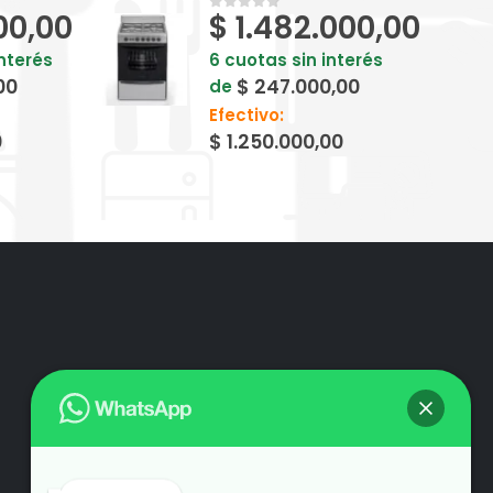
00,00
$
1.482.000,00
0
out of 5
interés
6 cuotas sin interés
00
$
247.000,00
de
Efectivo:
0
$
1.250.000,00