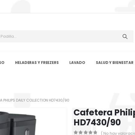
SO
HELADERAS Y FREEZERS
LAVADO
SALUD Y BIENESTAR
A PHILIPS DAILY COLLECTION HD7430/90
Cafetera Phili
HD7430/90
( No hay valoraci