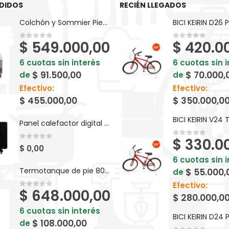
DIDOS
RECIÉN LLEGADOS
Colchón y Sommier Piero Foam Goma Espuma 190 x 80 cm
$
549.000,00
$
420.0
0
out of 5
0
out of 5
6 cuotas sin interés
6 cuotas sin 
$
91.500,00
$
70.000,
de
de
Efectivo:
Efectivo:
$
455.000,00
$
350.000,0
Panel calefactor digital de vidrio Atma 1500W 91ATVC1521P
$
330.0
0
out of 5
0
out of 5
$
0,00
6 cuotas sin 
Termotanque de pie 80 LTS Saiar a gas - TPG080MSA
$
55.000,
de
Efectivo:
$
648.000,00
0
out of 5
$
280.000,0
6 cuotas sin interés
$
108.000,00
de