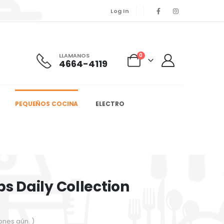
Log In
LLAMANOS
0
4664-4119
PEQUEÑOS COCINA
ELECTRO
ps Daily Collection
ones aún. )