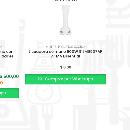
NA
MIXERS
,
PEQUEÑOS COCINA
omo con
Licuadora de mano 600W 91LM8507AP
Mixe
cidades
ATMA Essential
$
0,00
6.500,00
6 cuota
Comprar por Whatsapp
00
app