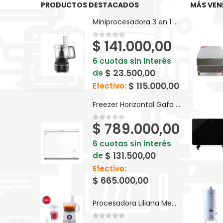
PRODUCTOS DESTACADOS
MÁS VEN
Miniprocesadora 3 en 1 Electrolux Efficient 710ml EFP500
$
141.000,00
0
out of 5
6 cuotas sin interés
$
23.500,00
de
$
115.000,00
Efectivo:
Freezer Horizontal Gafa Blanco Inverter 280lts FGHI300B-L
$
789.000,00
0
out of 5
6 cuotas sin interés
$
131.500,00
de
Efectivo:
$
665.000,00
Procesadora Liliana Megapros AM740