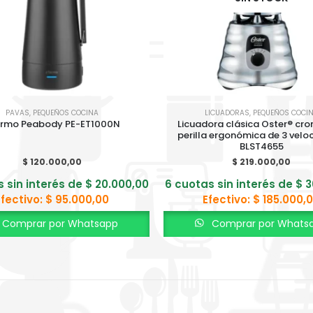
PAVAS
,
PEQUEÑOS COCINA
LICUADORAS
,
PEQUEÑOS COCI
rmo Peabody PE-ET1000N
Licuadora clásica Oster® cr
perilla ergonómica de 3 velo
BLST4655
$
120.000,00
$
219.000,00
s sin interés de
$
20.000,00
6 cuotas sin interés de
$
3
Efectivo:
$
95.000,00
Efectivo:
$
185.000,
Comprar por Whatsapp
Comprar por Whats