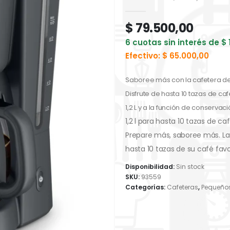
0
out of 5
$
79.500,00
6 cuotas sin interés de
$
Efectivo:
$
65.000,00
Saboree más con la cafetera de g
Disfrute de hasta 10 tazas de c
1,2 L y a la función de conserva
1,2 l para hasta 10 tazas de ca
Prepare más, saboree más. La ja
hasta 10 tazas de su café favo
Disponibilidad:
Sin stock
SKU:
93559
Categorías:
Cafeteras
,
Pequeño