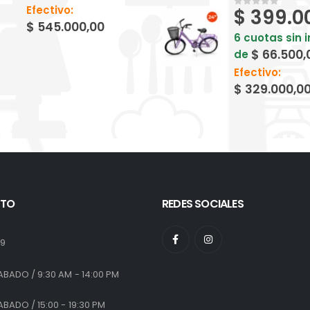
Efectivo:
$
399.0
0
out of 5
$
545.000,00
6 cuotas sin 
$
66.500,
de
Efectivo:
$
329.000,0
TO
REDES SOCIALES
:
19
ABADO / 9:30 AM - 14:00 PM
ABADO / 15:00 - 19:30 PM