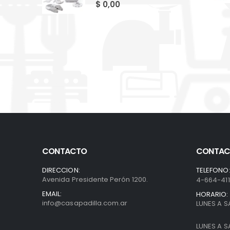
0
out of 5
$
0,00
CONTACTO
CONTAC
DIRECCION:
TELEFONO
Avenida Presidente Perón 1200.
4-664-41
EMAIL:
HORARIO:
info@casapadilla.com.ar
LUNES A S
LUNES A S