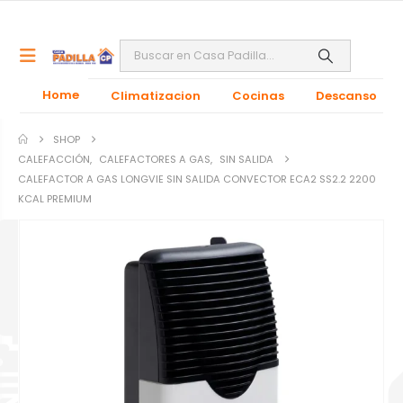
Home
Climatizacion
Cocinas
Descanso
SHOP
CALEFACCIÓN
,
CALEFACTORES A GAS
,
SIN SALIDA
CALEFACTOR A GAS LONGVIE SIN SALIDA CONVECTOR ECA2 SS2.2 2200
KCAL PREMIUM