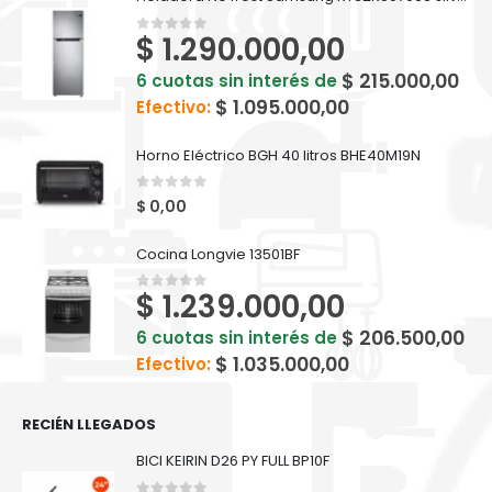
$
1.290.000,00
0
out of 5
$
215.000,00
6 cuotas sin interés de
$
1.095.000,00
Efectivo:
Horno Eléctrico BGH 40 litros BHE40M19N
0
out of 5
$
0,00
Cocina Longvie 13501BF
$
1.239.000,00
0
out of 5
$
206.500,00
6 cuotas sin interés de
$
1.035.000,00
Efectivo:
RECIÉN LLEGADOS
BICI KEIRIN D26 PY FULL BP10F