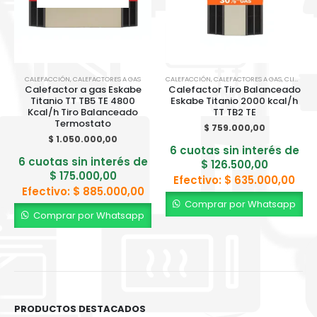
CALEFACCIÓN
,
CALEFACTORES A GAS
CALEFACCIÓN
,
CALEFACTORES A GAS
,
CLIMATIZACION
Calefactor a gas Eskabe
Calefactor Tiro Balanceado
Titanio TT TB5 TE 4800
Eskabe Titanio 2000 kcal/h
Kcal/h Tiro Balanceado
TT TB2 TE
Termostato
$
759.000,00
$
1.050.000,00
6 cuotas sin interés de
6 cuotas sin interés de
$
126.500,00
$
175.000,00
Efectivo:
$
635.000,00
Efectivo:
$
885.000,00
Comprar por Whatsapp
Comprar por Whatsapp
PRODUCTOS DESTACADOS