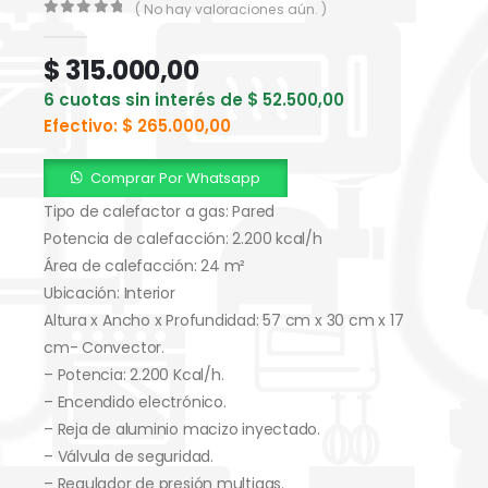
( No hay valoraciones aún. )
0
out of 5
$
315.000,00
6 cuotas sin interés de
$
52.500,00
Efectivo:
$
265.000,00
Comprar Por Whatsapp
Tipo de calefactor a gas: Pared
Potencia de calefacción: 2.200 kcal/h
Área de calefacción: 24 m²
Ubicación: Interior
Altura x Ancho x Profundidad: 57 cm x 30 cm x 17
cm- Convector.
– Potencia: 2.200 Kcal/h.
– Encendido electrónico.
– Reja de aluminio macizo inyectado.
– Válvula de seguridad.
– Regulador de presión multigas.