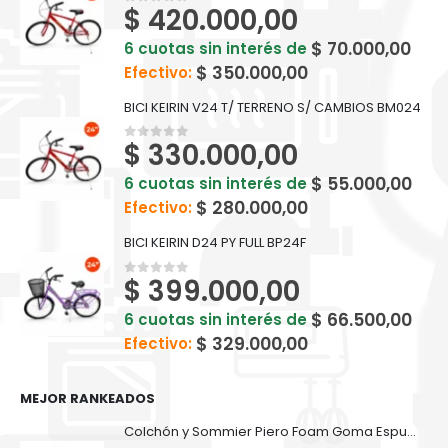
$
420.000,00
0
out of 5
$
70.000,00
6 cuotas sin interés de
$
350.000,00
Efectivo:
BICI KEIRIN V24 T/ TERRENO S/ CAMBIOS BM024
$
330.000,00
0
out of 5
$
55.000,00
6 cuotas sin interés de
$
280.000,00
Efectivo:
BICI KEIRIN D24 PY FULL BP24F
$
399.000,00
0
out of 5
$
66.500,00
6 cuotas sin interés de
$
329.000,00
Efectivo:
MEJOR RANKEADOS
Colchón y Sommier Piero Foam Goma Espuma 190 x 80 cm