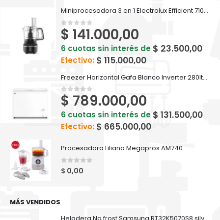
Miniprocesadora 3 en 1 Electrolux Efficient 710ml EFP500
$
141.000,00
0
out of 5
$
23.500,00
6 cuotas sin interés de
$
115.000,00
Efectivo:
Freezer Horizontal Gafa Blanco Inverter 280lts FGHI300B-L
$
789.000,00
0
out of 5
$
131.500,00
6 cuotas sin interés de
$
665.000,00
Efectivo:
Procesadora Liliana Megapros AM740
0
out of 5
$
0,00
MÁS VENDIDOS
Heladera No frost Samsung RT32K5070S8 silver inox 321 L