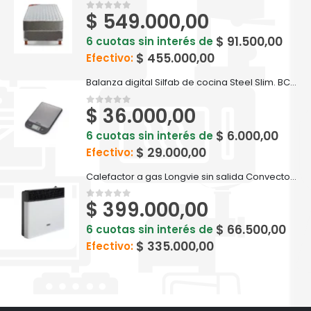
$
549.000,00
0
out of 5
$
91.500,00
6 cuotas sin interés de
$
455.000,00
Efectivo:
Balanza digital Silfab de cocina Steel Slim. BC305
$
36.000,00
0
out of 5
$
6.000,00
6 cuotas sin interés de
$
29.000,00
Efectivo:
Calefactor a gas Longvie sin salida Convector Eca5s 5200 Kcal Recta
$
399.000,00
0
out of 5
$
66.500,00
6 cuotas sin interés de
$
335.000,00
Efectivo: