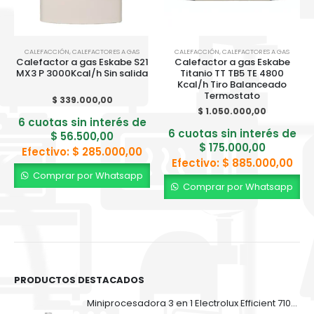
CALEFACCIÓN
,
CALEFACTORES A GAS
CALEFACCIÓN
,
CALEFACTORES A GAS
Calefactor a gas Eskabe S21
Calefactor a gas Eskabe
MX3 P 3000Kcal/h Sin salida
Titanio TT TB5 TE 4800
Kcal/h Tiro Balanceado
Termostato
$
339.000,00
$
1.050.000,00
6 cuotas sin interés de
6 cuotas sin interés de
$
56.500,00
$
175.000,00
Efectivo:
$
285.000,00
Efectivo:
$
885.000,00
Comprar por Whatsapp
Comprar por Whatsapp
PRODUCTOS DESTACADOS
Miniprocesadora 3 en 1 Electrolux Efficient 710ml EFP500