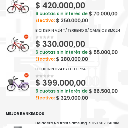
$
420.000,00
0
out of 5
$
70.000,00
6 cuotas sin interés de
$
350.000,00
Efectivo:
BICI KEIRIN V24 T/ TERRENO S/ CAMBIOS BM024
$
330.000,00
0
out of 5
$
55.000,00
6 cuotas sin interés de
$
280.000,00
Efectivo:
BICI KEIRIN D24 PY FULL BP24F
$
399.000,00
0
out of 5
$
66.500,00
6 cuotas sin interés de
$
329.000,00
Efectivo:
MEJOR RANKEADOS
Heladera No frost Samsung RT32K5070S8 silver inox 321 L