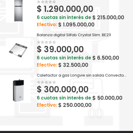
$
1.290.000,00
0
out of 5
$
215.000,00
6 cuotas sin interés de
$
1.095.000,00
Efectivo:
Balanza digital Silfab Crystal Slim. BE211
$
39.000,00
0
out of 5
$
6.500,00
6 cuotas sin interés de
$
32.500,00
Efectivo:
Calefactor a gas Longvie sin salida Convector Eca2s 2200 Kcal Recta
$
300.000,00
0
out of 5
$
50.000,00
6 cuotas sin interés de
$
250.000,00
Efectivo: