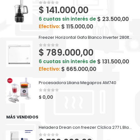
$
141.000,00
0
out of 5
$
23.500,00
6 cuotas sin interés de
$
115.000,00
Efectivo:
Freezer Horizontal Gafa Blanco Inverter 280lts FGHI300B-L
$
789.000,00
0
out of 5
$
131.500,00
6 cuotas sin interés de
$
665.000,00
Efectivo:
Procesadora Liliana Megapros AM740
0
out of 5
$
0,00
MÁS VENDIDOS
Heladera Drean con freezer Cíclica 277 L Blanca - HDR280F50B
0
out of 5