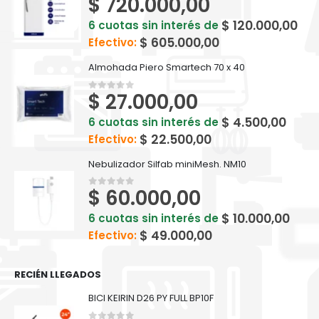
$
720.000,00
$
120.000,00
6 cuotas sin interés de
$
605.000,00
Efectivo:
Almohada Piero Smartech 70 x 40
$
27.000,00
0
out of 5
$
4.500,00
6 cuotas sin interés de
$
22.500,00
Efectivo:
Nebulizador Silfab miniMesh. NM10
$
60.000,00
0
out of 5
$
10.000,00
6 cuotas sin interés de
$
49.000,00
Efectivo:
RECIÉN LLEGADOS
BICI KEIRIN D26 PY FULL BP10F