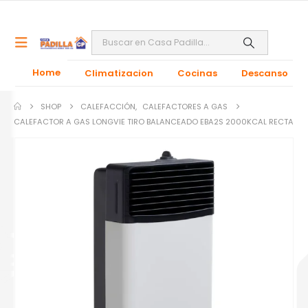
Home
Climatizacion
Cocinas
Descanso
SHOP
CALEFACCIÓN
,
CALEFACTORES A GAS
CALEFACTOR A GAS LONGVIE TIRO BALANCEADO EBA2S 2000KCAL RECTA