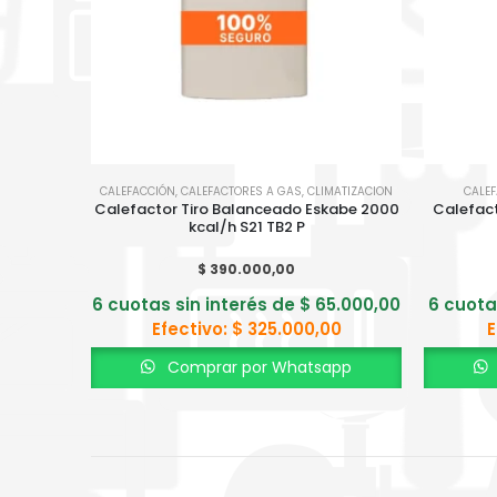
CALEFACCIÓN
,
CALEFACTORES A GAS
,
CLIMATIZACION
CALE
Calefactor Tiro Balanceado Eskabe 2000
Calefac
kcal/h S21 TB2 P
$
390.000,00
6 cuotas sin interés de
$
65.000,00
6 cuota
Efectivo:
$
325.000,00
E
Comprar por Whatsapp