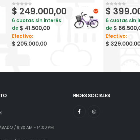
$
249.000,00
$
399.0
0
out of 5
0
out of 5
6 cuotas sin interés
6 cuotas sin 
$
41.500,00
$
66.500,
de
de
Efectivo:
Efectivo:
$
205.000,00
$
329.000,0
TO
REDES SOCIALES
:
19
ABADO / 9:30 AM - 14:00 PM