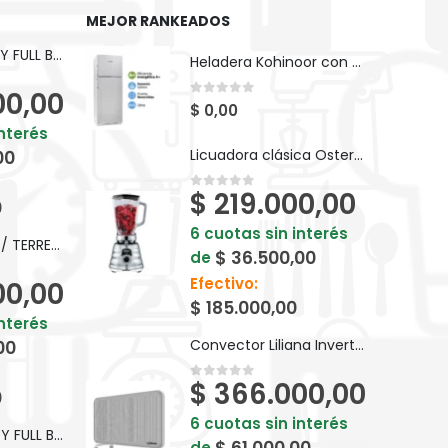
MEJOR RANKEADOS
BICI KEIRIN D26 PY FULL BP10F
Heladera Kohinoor con Freezer Arriba 413 L. Color Blanco KHD43/7
00,00
0
out of 5
$
0,00
interés
Licuadora clásica Oster® cromo con perilla ergonómica de 3 velocidades BLST4655
00
$
219.000,00
0
out of 5
0
6 cuotas sin interés
BICI KEIRIN V24 T/ TERRENO S/ CAMBIOS BM024
$
36.500,00
de
Efectivo:
00,00
$
185.000,00
interés
Convector Liliana Inverter Neoheat - CCCPM25
00
$
366.000,00
0
out of 5
0
6 cuotas sin interés
BICI KEIRIN D24 PY FULL BP24F
de