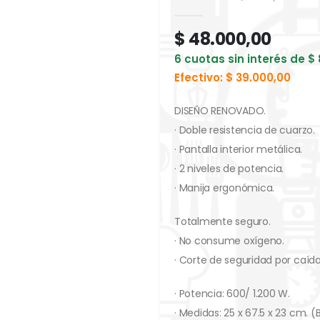
0
out of 5
$
48.000,00
6 cuotas sin interés de
$
Efectivo:
$
39.000,00
DISEÑO RENOVADO.
· Doble resistencia de cuarzo.
· Pantalla interior metálica.
· 2 niveles de potencia.
· Manija ergonómica.
Totalmente seguro.
· No consume oxígeno.
· Corte de seguridad por caída
· Potencia: 600/ 1.200 W.
· Medidas: 25 x 67.5 x 23 cm. (