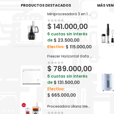
PRODUCTOS DESTACADOS
MÁS VEN
Miniprocesadora 3 en 1 Electrolux Efficient 710ml EFP500
$
141.000,00
0
out of 5
6 cuotas sin interés
$
23.500,00
de
$
115.000,00
Efectivo:
Freezer Horizontal Gafa Blanco Inverter 280lts FGHI300B-L
$
789.000,00
0
out of 5
6 cuotas sin interés
$
131.500,00
de
Efectivo:
$
665.000,00
Procesadora Liliana Megapros AM740