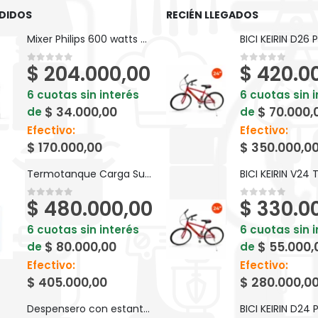
DIDOS
RECIÉN LLEGADOS
Mixer Philips 600 watts Viva Collection ProMix HR2624/80
$
204.000,00
$
420.0
0
out of 5
0
out of 5
6 cuotas sin interés
6 cuotas sin 
$
34.000,00
$
70.000,
de
de
Efectivo:
Efectivo:
$
170.000,00
$
350.000,0
Termotanque Carga Superior 55 LTS Saiar Eléctrico - TEPC055ESARIK2
$
480.000,00
$
330.0
0
out of 5
0
out of 5
6 cuotas sin interés
6 cuotas sin 
$
80.000,00
$
55.000,
de
de
Efectivo:
Efectivo:
$
405.000,00
$
280.000,0
Despensero con estantes Varios colores