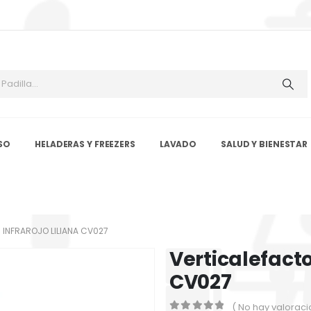
SO
HELADERAS Y FREEZERS
LAVADO
SALUD Y BIENESTAR
 INFRAROJO LILIANA CV027
Verticalefacto
CV027
( No hay valoraci