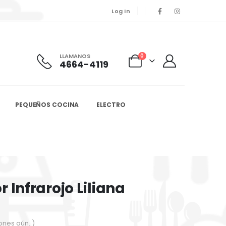
Log In
LLAMANOS
0
4664-4119
PEQUEÑOS COCINA
ELECTRO
r Infrarojo Liliana
ones aún. )