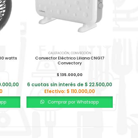
S
CALEFACCIÓN
,
CONVECCIÓN
00 watts
Convector Eléctrico Liliana CNG17
Panel de
Convectory
$
135.000,00
.000,00
6 cuotas sin interés de
$
22.500,00
6 cuota
0
Efectivo:
$
110.000,00
app
Comprar por Whatsapp