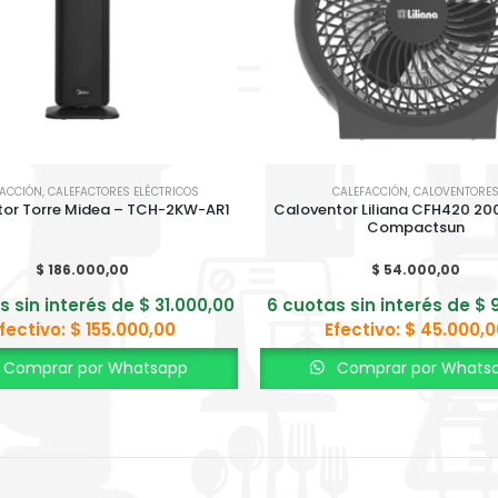
FACCIÓN
,
CALEFACTORES ELÉCTRICOS
CALEFACCIÓN
,
CALOVENTORE
tor Torre Midea – TCH-2KW-AR1
Caloventor Liliana CFH420 20
Compactsun
$
186.000,00
$
54.000,00
s sin interés de
$
31.000,00
6 cuotas sin interés de
$
9
fectivo:
$
155.000,00
Efectivo:
$
45.000,0
Comprar por Whatsapp
Comprar por Whats