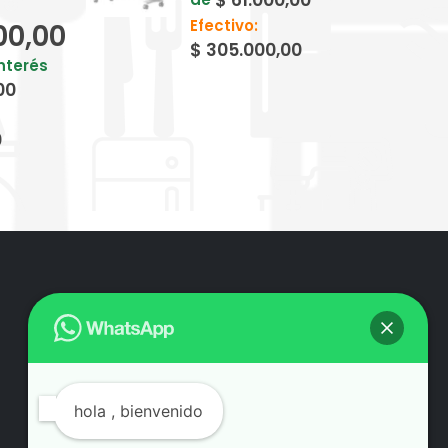
$
61.000,00
Efectivo:
00,00
$
305.000,00
interés
00
0
hola
, bienvenido