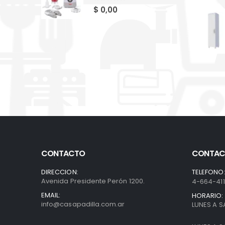
0
out of 5
$
0,00
CONTACTO
CONTAC
DIRECCION:
TELEFONO
Avenida Presidente Perón 1200.
4-664-41
EMAIL:
HORARIO:
info@casapadilla.com.ar
LUNES A S