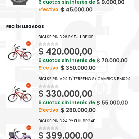
$
9.000,00
6 cuotas sin interés de
$
45.000,00
Efectivo:
RECIÉN LLEGADOS
BICI KEIRIN D26 PY FULL BP10F
$
420.000,00
0
out of 5
$
70.000,00
6 cuotas sin interés de
$
350.000,00
Efectivo:
BICI KEIRIN V24 T/ TERRENO S/ CAMBIOS BM024
$
330.000,00
0
out of 5
$
55.000,00
6 cuotas sin interés de
$
280.000,00
Efectivo:
BICI KEIRIN D24 PY FULL BP24F
$
399.000,00
0
out of 5