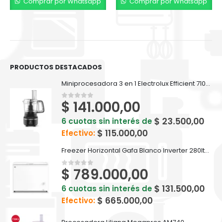
Comprar por Whatsapp
Comprar por Whatsapp
PRODUCTOS DESTACADOS
Miniprocesadora 3 en 1 Electrolux Efficient 710ml EFP500
$
141.000,00
0
out of 5
$
23.500,00
6 cuotas sin interés de
$
115.000,00
Efectivo:
Freezer Horizontal Gafa Blanco Inverter 280lts FGHI300B-L
$
789.000,00
0
out of 5
$
131.500,00
6 cuotas sin interés de
$
665.000,00
Efectivo: