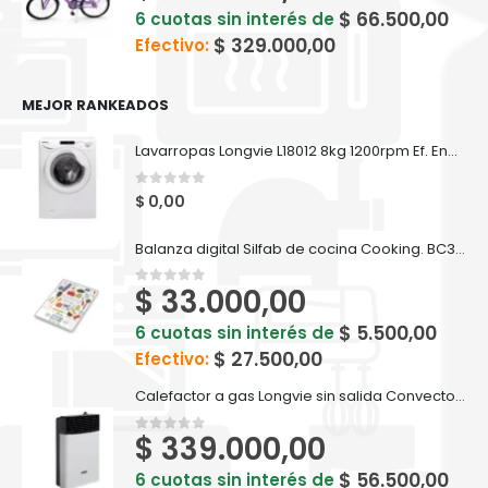
$
66.500,00
6 cuotas sin interés de
$
329.000,00
Efectivo:
MEJOR RANKEADOS
Lavarropas Longvie L18012 8kg 1200rpm Ef. Energética A++
0
out of 5
$
0,00
Balanza digital Silfab de cocina Cooking. BC300
$
33.000,00
0
out of 5
$
5.500,00
6 cuotas sin interés de
$
27.500,00
Efectivo:
Calefactor a gas Longvie sin salida Convector Eca3s 3200 Kcal Recta
$
339.000,00
0
out of 5
$
56.500,00
6 cuotas sin interés de