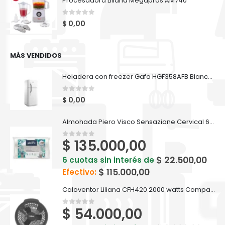
Procesadora Liliana Megapros AM740
0
out of 5
$
0,00
MÁS VENDIDOS
Heladera con freezer Gafa HGF358AFB Blanca 282lts
0
out of 5
$
0,00
Almohada Piero Visco Sensazione Cervical 60 X 35
$
135.000,00
0
out of 5
$
22.500,00
6 cuotas sin interés de
$
115.000,00
Efectivo:
Caloventor Liliana CFH420 2000 watts Compactsun
$
54.000,00
0
out of 5