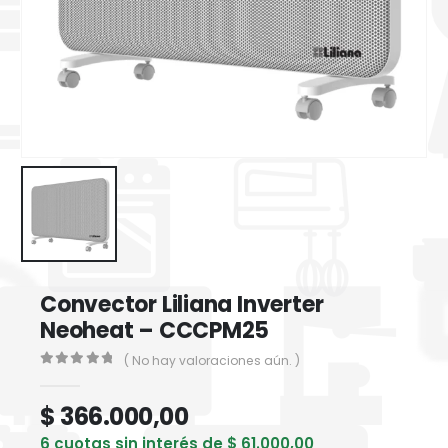
Convector Liliana Inverter
Neoheat – CCCPM25
( No hay valoraciones aún. )
0
out of 5
$
366.000,00
6 cuotas sin interés de
$
61.000,00