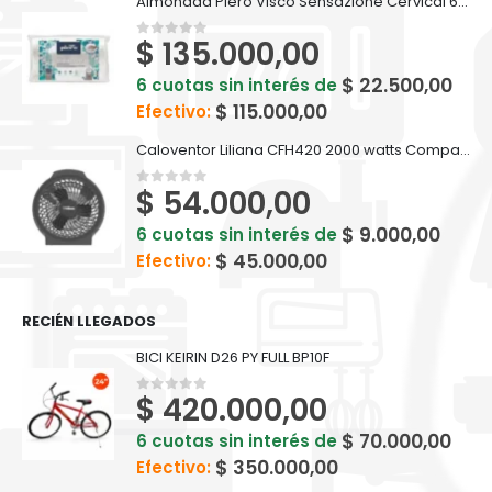
Almohada Piero Visco Sensazione Cervical 60 X 35
$
135.000,00
0
out of 5
$
22.500,00
6 cuotas sin interés de
$
115.000,00
Efectivo:
Caloventor Liliana CFH420 2000 watts Compactsun
$
54.000,00
0
out of 5
$
9.000,00
6 cuotas sin interés de
$
45.000,00
Efectivo:
RECIÉN LLEGADOS
BICI KEIRIN D26 PY FULL BP10F
$
420.000,00
0
out of 5
$
70.000,00
6 cuotas sin interés de
$
350.000,00
Efectivo: