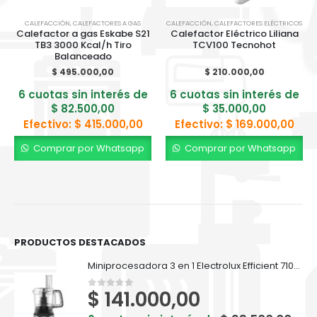
CALEFACCIÓN
,
CALEFACTORES A GAS
CALEFACCIÓN
,
CALEFACTORES ELÉCTRICOS
Calefactor a gas Eskabe S21
Calefactor Eléctrico Liliana
TB3 3000 Kcal/h Tiro
TCV100 Tecnohot
Balanceado
$
495.000,00
$
210.000,00
6 cuotas sin interés de
6 cuotas sin interés de
$
82.500,00
$
35.000,00
Efectivo:
$
415.000,00
Efectivo:
$
169.000,00
Comprar por Whatsapp
Comprar por Whatsapp
PRODUCTOS DESTACADOS
Miniprocesadora 3 en 1 Electrolux Efficient 710ml EFP500
$
141.000,00
0
out of 5