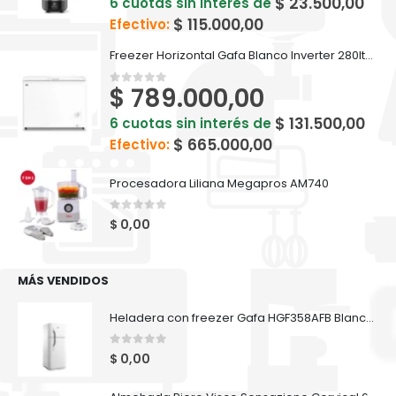
$
23.500,00
6 cuotas sin interés de
$
115.000,00
Efectivo:
Freezer Horizontal Gafa Blanco Inverter 280lts FGHI300B-L
$
789.000,00
0
out of 5
$
131.500,00
6 cuotas sin interés de
$
665.000,00
Efectivo:
Procesadora Liliana Megapros AM740
0
out of 5
$
0,00
MÁS VENDIDOS
Heladera con freezer Gafa HGF358AFB Blanca 282lts
0
out of 5
$
0,00