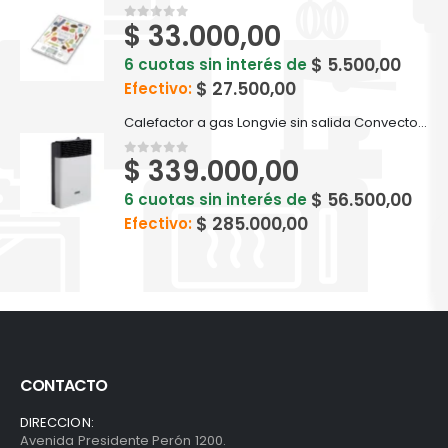
$
33.000,00
0
out of 5
$
5.500,00
6 cuotas sin interés de
$
27.500,00
Efectivo:
Calefactor a gas Longvie sin salida Convector Eca3s 3200 Kcal Recta
$
339.000,00
0
out of 5
$
56.500,00
6 cuotas sin interés de
$
285.000,00
Efectivo:
CONTACTO
DIRECCION:
Avenida Presidente Perón 1200.