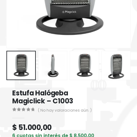
Estufa Halógeba
Magiclick – C1003
( No hay valoraciones aún. )
0
out of 5
$
51.000,00
6 cuotas sin interés de
$
8.500,00