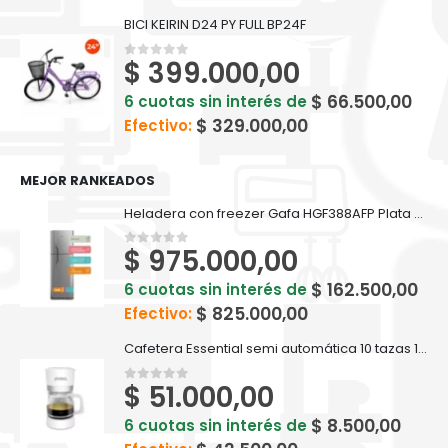
BICI KEIRIN D24 PY FULL BP24F
$
399.000,00
0
out of 5
$
66.500,00
6 cuotas sin interés de
$
329.000,00
Efectivo:
MEJOR RANKEADOS
Heladera con freezer Gafa HGF388AFP Plata 374lts
$
975.000,00
0
out of 5
$
162.500,00
6 cuotas sin interés de
$
825.000,00
Efectivo:
Cafetera Essential semi automática 10 tazas 1,25 lt 850W Atma - 94CA8133P
$
51.000,00
0
out of 5
$
8.500,00
6 cuotas sin interés de