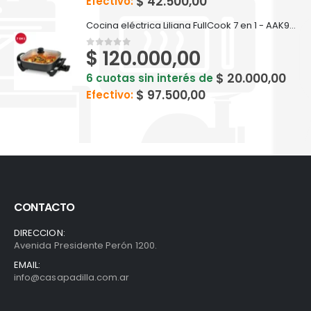
$
42.500,00
Efectivo:
Cocina eléctrica Liliana FullCook 7 en 1 - AAK910
$
120.000,00
0
out of 5
$
20.000,00
6 cuotas sin interés de
$
97.500,00
Efectivo:
CONTACTO
DIRECCION:
Avenida Presidente Perón 1200.
EMAIL:
info@casapadilla.com.ar