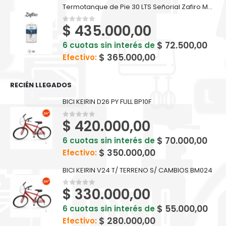
Termotanque de Pie 30 LTS Señorial Zafiro Multigas - Alta Recuperación
$
435.000,00
0
out of 5
$
72.500,00
6 cuotas sin interés de
$
365.000,00
Efectivo:
RECIÉN LLEGADOS
BICI KEIRIN D26 PY FULL BP10F
$
420.000,00
0
out of 5
$
70.000,00
6 cuotas sin interés de
$
350.000,00
Efectivo:
BICI KEIRIN V24 T/ TERRENO S/ CAMBIOS BM024
$
330.000,00
0
out of 5
$
55.000,00
6 cuotas sin interés de
$
280.000,00
Efectivo: