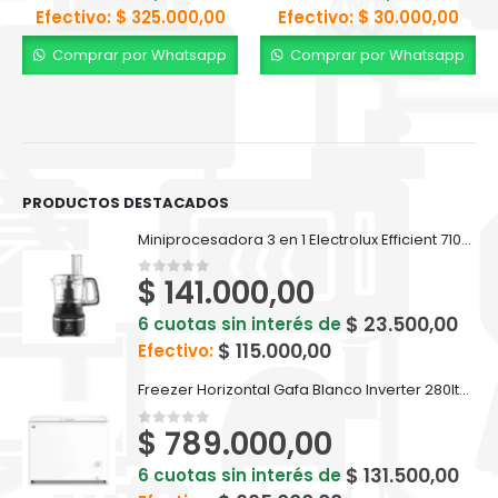
Efectivo:
$
325.000,00
Efectivo:
$
30.000,00
Comprar por Whatsapp
Comprar por Whatsapp
PRODUCTOS DESTACADOS
Miniprocesadora 3 en 1 Electrolux Efficient 710ml EFP500
$
141.000,00
0
out of 5
$
23.500,00
6 cuotas sin interés de
$
115.000,00
Efectivo:
Freezer Horizontal Gafa Blanco Inverter 280lts FGHI300B-L
$
789.000,00
0
out of 5
$
131.500,00
6 cuotas sin interés de