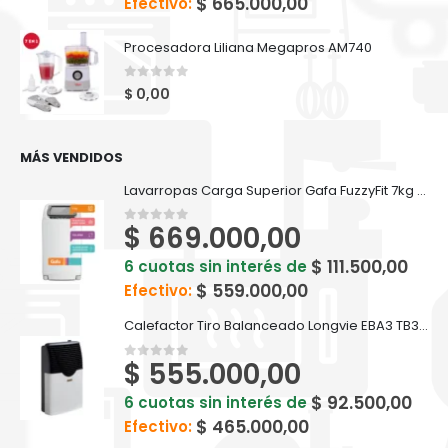
$
665.000,00
Efectivo:
Procesadora Liliana Megapros AM740
0
out of 5
$
0,00
MÁS VENDIDOS
Lavarropas Carga Superior Gafa FuzzyFit 7kg Blanco
$
669.000,00
0
out of 5
$
111.500,00
6 cuotas sin interés de
$
559.000,00
Efectivo:
Calefactor Tiro Balanceado Longvie EBA3 TB3.0 3000kcal Premium
$
555.000,00
0
out of 5
$
92.500,00
6 cuotas sin interés de
$
465.000,00
Efectivo: