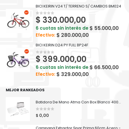
BICI KEIRIN V24 T/ TERRENO S/ CAMBIOS BM024
$
330.000,00
0
out of 5
$
55.000,00
6 cuotas sin interés de
$
280.000,00
Efectivo:
BICI KEIRIN D24 PY FULL BP24F
$
399.000,00
0
out of 5
$
66.500,00
6 cuotas sin interés de
$
329.000,00
Efectivo:
MEJOR RANKEADOS
Batidora De Mano Atma Con Box Blanco 400W - BM8739AP
0
out of 5
$
0,00
Campana Extractor Spar Prima 60cm Acero - 60 AC 5941-402