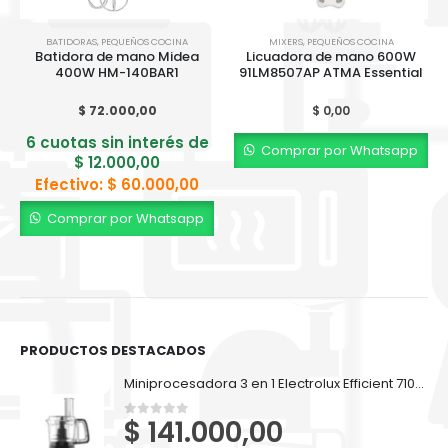
BATIDORAS
,
PEQUEÑOS COCINA
MIXERS
,
PEQUEÑOS COCINA
Batidora de mano Midea
Licuadora de mano 600W
400W HM-140BAR1
91LM8507AP ATMA Essential
$
72.000,00
$
0,00
6 cuotas sin interés de
Comprar por Whatsapp
$
12.000,00
Efectivo:
$
60.000,00
Comprar por Whatsapp
PRODUCTOS DESTACADOS
Miniprocesadora 3 en 1 Electrolux Efficient 710ml EFP500
$
141.000,00
0
out of 5