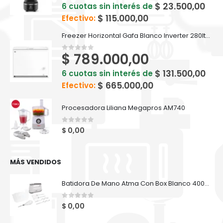
$
23.500,00
6 cuotas sin interés de
$
115.000,00
Efectivo:
Freezer Horizontal Gafa Blanco Inverter 280lts FGHI300B-L
$
789.000,00
0
out of 5
$
131.500,00
6 cuotas sin interés de
$
665.000,00
Efectivo:
Procesadora Liliana Megapros AM740
0
out of 5
$
0,00
MÁS VENDIDOS
Batidora De Mano Atma Con Box Blanco 400W - BM8739AP
0
out of 5
$
0,00