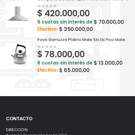
$
420.000,00
0
out of 5
$
70.000,00
6 cuotas sin interés de
$
350.000,00
Efectivo:
Pava Gamuzza Platino Mate 1Lts Lts Pico Matero - 8200
$
78.000,00
0
out of 5
$
13.000,00
6 cuotas sin interés de
$
65.000,00
Efectivo:
CONTACTO
DIRECCION: