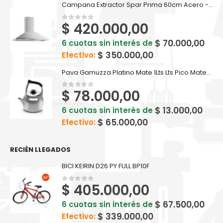
Campana Extractor Spar Prima 60cm Acero - 60 AC 5941-402
$
420.000,00
0
out of 5
$
70.000,00
6 cuotas sin interés de
$
350.000,00
Efectivo:
Pava Gamuzza Platino Mate 1Lts Lts Pico Matero - 8200
$
78.000,00
0
out of 5
$
13.000,00
6 cuotas sin interés de
$
65.000,00
Efectivo:
RECIÉN LLEGADOS
BICI KEIRIN D26 PY FULL BP10F
$
405.000,00
0
out of 5
$
67.500,00
6 cuotas sin interés de
$
339.000,00
Efectivo: