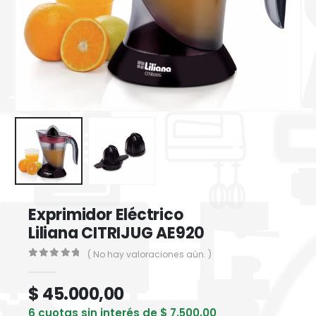
Exprimidor Eléctrico
Liliana CITRIJUG AE920
( No hay valoraciones aún. )
0
out of 5
$
45.000,00
6 cuotas sin interés de
$
7.500,00