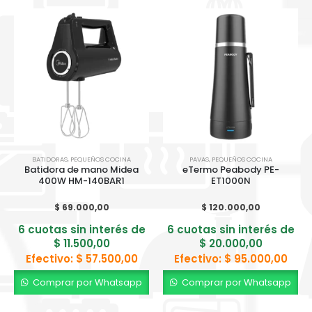
BATIDORAS
,
PEQUEÑOS COCINA
PAVAS
,
PEQUEÑOS COCINA
Batidora de mano Midea
eTermo Peabody PE-
400W HM-140BAR1
ET1000N
$
69.000,00
$
120.000,00
6 cuotas sin interés de
6 cuotas sin interés de
$
11.500,00
$
20.000,00
Efectivo:
$
57.500,00
Efectivo:
$
95.000,00
Comprar por Whatsapp
Comprar por Whatsapp