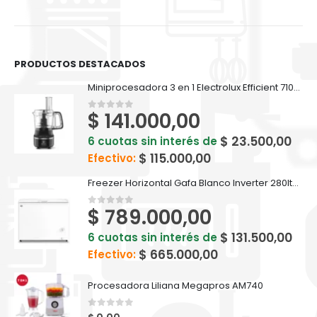
PRODUCTOS DESTACADOS
Miniprocesadora 3 en 1 Electrolux Efficient 710ml EFP500
$
141.000,00
0
out of 5
$
23.500,00
6 cuotas sin interés de
$
115.000,00
Efectivo:
Freezer Horizontal Gafa Blanco Inverter 280lts FGHI300B-L
$
789.000,00
0
out of 5
$
131.500,00
6 cuotas sin interés de
$
665.000,00
Efectivo:
Procesadora Liliana Megapros AM740
0
out of 5