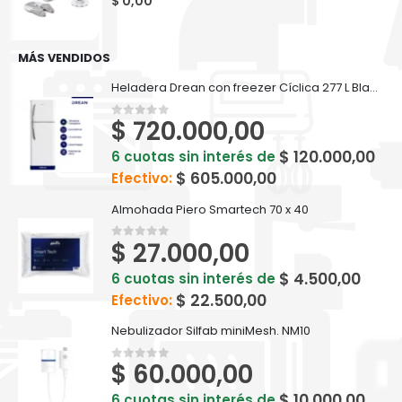
$
0,00
MÁS VENDIDOS
Heladera Drean con freezer Cíclica 277 L Blanca - HDR280F50B
$
720.000,00
0
out of 5
$
120.000,00
6 cuotas sin interés de
$
605.000,00
Efectivo:
Almohada Piero Smartech 70 x 40
$
27.000,00
0
out of 5
$
4.500,00
6 cuotas sin interés de
$
22.500,00
Efectivo:
Nebulizador Silfab miniMesh. NM10
$
60.000,00
0
out of 5
$
10.000,00
6 cuotas sin interés de