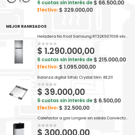
$
66.500,00
6 cuotas sin interés de
$
329.000,00
Efectivo:
MEJOR RANKEADOS
Heladera No frost Samsung RT32K5070S8 silver inox 321 L
$
1.290.000,00
0
out of 5
$
215.000,00
6 cuotas sin interés de
$
1.095.000,00
Efectivo:
Balanza digital Silfab Crystal Slim. BE211
$
39.000,00
0
out of 5
$
6.500,00
6 cuotas sin interés de
$
32.500,00
Efectivo:
Calefactor a gas Longvie sin salida Convector Eca2s 2200 Kcal Recta
$
300.000,00
0
out of 5