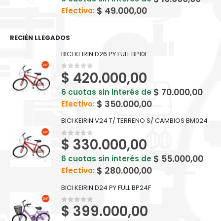
$
49.000,00
Efectivo:
RECIÉN LLEGADOS
BICI KEIRIN D26 PY FULL BP10F
$
420.000,00
0
out of 5
$
70.000,00
6 cuotas sin interés de
$
350.000,00
Efectivo:
BICI KEIRIN V24 T/ TERRENO S/ CAMBIOS BM024
$
330.000,00
0
out of 5
$
55.000,00
6 cuotas sin interés de
$
280.000,00
Efectivo:
BICI KEIRIN D24 PY FULL BP24F
$
399.000,00
0
out of 5