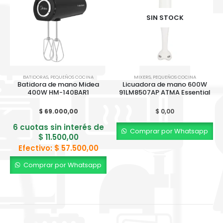
SIN STOCK
BATIDORAS
,
PEQUEÑOS COCINA
MIXERS
,
PEQUEÑOS COCINA
Batidora de mano Midea
Licuadora de mano 600W
400W HM-140BAR1
91LM8507AP ATMA Essential
$
69.000,00
$
0,00
6 cuotas sin interés de
Comprar por Whatsapp
$
11.500,00
Efectivo:
$
57.500,00
Comprar por Whatsapp