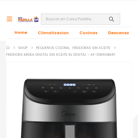
Home
Climatizacion
Cocinas
Descanso
SHOP
PEQUEÑOS COCINA
,
FREIDORAS SIN ACEITE
FREIDORA MIDEA DIGITAL SIN ACEITE 6L DIGITAL – AF-DW60BAR1