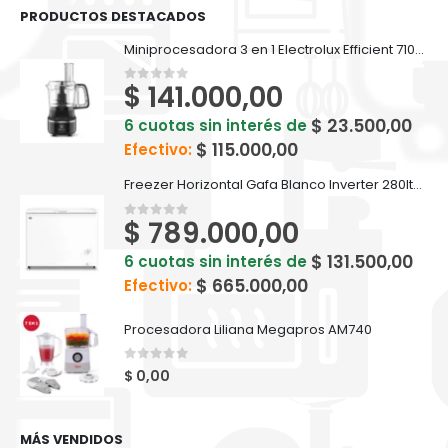
PRODUCTOS DESTACADOS
Miniprocesadora 3 en 1 Electrolux Efficient 710ml EFP500
$
141.000,00
0
out of 5
$
23.500,00
6 cuotas sin interés de
$
115.000,00
Efectivo:
Freezer Horizontal Gafa Blanco Inverter 280lts FGHI300B-L
$
789.000,00
0
out of 5
$
131.500,00
6 cuotas sin interés de
$
665.000,00
Efectivo:
Procesadora Liliana Megapros AM740
0
out of 5
$
0,00
MÁS VENDIDOS