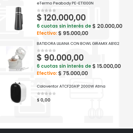
eTermo Peabody PE-ET1000N
$
120.000,00
0
out of 5
$
20.000,00
6 cuotas sin interés de
$
95.000,00
Efectivo:
BATIDORA LILIANA CON BOWL GIRAMIX AB102
$
90.000,00
0
out of 5
$
15.000,00
6 cuotas sin interés de
$
75.000,00
Efectivo:
Caloventor ATCF20A1P 2000W Atma
0
out of 5
$
0,00