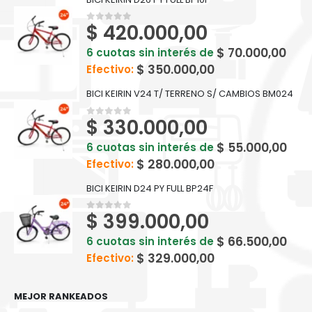
$
420.000,00
0
out of 5
$
70.000,00
6 cuotas sin interés de
$
350.000,00
Efectivo:
BICI KEIRIN V24 T/ TERRENO S/ CAMBIOS BM024
$
330.000,00
0
out of 5
$
55.000,00
6 cuotas sin interés de
$
280.000,00
Efectivo:
BICI KEIRIN D24 PY FULL BP24F
$
399.000,00
0
out of 5
$
66.500,00
6 cuotas sin interés de
$
329.000,00
Efectivo:
MEJOR RANKEADOS