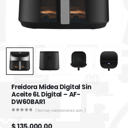
Freidora Midea Digital Sin
Aceite 6L Digital – AF-
DW60BAR1
( No hay valoraciones aún. )
0
out of 5
$
135.000,00