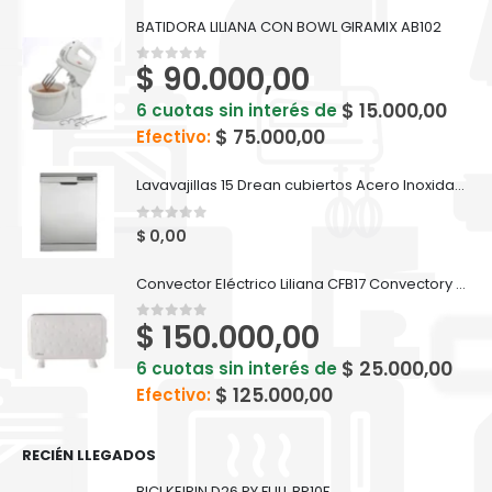
BATIDORA LILIANA CON BOWL GIRAMIX AB102
$
90.000,00
0
out of 5
$
15.000,00
6 cuotas sin interés de
$
75.000,00
Efectivo:
Lavavajillas 15 Drean cubiertos Acero Inoxidable - DISH 15.2 DTX
0
out of 5
$
0,00
Convector Eléctrico Liliana CFB17 Convectory Plus
$
150.000,00
0
out of 5
$
25.000,00
6 cuotas sin interés de
$
125.000,00
Efectivo:
RECIÉN LLEGADOS
BICI KEIRIN D26 PY FULL BP10F