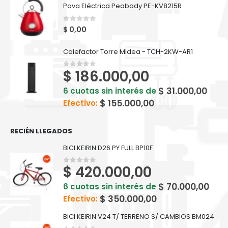
Pava Eléctrica Peabody PE-KV8215R
0
out of 5
$
0,00
Calefactor Torre Midea - TCH-2KW-AR1
$
186.000,00
0
out of 5
$
31.000,00
6 cuotas sin interés de
$
155.000,00
Efectivo:
RECIÉN LLEGADOS
BICI KEIRIN D26 PY FULL BP10F
$
420.000,00
0
out of 5
$
70.000,00
6 cuotas sin interés de
$
350.000,00
Efectivo:
BICI KEIRIN V24 T/ TERRENO S/ CAMBIOS BM024