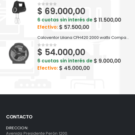
$
69.000,00
0
out of 5
$
11.500,00
6 cuotas sin interés de
$
57.500,00
Efectivo:
Caloventor Liliana CFH420 2000 watts Compactsun
$
54.000,00
0
out of 5
$
9.000,00
6 cuotas sin interés de
$
45.000,00
Efectivo:
CONTACTO
DIRECCION:
Avenida Presidente Perón 1200.