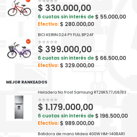
$
330.000,00
0
out of 5
$
55.000,00
6 cuotas sin interés de
$
280.000,00
Efectivo:
BICI KEIRIN D24 PY FULL BP24F
$
399.000,00
0
out of 5
$
66.500,00
6 cuotas sin interés de
$
329.000,00
Efectivo:
MEJOR RANKEADOS
Heladera No frost Samsung RT29K577JS8/B3 silver inox 299 L
$
1.179.000,00
0
out of 5
$
196.500,00
6 cuotas sin interés de
$
989.000,00
Efectivo:
Batidora de mano Midea 400W HM-140BAR1