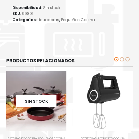
Disponibilidad:
Sin stock
SKU:
99801
Categorías:
Licuadoras
,
Pequeños Cocina
PRODUCTOS RELACIONADOS
SIN STOCK
BATERÍAS DE COCINA
,
PEQUEÑOS COCINA
BATIDORAS
,
PEQUEÑOS COCINA