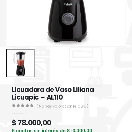
Licuadora de Vaso Liliana
Licuapic – AL110
( No hay valoraciones aún. )
0
out of 5
$
78.000,00
6 cuotas sin interés de
$
13.000,00