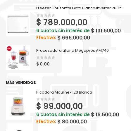
Freezer Horizontal Gafa Blanco Inverter 280lts FGHI300B-L
$
789.000,00
0
out of 5
$
131.500,00
6 cuotas sin interés de
$
665.000,00
Efectivo:
Procesadora Liliana Megapros AM740
0
out of 5
$
0,00
MÁS VENDIDOS
Picadora Moulinex 123 Blanca
$
99.000,00
0
out of 5
$
16.500,00
6 cuotas sin interés de
$
80.000,00
Efectivo: