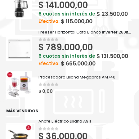
$
141.000,00
0
out of 5
$
23.500,00
6 cuotas sin interés de
$
115.000,00
Efectivo:
Freezer Horizontal Gafa Blanco Inverter 280lts FGHI300B-L
$
789.000,00
0
out of 5
$
131.500,00
6 cuotas sin interés de
$
665.000,00
Efectivo:
Procesadora Liliana Megapros AM740
0
out of 5
$
0,00
MÁS VENDIDOS
Anafe Eléctrico Liliana A911
$
36.000,00
0
out of 5