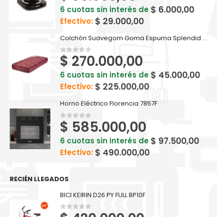
$
6.000,00
6 cuotas sin interés de
$
29.000,00
Efectivo:
Colchón Suavegom Goma Espuma Splendid - 190 cm x 80 cm Bordó
$
270.000,00
0
out of 5
$
45.000,00
6 cuotas sin interés de
$
225.000,00
Efectivo:
Horno Eléctrico Florencia 7857F
$
585.000,00
0
out of 5
$
97.500,00
6 cuotas sin interés de
$
490.000,00
Efectivo:
RECIÉN LLEGADOS
BICI KEIRIN D26 PY FULL BP10F
0
out of 5