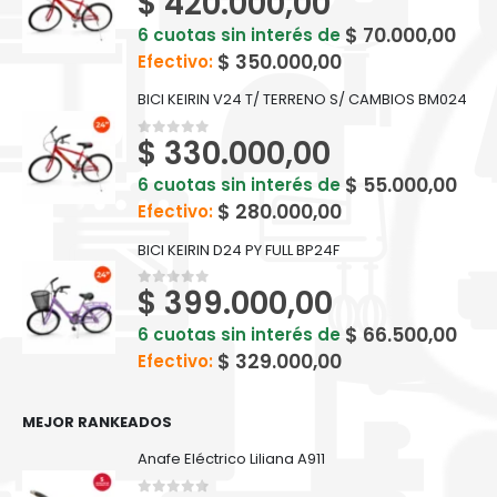
$
420.000,00
$
70.000,00
6 cuotas sin interés de
$
350.000,00
Efectivo:
BICI KEIRIN V24 T/ TERRENO S/ CAMBIOS BM024
$
330.000,00
0
out of 5
$
55.000,00
6 cuotas sin interés de
$
280.000,00
Efectivo:
BICI KEIRIN D24 PY FULL BP24F
$
399.000,00
0
out of 5
$
66.500,00
6 cuotas sin interés de
$
329.000,00
Efectivo:
MEJOR RANKEADOS
Anafe Eléctrico Liliana A911