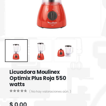
Licuadora Moulinex
Optimix Plus Roja 550
watts
( No hay valoraciones aún. )
0
out of 5
$
0,00