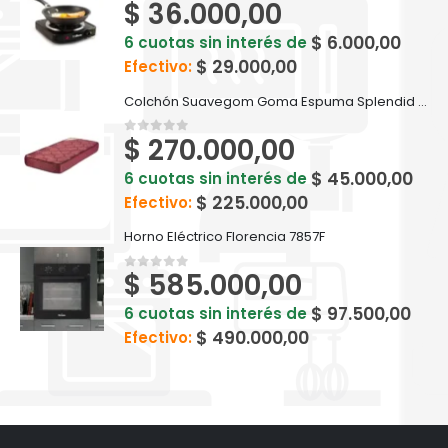
$
36.000,00
0
out of 5
$
6.000,00
6 cuotas sin interés de
$
29.000,00
Efectivo:
Colchón Suavegom Goma Espuma Splendid - 190 cm x 80 cm Bordó
$
270.000,00
0
out of 5
$
45.000,00
6 cuotas sin interés de
$
225.000,00
Efectivo:
Horno Eléctrico Florencia 7857F
$
585.000,00
0
out of 5
$
97.500,00
6 cuotas sin interés de
$
490.000,00
Efectivo: