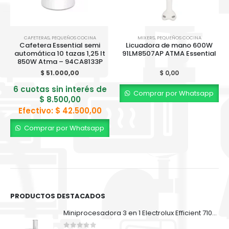
CAFETERAS
,
PEQUEÑOS COCINA
MIXERS
,
PEQUEÑOS COCINA
Cafetera Essential semi
Licuadora de mano 600W
automática 10 tazas 1,25 lt
91LM8507AP ATMA Essential
850W Atma – 94CA8133P
$
51.000,00
$
0,00
6 cuotas sin interés de
Comprar por Whatsapp
$
8.500,00
Efectivo:
$
42.500,00
Comprar por Whatsapp
PRODUCTOS DESTACADOS
Miniprocesadora 3 en 1 Electrolux Efficient 710ml EFP500