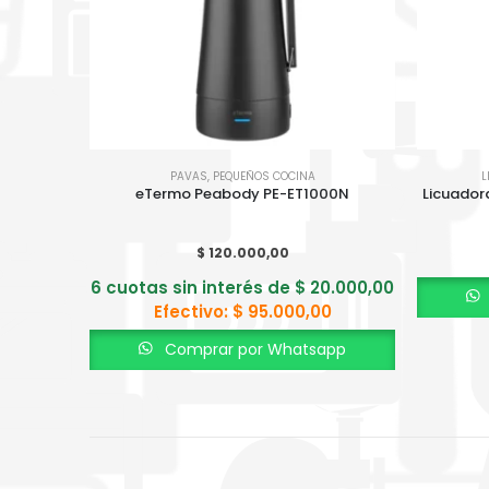
PAVAS
,
PEQUEÑOS COCINA
L
eTermo Peabody PE-ET1000N
Licuadora
$
120.000,00
6 cuotas sin interés de
$
20.000,00
Efectivo:
$
95.000,00
Comprar por Whatsapp