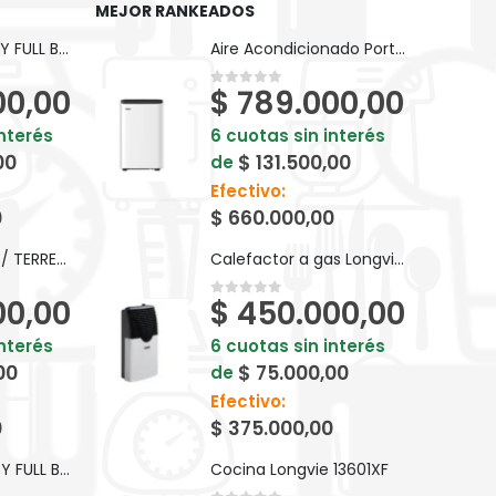
MEJOR RANKEADOS
BICI KEIRIN D26 PY FULL BP10F
Aire Acondicionado Portatil Surrey 551PXQ12N81F Frio/Calor 3010
00,00
$
789.000,00
0
out of 5
interés
6 cuotas sin interés
00
$
131.500,00
de
Efectivo:
0
$
660.000,00
BICI KEIRIN V24 T/ TERRENO S/ CAMBIOS BM024
Calefactor a gas Longvie EBA2 TB2.0 Premium 2000 Kcal/h Tiro Balanceado
00,00
$
450.000,00
0
out of 5
interés
6 cuotas sin interés
00
$
75.000,00
de
Efectivo:
0
$
375.000,00
BICI KEIRIN D24 PY FULL BP24F
Cocina Longvie 13601XF