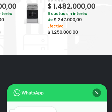
00,00
$
1.482.000,00
0
out of 5
interés
6 cuotas sin interés
00
$
247.000,00
de
Efectivo:
0
$
1.250.000,00
Hola
, bienvenido