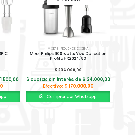
MIXERS
,
PEQUEÑOS COCINA
RPIC
Mixer Philips 600 watts Viva Collection
Mixer 
ProMix HR2624/80
Medid
$
204.000,00
1.500,00
6 cuotas sin interés de
$
34.000,00
6 cuota
00
Efectivo:
$
170.000,00
app
Comprar por Whatsapp