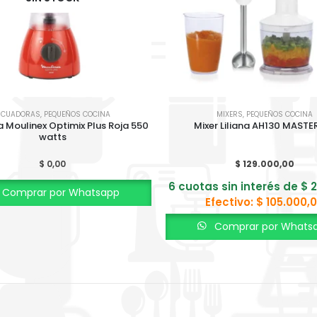
ICUADORAS
,
PEQUEÑOS COCINA
MIXERS
,
PEQUEÑOS COCINA
 Moulinex Optimix Plus Roja 550
Mixer Liliana AH130 MASTE
watts
$
0,00
$
129.000,00
6 cuotas sin interés de
$
2
Comprar por Whatsapp
Efectivo:
$
105.000,
Comprar por Whats