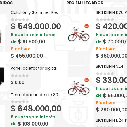
DIDOS
RECIÉN LLEGADOS
Colchón y Sommier Piero Foam Goma Espuma 190 x 80 cm
$
549.000,00
$
420.0
0
out of 5
0
out of 5
6 cuotas sin interés
6 cuotas sin 
$
91.500,00
$
70.000,
de
de
Efectivo:
Efectivo:
$
455.000,00
$
350.000,0
Panel calefactor digital de vidrio Atma 1500W 91ATVC1521P
$
330.0
0
out of 5
0
out of 5
$
0,00
6 cuotas sin 
Termotanque de pie 80 LTS Saiar a gas - TPG080MSA
$
55.000,
de
Efectivo:
$
648.000,00
0
out of 5
$
280.000,0
6 cuotas sin interés
$
108.000,00
de