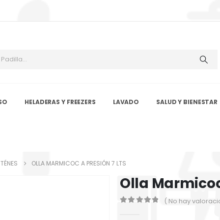
SO
HELADERAS Y FREEZERS
LAVADO
SALUD Y BIENESTAR
RTÉNES
OLLA MARMICOC A PRESIÓN 7 LTS
Olla Marmicoc 
( No hay valoraci
0
out of 5