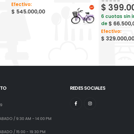
Efectivo:
$
399.0
0
out of 5
$
545.000,00
6 cuotas sin 
$
66.500,
de
Efectivo:
$
329.000,0
TO
REDES SOCIALES
:
19
ABADO / 9:30 AM - 14:00 PM
ABADO / 15:00 - 19:30 PM