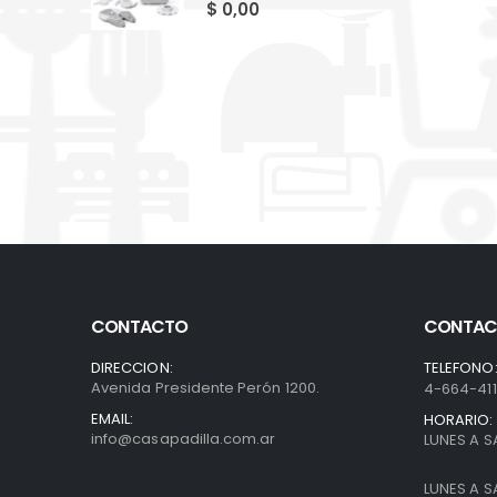
0
out of 5
$
0,00
CONTACTO
CONTAC
DIRECCION:
TELEFONO
Avenida Presidente Perón 1200.
4-664-41
EMAIL:
HORARIO:
info@casapadilla.com.ar
LUNES A S
LUNES A S