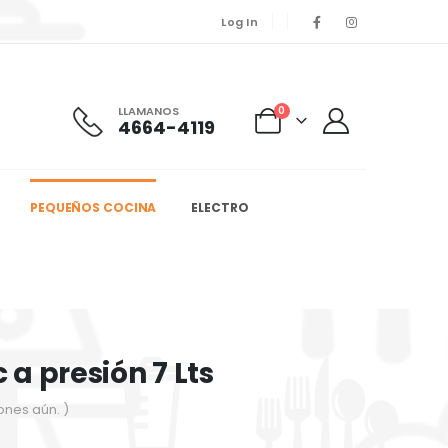
Log In
LLAMANOS
0
4664-4119
PEQUEÑOS COCINA
ELECTRO
a presión 7 Lts
ones aún. )