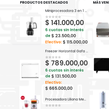
PRODUCTOS DESTACADOS
MÁS VEN
Miniprocesadora 3 en 1 Electrolux Efficient 710ml EFP500
$
141.000,00
0
out of 5
6 cuotas sin interés
$
23.500,00
de
$
115.000,00
Efectivo:
Freezer Horizontal Gafa Blanco Inverter 280lts FGHI300B-L
$
789.000,00
0
out of 5
6 cuotas sin interés
$
131.500,00
de
Efectivo:
$
665.000,00
Procesadora Liliana Megapros AM740