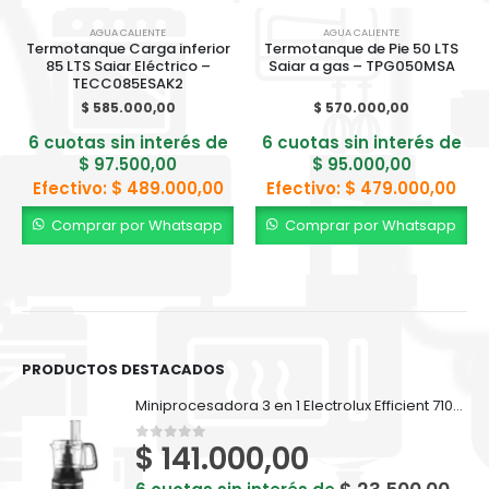
AGUA CALIENTE
AGUA CALIENTE
Termotanque Carga inferior
Termotanque de Pie 50 LTS
85 LTS Saiar Eléctrico –
Saiar a gas – TPG050MSA
TECC085ESAK2
$
585.000,00
$
570.000,00
6 cuotas sin interés de
6 cuotas sin interés de
$
97.500,00
$
95.000,00
Efectivo:
$
489.000,00
Efectivo:
$
479.000,00
Comprar por Whatsapp
Comprar por Whatsapp
PRODUCTOS DESTACADOS
Miniprocesadora 3 en 1 Electrolux Efficient 710ml EFP500
$
141.000,00
0
out of 5