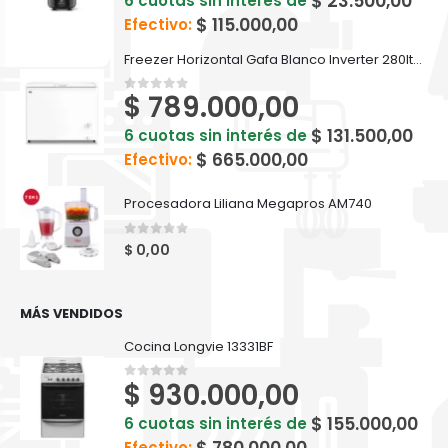
$
23.500,00
6 cuotas sin interés de
$
115.000,00
Efectivo:
Freezer Horizontal Gafa Blanco Inverter 280lts FGHI300B-L
$
789.000,00
0
out of 5
$
131.500,00
6 cuotas sin interés de
$
665.000,00
Efectivo:
Procesadora Liliana Megapros AM740
0
out of 5
$
0,00
MÁS VENDIDOS
Cocina Longvie 13331BF
$
930.000,00
0
out of 5
$
155.000,00
6 cuotas sin interés de
$
780.000,00
Efectivo: