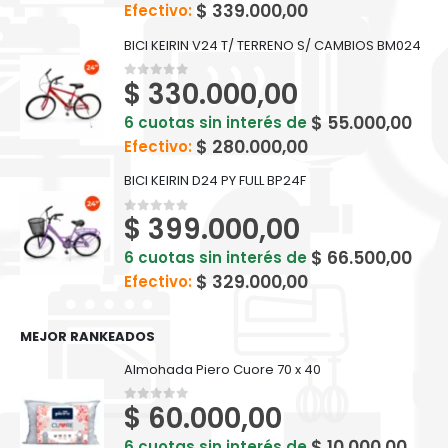
$
339.000,00
Efectivo:
BICI KEIRIN V24 T/ TERRENO S/ CAMBIOS BM024
$
330.000,00
0
out of 5
$
55.000,00
6 cuotas sin interés de
$
280.000,00
Efectivo:
BICI KEIRIN D24 PY FULL BP24F
$
399.000,00
0
out of 5
$
66.500,00
6 cuotas sin interés de
$
329.000,00
Efectivo:
MEJOR RANKEADOS
Almohada Piero Cuore 70 x 40
$
60.000,00
0
out of 5
$
10.000,00
6 cuotas sin interés de