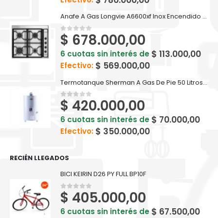
Anafe A Gas Longvie A6600xf Inox Encendido Una Mano
$
678.000,00
0
out of 5
$
113.000,00
6 cuotas sin interés de
$
569.000,00
Efectivo:
Termotanque Sherman A Gas De Pie 50 Litros - TPGP050MSH13
$
420.000,00
0
out of 5
$
70.000,00
6 cuotas sin interés de
$
350.000,00
Efectivo:
RECIÉN LLEGADOS
BICI KEIRIN D26 PY FULL BP10F
$
405.000,00
0
out of 5
$
67.500,00
6 cuotas sin interés de