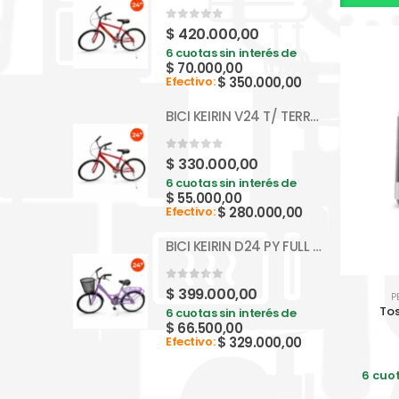
0
out of 5
$
420.000,00
6 cuotas sin interés de
$
70.000,00
$
350.000,00
Efectivo:
BICI KEIRIN V24 T/ TERRENO S/ CAMBIOS BM024
0
out of 5
$
330.000,00
6 cuotas sin interés de
$
55.000,00
$
280.000,00
Efectivo:
BICI KEIRIN D24 PY FULL BP24F
0
out of 5
$
399.000,00
P
Tos
6 cuotas sin interés de
$
66.500,00
$
329.000,00
Efectivo:
6 cuot