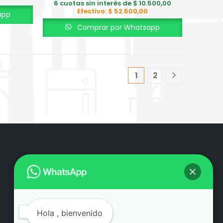
6 cuotas sin interés de
$
10.500,00
Efectivo:
$
52.500,00
app
Comprar por Whatsapp
1
2
Hola
, bienvenido