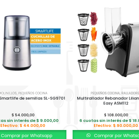
MOLINILLOS
,
PEQUEÑOS COCINA
PEQUEÑOS COCINA
,
RALLADOR
 Smartlife de semillas SL-SG9701
Multirallador Rebanador Lilia
Easy ASM112
$
54.000,00
$
108.000,00
as sin interés de
$
9.000,00
6 cuotas sin interés de
$
18.
Efectivo:
$
44.000,00
Efectivo:
$
90.000,00
BICI KEIRIN D26 PY FULL BP10F
Comprar por Whatsapp
Comprar por Whats