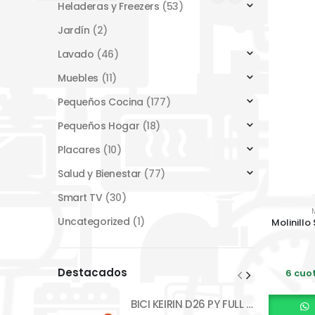
Heladeras y Freezers
(53)
Jardín
(2)
Lavado
(46)
Muebles
(11)
Pequeños Cocina
(177)
Pequeños Hogar
(18)
Placares
(10)
Salud y Bienestar
(77)
Smart TV
(30)
Uncategorized
(1)
Molinillo
Destacados
6 cuot
BICI KEIRIN D26 PY FULL BP10F