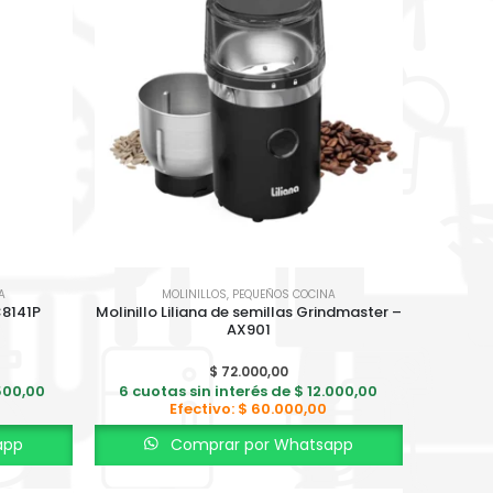
A
MOLINILLOS
,
PEQUEÑOS COCINA
C8141P
Molinillo Liliana de semillas Grindmaster –
AX901
$
72.000,00
500,00
6 cuotas sin interés de
$
12.000,00
Efectivo:
$
60.000,00
app
Comprar por Whatsapp