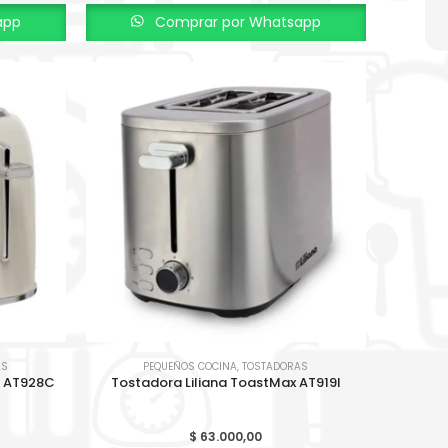
app
Comprar por Whatsapp
AS
PEQUEÑOS COCINA
,
TOSTADORAS
– AT928C
Tostadora Liliana ToastMax AT919I
$
63.000,00