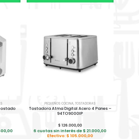
AS
PEQUEÑOS COCINA
,
TOSTADORAS
 tostado
Tostadora Atma Digital Acero 4 Panes –
94TO9000IP
$
126.000,00
500,00
6 cuotas sin interés de
$
21.000,00
Efectivo:
$
105.000,00