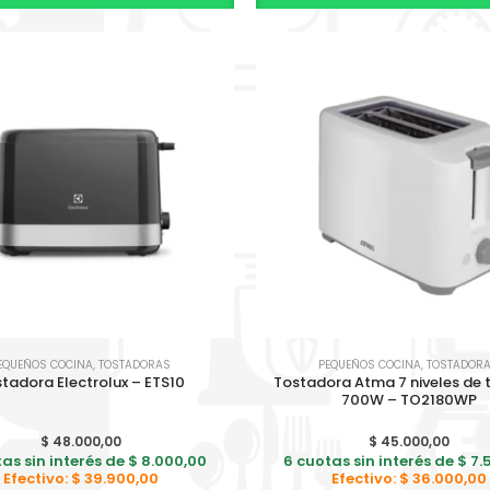
0
out of 5
$
420.000,00
6 cuotas sin interés de
$
70.000,00
$
350.000,00
Efectivo:
BICI KEIRIN V24 T/ TERRENO S/ CAMBIOS BM024
0
out of 5
$
330.000,00
6 cuotas sin interés de
$
55.000,00
$
280.000,00
Efectivo:
BICI KEIRIN D24 PY FULL BP24F
0
out of 5
$
399.000,00
EQUEÑOS COCINA
,
TOSTADORAS
PEQUEÑOS COCINA
,
TOSTADOR
tadora Electrolux – ETS10
Tostadora Atma 7 niveles de
6 cuotas sin interés de
700W – TO2180WP
$
66.500,00
$
329.000,00
Efectivo:
$
48.000,00
$
45.000,00
as sin interés de
$
8.000,00
6 cuotas sin interés de
$
7.
Efectivo:
$
39.900,00
Efectivo:
$
36.000,00