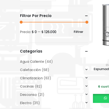
Filtrar Por Precio
Precio:
$ 0
—
$ 126.000
Filtrar
Precio
Precio
mínimo
máximo
Categorías
Agua Caliente
(44)
E
Espumado
Calefacción
(68)
Climatizacion
(63)
Cocinas
(82)
6 cuot
Descanso
(21)
Electro
(35)