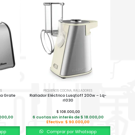
ES
PEQUEÑOS COCINA
,
RALLADORES
na Grate
Rallador Eléctrico Lusqtoff 200w – Lq-
rl030
$
108.000,00
000,00
6 cuotas sin interés de
$
18.000,00
Efectivo:
$
90.000,00
app
Comprar por Whatsapp