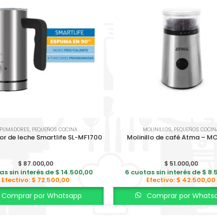
SPUMADORES
,
PEQUEÑOS COCINA
MOLINILLOS
,
PEQUEÑOS COCIN
r de leche Smartlife SL-MF1700
Molinillo de café Atma – M
$
87.000,00
$
51.000,00
as sin interés de
$
14.500,00
6 cuotas sin interés de
$
8.
Efectivo:
$
72.500,00
Efectivo:
$
42.500,00
Comprar por Whatsapp
Comprar por Whats