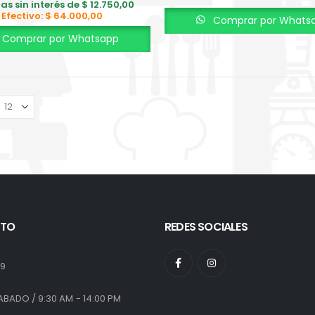
as sin interés de
$
12.750,00
Efectivo:
$
64.000,00
Comprar por Whats
Comprar por Whatsapp
TO
REDES SOCIALES
:
19
ABADO / 9:30 AM - 14:00 PM