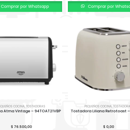
Comprar por Whatsapp
Comprar por Whats
EQUEÑOS COCINA
,
TOSTADORAS
PEQUEÑOS COCINA
,
TOSTADOR
a Atma Vintage – 94TOAT21VBP
Tostadora Liliana Retrotoast 
$
76.500,00
$
0,00