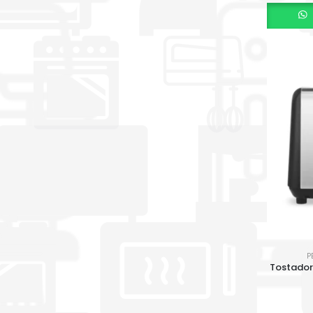
P
Tostador